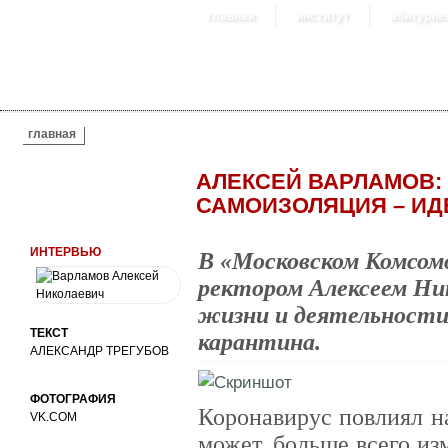
главная
институт
абитурие
ВЫ ЗДЕСЬ
главная
АЛЕКСЕЙ ВАРЛАМОВ:
САМОИЗОЛЯЦИЯ – ИД
ИНТЕРВЬЮ
В «Московском Комсом
ректором Алексеем Ни
жизни и деятельности
ТЕКСТ
карантина.
АЛЕКСАНДР ТРЕГУБОВ
ФОТОГРАФИЯ
Коронавирус повлиял н
VK.COM
может, больше всего из