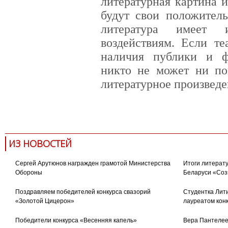
литературная картина 
будут свои положитель
литература имеет
воздействиям. Если те
наличия публики и ф
никто не может ни по
литературное произведе
карантин
студенты
литер
ИЗ НОВОСТЕЙ
Сергей Арутюнов награжден грамотой Министерства
Итоги литерату
Обороны
Беларуси «Соз
Поздравляем победителей конкурса свазорий
Студентка Лити
«Золотой Цицерон»
лауреатом кон
Победители конкурса «Весенняя капель»
Вера Пантелее