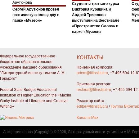
Студенты третьего курса
Сту
Сергей Арутюнов провёл
Виктория Курицина и
фак
поэтическую площадку в
Андрей Трифонов
Муз
парке «Музеон»
выступили на фестивале
Мел
«Пространство Слова» в
парке «Музеон»
Федеральное государственное
КОНТАКТЫ
бюджетное образовательное
учреждение высшего образования
Приемная комиссия:
"Литературный институт имени А. М.
priem@litinstitut.ru
; +7 495 694-12-8
Горького"
Приемная ректора:
Federal State Budget Educational
rectorat@litinstitut.ru
; +7 495 694-12
Institution of Higher Education the «Maxim
Gorky Institute of Literature and Creative
Редактор сайта:
Writing»
editor@litinstitut.ru
/
Группа ВКонтак
Канал в Max
Авторские права (Copyright) © 2026, Литературный институт имени А.М. Гор