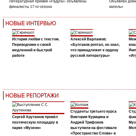
Литературная премия «Радуга»: объявлены
Объявлен длин
финалисты 17-го сезона
капель»
НОВЫЕ ИНТЕРВЬЮ
История любви с текстом.
Алексей Варламов:
Меж
Переводчики о своей
«Булгаков роптал, но знал,
кош
медленной и быстрой
что принадлежит к ордену
Ямп
работе
русской литературы»
«Иг
НОВЫЕ РЕПОРТАЖИ
Студенты третьего курса
Сту
Сергей Арутюнов провёл
Виктория Курицина и
фак
поэтическую площадку в
Андрей Трифонов
Муз
парке «Музеон»
выступили на фестивале
Мел
«Пространство Слова» в