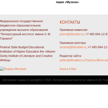
парке «Музеон»
Федеральное государственное
КОНТАКТЫ
бюджетное образовательное
учреждение высшего образования
Приемная комиссия:
"Литературный институт имени А. М.
priem@litinstitut.ru
; +7 495 694-12-8
Горького"
Приемная ректора:
Federal State Budget Educational
rectorat@litinstitut.ru
; +7 495 694-12
Institution of Higher Education the «Maxim
Gorky Institute of Literature and Creative
Редактор сайта:
Writing»
editor@litinstitut.ru
/
Группа ВКонтак
Канал в Max
Авторские права (Copyright) © 2026, Литературный институт имени А.М. Гор