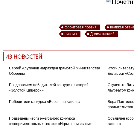
фронтовая поэзия
великая отеч
письма
Долматовский
ИЗ НОВОСТЕЙ
Сергей Арутюнов награжден грамотой Министерства
Итоги литерату
Обороны
Беларуси «Соз
Поздравляем победителей конкурса свазорий
Студентка Лити
«Золотой Цицерон»
лауреатом кон
Победители конкурса «Весенняя капель»
Вера Пантелее
правительства
Подведены итоги ежегодного конкурса
Объявлен коро
экспериментальных текстов «Игры со смыслом»
капель»