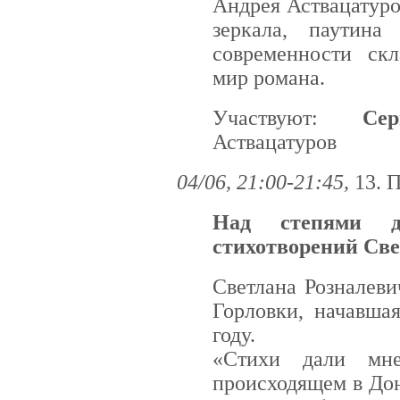
Андрея Аствацатуров
зеркала, паутин
современности ск
мир романа.
Участвуют:
Се
Аствацатуров
04/06, 21:00-21:45,
13. 
Над степями д
стихотворений Св
Светлана Розналев
Горловки, начавша
году.
«Стихи дали мне
происходящем в Дон