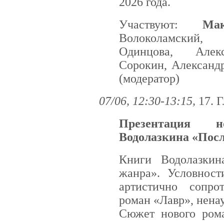
2026 года.
Участвуют:
Ма
Волоколамский
Одинцова, Алек
Сорокин, Александ
(модератор)
07/06, 12:30-13:15,
17. 
Презентация 
Водолазкина «Посл
Книги Водолазки
жанра». Условност
артистично сопро
роман «Лавр», нена
Сюжет нового рома