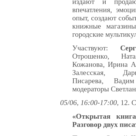
издают и прод
впечатления, эмоц
опыт, создают собы
книжные магазины
городские мультику
Участвуют:
Сер
Отрошенко, Нат
Кожанова, Ирина А
Залесская, Да
Писарева, Вади
модераторы Светлан
05/06, 16:00-17:00,
12. 
«Открытая книга
Разговор двух писа