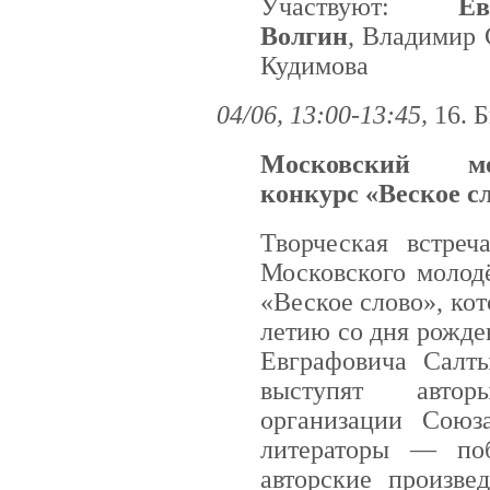
Участвуют:
Е
Волгин
, Владимир 
Кудимова
04/06, 13:00-13:45,
16. 
Московский мо
конкурс «Веское с
Творческая встреч
Московского молод
«Веское слово», кот
летию со дня рожде
Евграфовича Салт
выступят авто
организации Союз
литераторы — поб
авторские произве