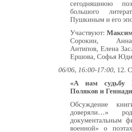
сегодняшнюю по
большого литерат
Пушкиным и его эпо
Участвуют:
Максим
Сорокин, Анн
Антипов, Елена Зас
Ершова, Софья Юдин
06/06, 16:00-17:00,
12. 
«А нам судьбу 
Поляков и Геннад
Обсуждение кни
доверяли…» р
документальным ф
военной» о поэта