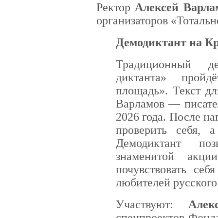
Ректор
Алексей Варла
организаторов «Тотальн
Демодиктант на К
Традиционный де
диктанта» пройд
площадь». Текст д
Варламов — писател
2026 года. После на
проверить себя, а
Демодиктант поз
знаменитой акци
почувствовать себ
любителей русского
Участвуют:
Алек
спецпроектов Фонд