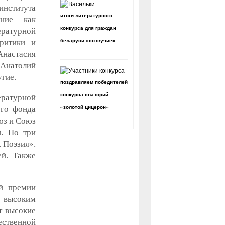
института
итоги литературного
ение как
конкурса для граждан
ературной
критики и
беларуси «созвучие»
Анастасия
 Анатолий
гие.
поздравляем победителей
конкурса свазорий
ературной
ого фонда
«золотой цицерон»
юз и Союз
й. По три
 Поэзия».
ей. Также
ой премии
 высоким
т высокие
ственной