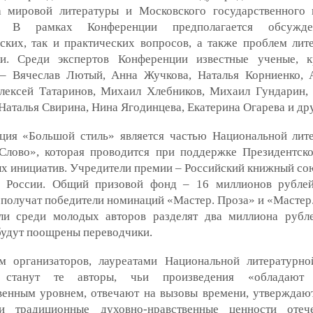
а мировой литературы и Московского государственного 
ы. В рамках Конференции предполагается обсужд
ских, так и практических вопросов, а также проблем лит
ки. Среди экспертов Конференции известные ученые, 
 – Вячеслав Лютый, Анна Жучкова, Наталья Корниенко, 
Алексей Татаринов, Михаил Хлебников, Михаил Гундарин,
Наталья Свирина, Нина Ягодинцева, Екатерина Огарева и дру
ция «Большой стиль» является частью Национальной лит
Слово», которая проводится при поддержке Президентск
х инициатив. Учредители премии – Российский книжный со
й России. Общий призовой фонд – 16 миллионов рубле
получат победители номинаций «Мастер. Проза» и «Мастер.
ли среди молодых авторов разделят два миллиона рубл
будут поощрены переводчики.
м организаторов, лауреатами Национальной литературн
 станут те авторы, чьи произведения «обладают
венным уровнем, отвечают на вызовы времени, утверждаю
 традиционные духовно-нравственные ценности отече