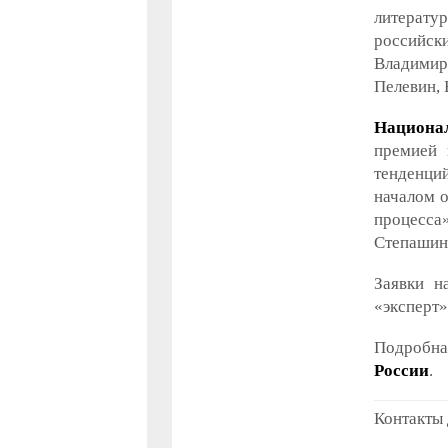
литерат
российск
Владимир
Пелевин,
Национа
премией 
тенденци
началом о
процесса
Степашин
Заявки н
«эксперт»
Подробна
России
.
Контакты