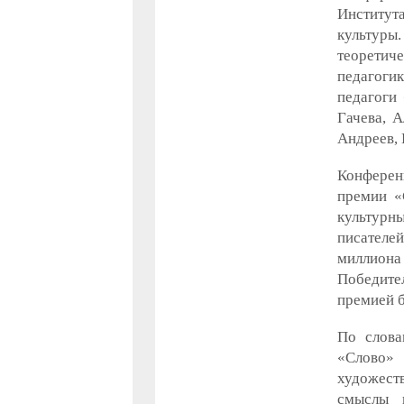
Институт
культур
теоретиче
педагоги
педагоги
Гачева, 
Андреев, 
Конферен
премии «
культурны
писателе
миллиона 
Победите
премией 
По слова
«Слово»
художест
смыслы и