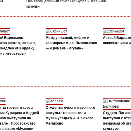
ны
Объявлен длинный список конкурса «Весенняя
капель»
ей Варламов:
Между сказкой, мифом и
Аексей Варлам
ков роптал, но знал,
кошмаром: Анна Ямпольская
национальная и
инадлежит к ордену
— о романе «Игуана»
ой литературы»
ты третьего курса
Студенты очного и заочного
ия Курицина и Андрей
факультетов посетили
Студент Литинс
нов выступили на
Музей-усадьбу А.П. Чехова
выступил с от
вале «Пространство
Мелихово
лекциями об ит
 в парке «Музеон»
культуре