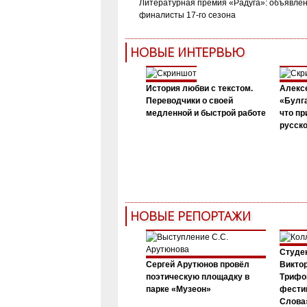
Литературная премия «Радуга»: объявле
финалисты 17-го сезона
НОВЫЕ ИНТЕРВЬЮ
История любви с текстом.
Алекс
Переводчики о своей
«Булга
медленной и быстрой работе
что пр
русск
НОВЫЕ РЕПОРТАЖИ
Студен
Сергей Арутюнов провёл
Виктор
поэтическую площадку в
Трифо
парке «Музеон»
фести
Слова»