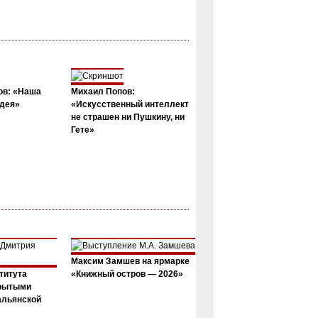
ов: «Наша
Михаил Попов:
дея»
«Искусственный интеллект
не страшен ни Пушкину, ни
Гете»
Максим Замшев на ярмарке
титута
«Книжный остров — 2026»
крытыми
альянской