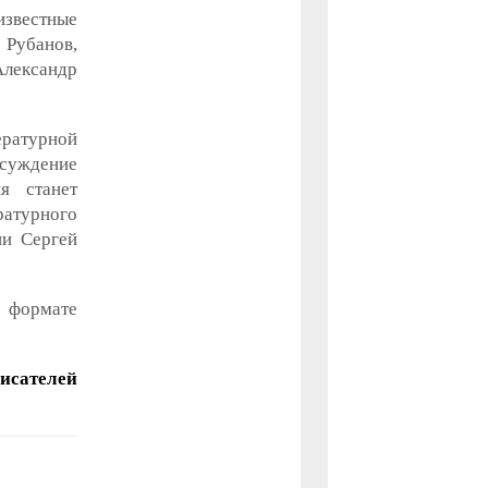
звестные
 Рубанов,
лександр
ратурной
бсуждение
я станет
ратурного
ии Сергей
в формате
писателей