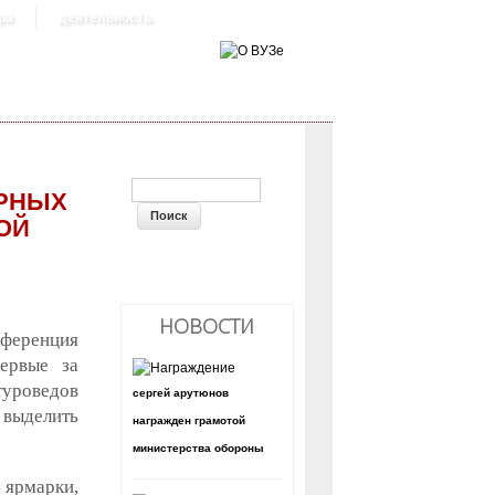
ра
деятельность
ФОРМА ПОИСКА
УРНЫХ
ОЙ
НОВОСТИ
нференция
первые за
уроведов
сергей арутюнов
 выделить
награжден грамотой
министерства обороны
 ярмарки,