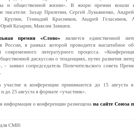
уры и общественной жизни». В жюри премии вошли и
ие писатели: Захар Прилепин, Сергей Лукьяненко, Андрей
 Крупин, Геннадий Красников, Андрей Геласимов, А
 Юрий Казарин, Максим Замшев.
льная премия «Слово»
является единственной лите
в России, в рамках которой проводится масштабное о
й современного литературного процесса. «Конференци
бщественной дискуссии о тенденциях, путях развития лите
», – заявил сопредседатель Попечительского совета Прем
.
а участие в конференции принимаются до 15 августа 
 и до 25 августа в формате «участник».
я информация о конференции размещена
на сайте Союза 
 для СМИ: