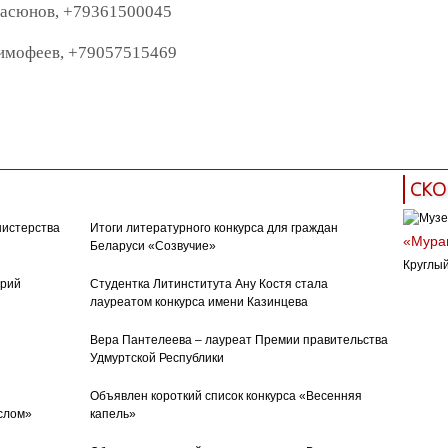
асюнов, +79361500045
имофеев, +79057515469
конкурс
современная проза
современная поэзия
рная критика
конференция
СКО
нистерства
Итоги литературного конкурса для граждан
«Муран
Беларуси «Созвучие»
Круглый
орий
Студентка Литинститута Ану Костя стала
лауреатом конкурса имени Казинцева
Вера Пантелеева – лауреат Премии правительства
Удмуртской Республики
Объявлен короткий список конкурса «Весенняя
слом»
капель»