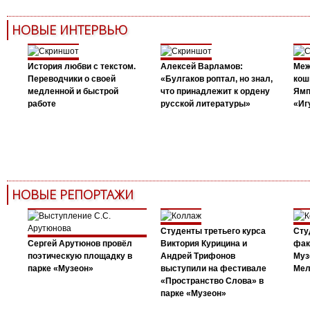
НОВЫЕ ИНТЕРВЬЮ
История любви с текстом.
Алексей Варламов:
Меж
Переводчики о своей
«Булгаков роптал, но знал,
кош
медленной и быстрой
что принадлежит к ордену
Ямп
работе
русской литературы»
«Иг
НОВЫЕ РЕПОРТАЖИ
Студенты третьего курса
Сту
Сергей Арутюнов провёл
Виктория Курицина и
фак
поэтическую площадку в
Андрей Трифонов
Муз
парке «Музеон»
выступили на фестивале
Мел
«Пространство Слова» в
парке «Музеон»