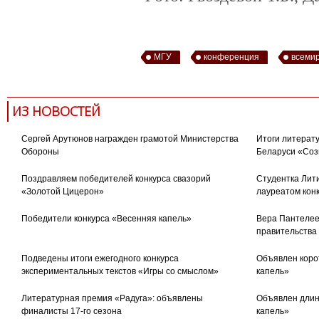
МГУ
конференция
всеми
ИЗ НОВОСТЕЙ
Сергей Арутюнов награжден грамотой Министерства
Итоги литерату
Обороны
Беларуси «Соз
Поздравляем победителей конкурса свазорий
Студентка Лити
«Золотой Цицерон»
лауреатом кон
Победители конкурса «Весенняя капель»
Вера Пантелее
правительства
Подведены итоги ежегодного конкурса
Объявлен коро
экспериментальных текстов «Игры со смыслом»
капель»
Литературная премия «Радуга»: объявлены
Объявлен длин
финалисты 17-го сезона
капель»