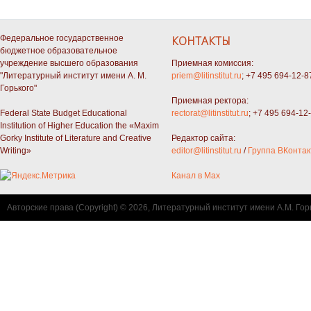
Федеральное государственное
КОНТАКТЫ
бюджетное образовательное
учреждение высшего образования
Приемная комиссия:
"Литературный институт имени А. М.
priem@litinstitut.ru
; +7 495 694-12-8
Горького"
Приемная ректора:
Federal State Budget Educational
rectorat@litinstitut.ru
; +7 495 694-12
Institution of Higher Education the «Maxim
Gorky Institute of Literature and Creative
Редактор сайта:
Writing»
editor@litinstitut.ru
/
Группа ВКонтак
Канал в Max
Авторские права (Copyright) © 2026, Литературный институт имени А.М. Гор