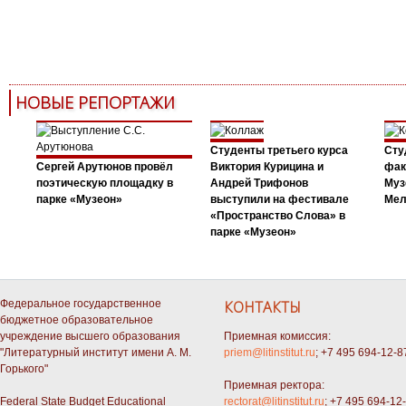
НОВЫЕ РЕПОРТАЖИ
Студенты третьего курса
Сту
Сергей Арутюнов провёл
Виктория Курицина и
фак
поэтическую площадку в
Андрей Трифонов
Муз
парке «Музеон»
выступили на фестивале
Мел
«Пространство Слова» в
парке «Музеон»
Федеральное государственное
КОНТАКТЫ
бюджетное образовательное
учреждение высшего образования
Приемная комиссия:
"Литературный институт имени А. М.
priem@litinstitut.ru
; +7 495 694-12-8
Горького"
Приемная ректора:
Federal State Budget Educational
rectorat@litinstitut.ru
; +7 495 694-12