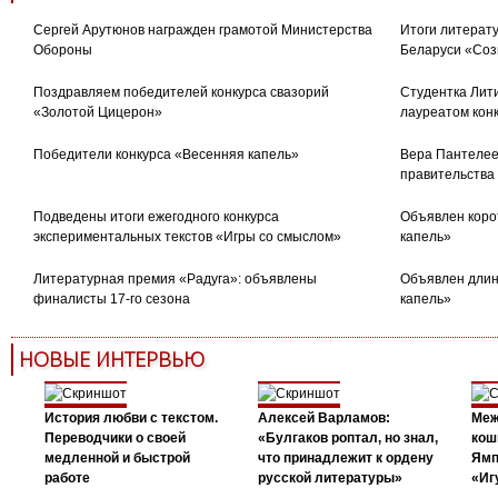
Сергей Арутюнов награжден грамотой Министерства
Итоги литерату
Обороны
Беларуси «Соз
Поздравляем победителей конкурса свазорий
Студентка Лити
«Золотой Цицерон»
лауреатом кон
Победители конкурса «Весенняя капель»
Вера Пантелее
правительства
Подведены итоги ежегодного конкурса
Объявлен коро
экспериментальных текстов «Игры со смыслом»
капель»
Литературная премия «Радуга»: объявлены
Объявлен длин
финалисты 17-го сезона
капель»
НОВЫЕ ИНТЕРВЬЮ
История любви с текстом.
Алексей Варламов:
Меж
Переводчики о своей
«Булгаков роптал, но знал,
кош
медленной и быстрой
что принадлежит к ордену
Ямп
работе
русской литературы»
«Иг