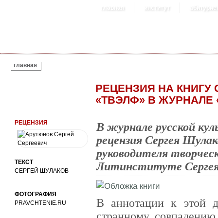
главная
институт
абитурие
ВЫ ЗДЕСЬ
главная
РЕЦЕНЗИЯ НА КНИГУ
«ТВЭЛФ» В ЖУРНАЛЕ
РЕЦЕНЗИЯ
В журнале русской кул
рецензия Сергея Шулак
руководителя творческ
ТЕКСТ
Литинституте Сергея
СЕРГЕЙ ШУЛАКОВ
ФОТОГРАФИЯ
В аннотации к этой д
PRAVCHTENIE.RU
странному совпадению 