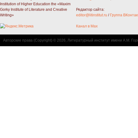
Institution of Higher Education the «Maxim
Gorky Institute of Literature and Creative
Редактор сайта:
Writing»
editor@litinstitut.ru
/
Группа ВКонтак
Канал в Max
Авторские права (Copyright) © 2026, Литературный институт имени А.М. Гор