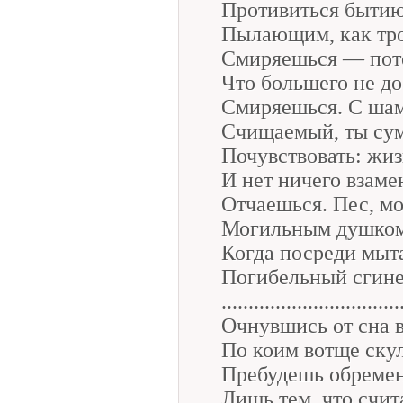
Противиться быти
Пылающим, как тро
Смиряешься — пот
Что большего не до
Смиряешься. С ша
Счищаемый, ты су
Почувствовать: жи
И нет ничего взаме
Отчаешься. Пес, мо
Могильным душком
Когда посреди мыт
Погибельный сгинет
.................................
Очнувшись от сна 
По коим вотще ску
Пребудешь обреме
Лишь тем, что счит