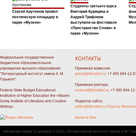
Студенты третьего курса
Сту
Сергей Арутюнов провёл
Виктория Курицина и
фак
поэтическую площадку в
Андрей Трифонов
Муз
парке «Музеон»
выступили на фестивале
Мел
«Пространство Слова» в
парке «Музеон»
Федеральное государственное
КОНТАКТЫ
бюджетное образовательное
учреждение высшего образования
Приемная комиссия:
"Литературный институт имени А. М.
priem@litinstitut.ru
; +7 495 694-12-8
Горького"
Приемная ректора:
Federal State Budget Educational
rectorat@litinstitut.ru
; +7 495 694-12
Institution of Higher Education the «Maxim
Gorky Institute of Literature and Creative
Редактор сайта:
Writing»
editor@litinstitut.ru
/
Группа ВКонтак
Канал в Max
Авторские права (Copyright) © 2026, Литературный институт имени А.М. Гор