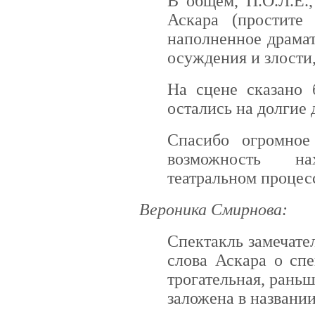
В общем, П.О.Л.Е.
Аскара (простите
наполненное драма
осуждения и злости,
На сцене сказано 
остались на долгие 
Спасибо огромное
возможность н
театральном процесс
Вероника Смирнова:
Спектакль замечате
слова Аскара о спе
трогательная, раньш
заложена в названи