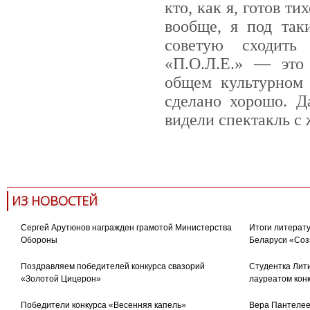
кто, как я, готов ти
вообще, я под так
советую сходить
«П.О.Л.Е.» — это
общем культурном 
сделано хорошо. Д
видели спектакль с
студенты
драматургия
те
ИЗ НОВОСТЕЙ
Сергей Арутюнов награжден грамотой Министерства
Итоги литерату
Обороны
Беларуси «Соз
Поздравляем победителей конкурса свазорий
Студентка Лити
«Золотой Цицерон»
лауреатом кон
Победители конкурса «Весенняя капель»
Вера Пантелее