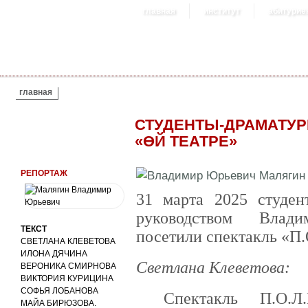
главная
институт
абитурие
ВЫ ЗДЕСЬ
главная
СТУДЕНТЫ-ДРАМАТУРГ
«ƟЙ ТЕАТРЕ»
РЕПОРТАЖ
31 марта 2025 студен
руководством Влад
ТЕКСТ
посетили спектакль «П.
СВЕТЛАНА КЛЕВЕТОВА
ИЛОНА ДЯЧИНА
Светлана Клеветова:
ВЕРОНИКА СМИРНОВА
ВИКТОРИЯ КУРИЦИНА
СОФЬЯ ЛОБАНОВА
Спектакль П.О.Л
МАЙА БИРЮЗОВА.