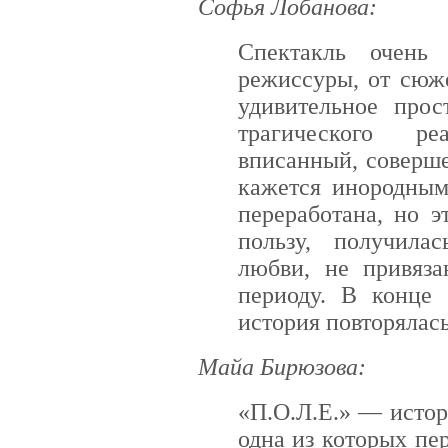
Софья Лобанова:
Спектакль очень
режиссуры, от сюже
удивительное прос
трагического р
вписанный, соверш
кажется инородным
переработана, но 
пользу, получила
любви, не привяза
периоду. В конце 
история повторялас
Майа Бирюзова:
«П.О.Л.Е.» — истор
одна из которых пе