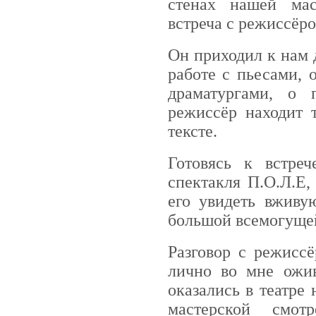
стенах нашей мас
встреча с режиссёр
Он приходил к нам 
работе с пьесами,
драматургами, о
режиссёр находит 
тексте.
Готовясь к встреч
спектакля П.О.Л.Е,
его увидеть вживу
большой всемогуще
Разговор с режиссё
лично во мне ожив
оказались в театре
мастерской смот