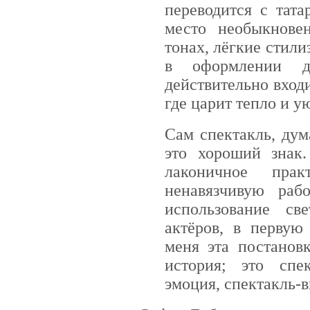
переводится с тата
место необыкнове
тонах, лёгкие стил
в оформлении д
действительно вход
где царит тепло и ую
Сам спектакль, дум
это хороший знак.
лаконичное прак
ненавязчивую раб
использование св
актёров, в первую
меня эта постанов
история; это спек
эмоция, спектакль-в