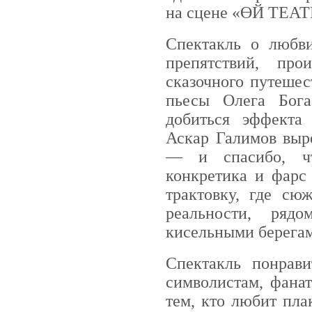
на сцене «ӨЙ ТЕАТ
Спектакль о любви
препятствий, пр
сказочного путешес
пьесы Олега Бог
добиться эффекта
Аскар Галимов выр
— и спасибо, чт
конкретика и фарс
трактовку, где сюж
реальности, ря
кисельными берега
Спектакль понрави
символистам, фанат
тем, кто любит пла