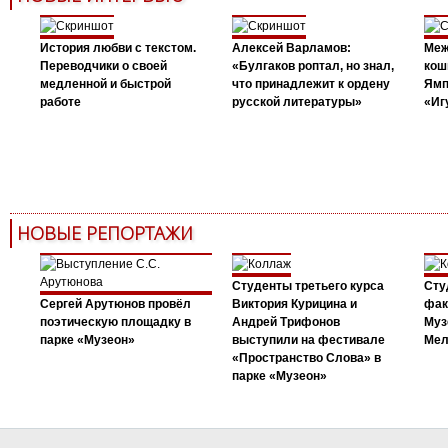
История любви с текстом.
Алексей Варламов:
Меж
Переводчики о своей
«Булгаков роптал, но знал,
кош
медленной и быстрой
что принадлежит к ордену
Ямп
работе
русской литературы»
«Иг
НОВЫЕ РЕПОРТАЖИ
Студенты третьего курса
Сту
Сергей Арутюнов провёл
Виктория Курицина и
фак
поэтическую площадку в
Андрей Трифонов
Муз
парке «Музеон»
выступили на фестивале
Мел
«Пространство Слова» в
парке «Музеон»