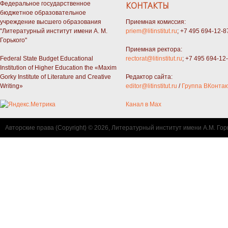
Федеральное государственное
КОНТАКТЫ
бюджетное образовательное
учреждение высшего образования
Приемная комиссия:
"Литературный институт имени А. М.
priem@litinstitut.ru
; +7 495 694-12-8
Горького"
Приемная ректора:
Federal State Budget Educational
rectorat@litinstitut.ru
; +7 495 694-12
Institution of Higher Education the «Maxim
Gorky Institute of Literature and Creative
Редактор сайта:
Writing»
editor@litinstitut.ru
/
Группа ВКонтак
Канал в Max
Авторские права (Copyright) © 2026, Литературный институт имени А.М. Гор