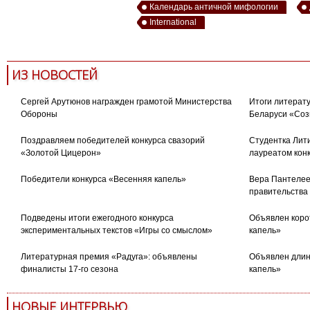
Календарь античной мифологии
International
ИЗ НОВОСТЕЙ
Сергей Арутюнов награжден грамотой Министерства
Итоги литерату
Обороны
Беларуси «Соз
Поздравляем победителей конкурса свазорий
Студентка Лити
«Золотой Цицерон»
лауреатом кон
Победители конкурса «Весенняя капель»
Вера Пантелее
правительства
Подведены итоги ежегодного конкурса
Объявлен коро
экспериментальных текстов «Игры со смыслом»
капель»
Литературная премия «Радуга»: объявлены
Объявлен длин
финалисты 17-го сезона
капель»
НОВЫЕ ИНТЕРВЬЮ