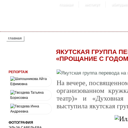
главная
институт
абитурие
ВЫ ЗДЕСЬ
главная
ЯКУТСКАЯ ГРУППА П
«ПРОЩАНИЕ С ГОДОМ
РЕПОРТАЖ
На вечере, посвященно
организованном кружк
театр)» и «Духовная 
выступила якутская гру
ФОТОГРАФИЯ
ЭЛЬЗА САВЕЛЬЕВА