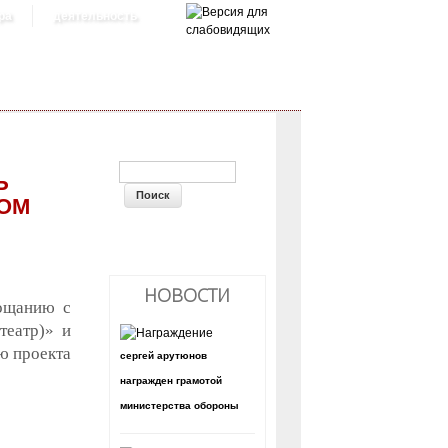
ра
деятельность
ФОРМА ПОИСКА
Ь
ДОМ
НОВОСТИ
рощанию с
театр)» и
ю проекта
сергей арутюнов
награжден грамотой
министерства обороны