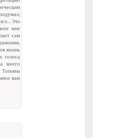
ретацию
реческим
 подумал,
ел... Это
мент мне
пает сам
ражения,
моя жизнь
о голоса
ка моего
 Татьяна
омное вам