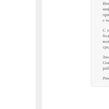
Ин
ми
при
с ч
С п
бол
кон
сре
Зна
Спа
раб
Ром