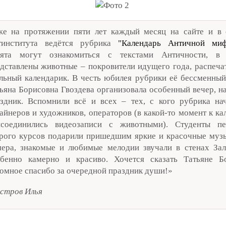
е на протяжении пяти лет каждый месяц на сайте и в 
тинститута ведётся рубрика
"Календарь Античной миф
бята могут ознакомиться с текстами Античности, в
дставлены животные – покровители идущего года, распечат
льный календарик. В честь юбилея рубрики её бессменный
ьяна Борисовна Гвоздева организовала особенный вечер, н
здник. Вспомнили всё и всех – тех, с кого рубрика нач
айнеров и художников, операторов (в какой-то момент к к
исоединились видеозаписи с животными). Студенты п
рого курсов подарили пришедшим яркие и красочные муз
ера, знакомые и любимые мелодии звучали в стенах Зал
обенно камерно и красиво. Хочется сказать Татьяне Б
омное спасибо за очередной праздник души!»
стров Илья