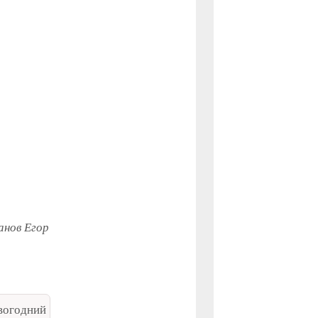
анов Егор
вогодний