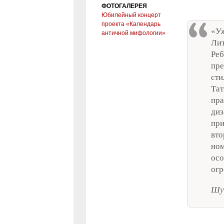
ФОТОГАЛЕРЕЯ
Юбилейный концерт
проекта «Календарь
«Уж
античной мифологии»
Ли
Ре
пре
сти
Тат
пра
диз
пр
вто
ном
ос
огр
Шу