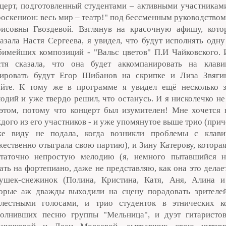
церт, подготовленный студентами – активными участникам
оскенион: весь мир – театр!" под бессменным руководство
рисовны Гвоздевой. Взглянув на красочную афишу, кот
азала Настя Сергеева, я увидел, что будут исполнять одн
имейших композиций - "Вальс цветов" П.И Чайковского. И
стя сказала, что она будет аккомпанировать на клав
лировать будут Егор Шибанов на скрипке и Лиза Звяги
ейте. К тому же в программе я увидел ещё несколько 
одий и уже твердо решил, что останусь. И я нисколечко н
этом, потому что концерт был изумителен! Мне хочется 
дого из его участников - и уже упомянутое выше трио (при
же виду не подала, когда возникли проблемы с клав
ественно отыграла свою партию), и Зину Катерову, котора
статочно непростую мелодию (я, немного пытавшийся н
ать на фортепиано, даже не представляю, как она это делает
ушек-снежинок (Полина, Кристина, Катя, Аня, Алина и
орые аж дважды выходили на сцену порадовать зрителе
елестными голосами, и трио студенток в этнических к
полнивших песню группы "Мельница", и дуэт гитарист