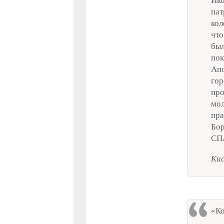
Ик
пат
кол
что
был
пок
Ап
гор
про
мол
пра
Бор
СП
Кис
«Ко