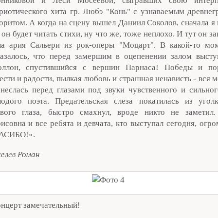
онниковой и Леси Мосеевой, сыгравших свою интерп
риотического хита гр. Любэ "Конь" с узнаваемым древнег
оритом. А когда на сцену вышел Даниил Соколов, сначала я
 он будет читать стихи, ну что же, тоже неплохо. И тут он зап
а ария Сальери из рок-оперы "Моцарт". В какой-то мо
азалось, что перед замершим в оцепенении залом высту
оллон, спустившийся с вершин Парнаса! Победы и по
ести и радости, пылкая любовь и страшная ненависть - вся 
неслась перед глазами под звуки чувственного и сильног
одого поэта. Предательская слеза покатилась из угол
вого глаза, быстро смахнул, вроде никто не заметил.
исовна и все ребята и девчата, кто выступал сегодня, огр
АСИБО!».
елев Роман
нцерт замечательный!