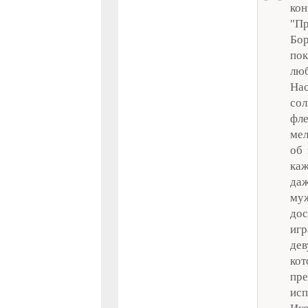
кон
"Пр
Бо
пок
люб
На
со
фл
мел
об 
каж
да
муж
до
игр
дев
кот
пр
ис