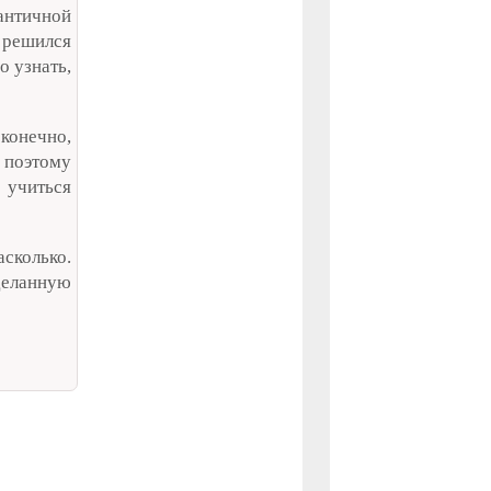
античной
 решился
о узнать,
конечно,
 поэтому
 учиться
асколько.
оделанную