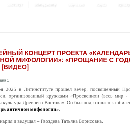
институт
абитуриенту
обучение
наука
культу
ЙНЫЙ КОНЦЕРТ ПРОЕКТА «КАЛЕНДАР
НОЙ МИФОЛОГИИ»: «ПРОЩАНИЕ С ГО
 [ВИДЕО]
ря 2025 в Литинституте прошел вечер, посвященный П
еи, организованный кружками «Проскенион (весь мир - 
 культура Древнего Востока». Он был подготовлен к юбиле
рь античной мифологии»
.
нария и ведущая – Гвоздева Татьяна Борисовна.