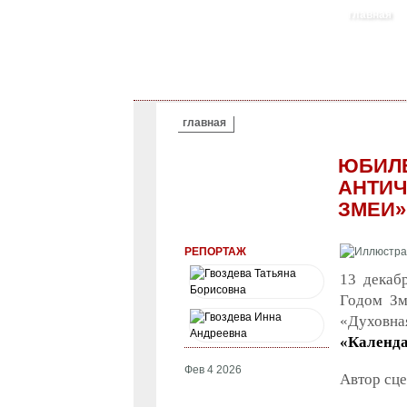
главная
ВЫ ЗДЕСЬ
главная
ЮБИЛЕ
АНТИЧ
ЗМЕИ»
РЕПОРТАЖ
13 декаб
Годом Зм
«Духовная
«Календа
Фев 4 2026
Автор сце