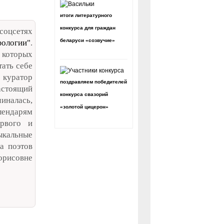
итоги литературного
конкурса для граждан
соцсетях
беларуси «созвучие»
ологии"
.
 которых
ать себе
 куратор
поздравляем победителей
астоящий
конкурса свазорий
иналась,
«золотой цицерон»
алендарям
ервого и
ыкальные
а поэтов
орисовне