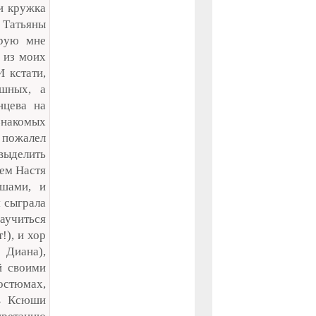
и кружка
м Татьяны
орую мне
у из моих
 кстати,
ишных, а
нцева на
знакомых
е пожалел
выделить
чем Настя
ишами, и
я сыграла
аучиться
!), и хор
 Диана),
й своими
остюмах,
ов Ксюши