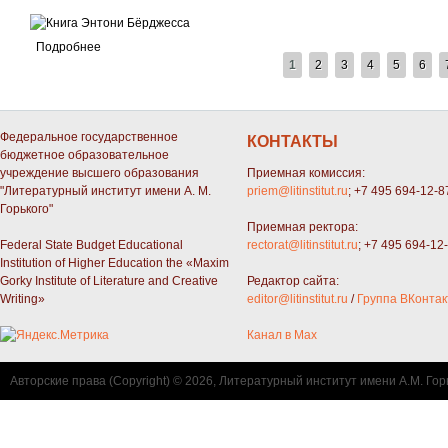
Подробнее
СТРАНИЦЫ
1
2
3
4
5
6
Федеральное государственное
КОНТАКТЫ
бюджетное образовательное
учреждение высшего образования
Приемная комиссия:
"Литературный институт имени А. М.
priem@litinstitut.ru
; +7 495 694-12-8
Горького"
Приемная ректора:
Federal State Budget Educational
rectorat@litinstitut.ru
; +7 495 694-12
Institution of Higher Education the «Maxim
Gorky Institute of Literature and Creative
Редактор сайта:
Writing»
editor@litinstitut.ru
/
Группа ВКонтак
Канал в Max
Авторские права (Copyright) © 2026, Литературный институт имени А.М. Гор