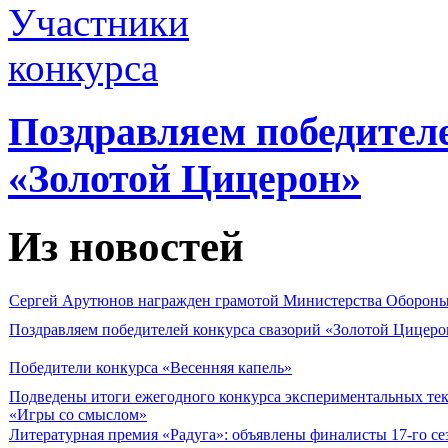
Поздравляем победител
«Золотой Цицерон»
Из новостей
Сергей Арутюнов награжден грамотой Министерства Оборон
Поздравляем победителей конкурса свазорий «Золотой Цицеро
Победители конкурса «Весенняя капель»
Подведены итоги ежегодного конкурса экспериментальных те
«Игры со смыслом»
Литературная премия «Радуга»: объявлены финалисты 17-го се