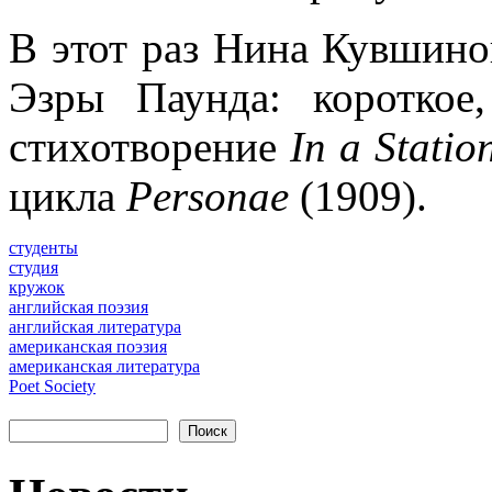
В этот раз Нина Кувшино
Эзры Паунда: короткое
стихотворение
In
a
Statio
цикла
Personae
(1909).
студенты
студия
кружок
английская поэзия
английская литература
американская поэзия
американская литература
Poet Society
Форма поиска