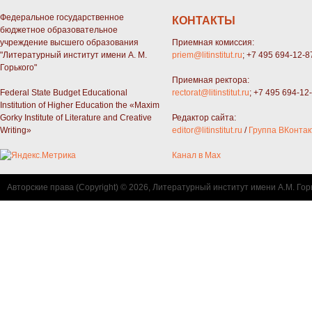
Федеральное государственное
КОНТАКТЫ
бюджетное образовательное
учреждение высшего образования
Приемная комиссия:
"Литературный институт имени А. М.
priem@litinstitut.ru
; +7 495 694-12-8
Горького"
Приемная ректора:
Federal State Budget Educational
rectorat@litinstitut.ru
; +7 495 694-12
Institution of Higher Education the «Maxim
Gorky Institute of Literature and Creative
Редактор сайта:
Writing»
editor@litinstitut.ru
/
Группа ВКонтак
Канал в Max
Авторские права (Copyright) © 2026, Литературный институт имени А.М. Гор