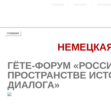
главная
институт
абитурие
ВЫ ЗДЕСЬ
главная
НЕМЕЦКАЯ
ГЁТЕ-ФОРУМ «РОССИ
ПРОСТРАНСТВЕ ИСТ
ДИАЛОГА»