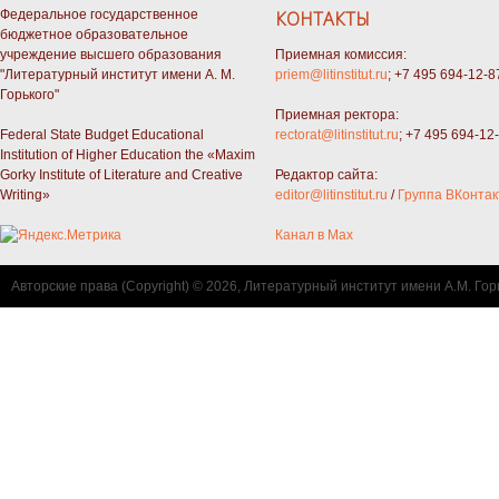
Федеральное государственное
КОНТАКТЫ
бюджетное образовательное
учреждение высшего образования
Приемная комиссия:
"Литературный институт имени А. М.
priem@litinstitut.ru
; +7 495 694-12-8
Горького"
Приемная ректора:
Federal State Budget Educational
rectorat@litinstitut.ru
; +7 495 694-12
Institution of Higher Education the «Maxim
Gorky Institute of Literature and Creative
Редактор сайта:
Writing»
editor@litinstitut.ru
/
Группа ВКонтак
Канал в Max
Авторские права (Copyright) © 2026, Литературный институт имени А.М. Гор