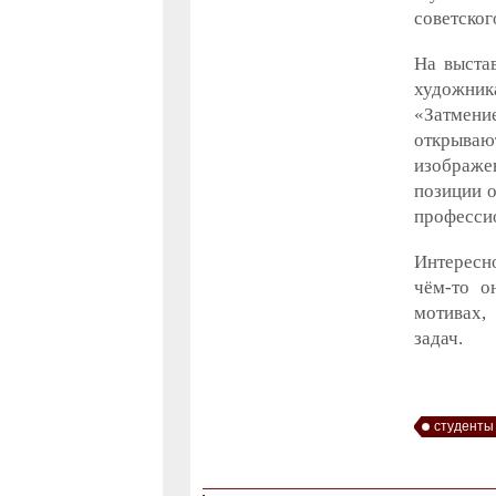
советског
На выста
художник
«Затмени
открываю
изображе
позиции о
профессио
Интересно
чём-то о
мотивах,
задач.
студенты