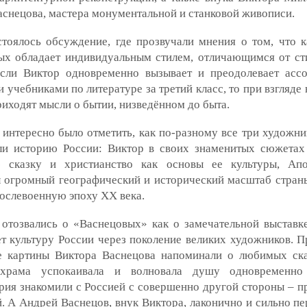
снецова, мастера монументальной и станковой живописи.
стоялось обсуждение, где прозвучали мнения о том, что 
ых обладает индивидуальным стилем, отличающимся от ст
если Виктор одновременно вызывает и преодолевает асс
и учебниками по литературе за третий класс, то при взгляде
иходят мысли о бытии, низведённом до быта.
интересно было отметить, как по-разному все три художни
ли историю России: Виктор в своих знаменитых сюжетах
 сказку и христианство как основы ее культуры, Апо
л огромный географический и исторический масштаб стран
ослевоенную эпоху ХХ века.
отозвались о «Васнецовых» как о замечательной выставке
т культуру России через поколение великих художников. 
е картины Виктора Васнецова напоминали о любимых ска
 храма успокаивала и волновала душу одновременно
ия знакомили с Россией с совершенно другой стороны – п
. А Андрей Васнецов, внук Виктора, лаконично и сильно пе