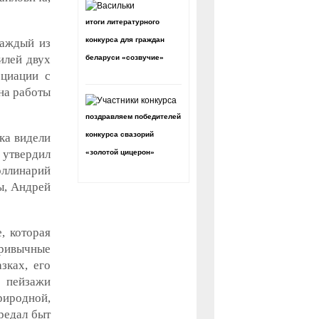
итоги литературного
конкурса для граждан
каждый из
илей двух
беларуси «созвучие»
оциации с
 на работы
поздравляем победителей
конкурса свазорий
ка видели
 утвердил
«золотой цицерон»
ллинарий
ы, Андрей
, которая
Привычные
зках, его
 пейзажи
риродной,
редал быт