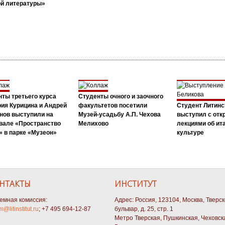
ой литературы»
ты третьего курса
Студенты очного и заочного
ия Курицина и Андрей
факультетов посетили
Студент Литинс
нов выступили на
Музей-усадьбу А.П. Чехова
выступил с от
вале «Пространство
Мелихово
лекциями об ит
 в парке «Музеон»
культуре
НТАКТЫ
ИНСТИТУТ
емная комиссия:
Адрес: Россия, 123104, Москва, Тверс
m@litinstitut.ru
; +7 495 694-12-87
бульвар, д. 25, стр. 1
Метро Тверская, Пушкинская, Чеховск