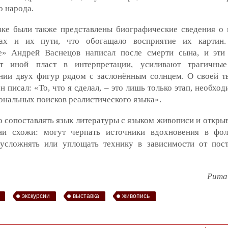
о народа.
вке были также представлены биографические сведения о 
ах и их пути, что обогащало восприятие их картин.
е» Андрей Васнецов написал после смерти сына, и эти
т иной пласт в интерпретации, усиливают трагичны
нии двух фигур рядом с заслонённым солнцем. О своей т
н писал: «То, что я сделал, – это лишь только этап, необхо
нальных поисков реалистического языка».
 сопоставлять язык литературы с языком живописи и открыв
ни схожи: могут черпать источники вдохновения в фо
 усложнять или уплощать технику в зависимости от пос
Рита
экскурсии
выставка
живопись