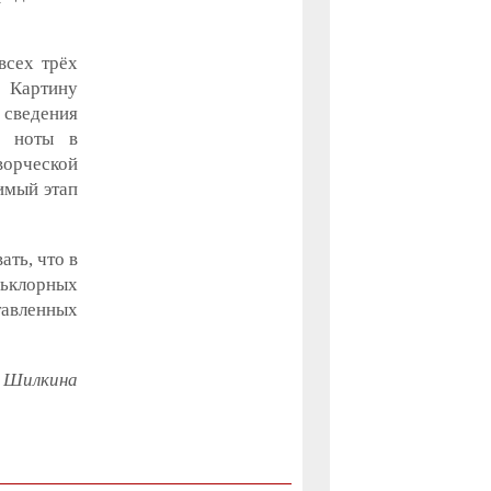
всех трёх
 Картину
 сведения
е ноты в
ворческой
димый этап
ать, что в
льклорных
тавленных
 Шилкина