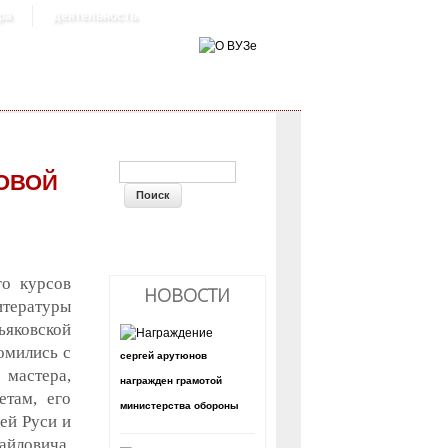
ра
деятельность
ФОРМА ПОИСКА
НОВОЙ
го курсов
НОВОСТИ
итературы
яковской
комились с
сергей арутюнов
мастера,
награжден грамотой
етам, его
министерства обороны
ей Руси и
айловича,