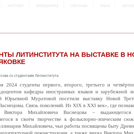
институт
абитуриенту
обучение
наука
культу
НТЫ ЛИТИНСТИТУТА НА ВЫСТАВКЕ В 
ЯКОВКЕ
ря 2024 студенты первого, второго, третьего и четвёрто
 доцентом кафедры иностранных языков и зарубежной л
й Юрьевной Муратовой посетили выставку Новой Треть
Васнецовы. Связь поколений. Из XIX в XXI век», где позна
и Виктора Михайловича Васнецова – выдающегося 
егося в своём творчестве к фольклорно-эпическим сюж
оллинария Михайловича, чьи работы посвящены быту Древн
архитектурной реконструкции, а также внука Виктора Мих