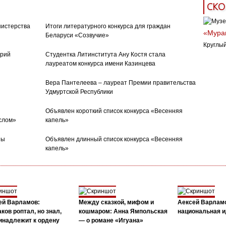
СКО
нистерства
Итоги литературного конкурса для граждан
«Муран
Беларуси «Созвучие»
Круглый
орий
Студентка Литинститута Ану Костя стала
лауреатом конкурса имени Казинцева
Вера Пантелеева – лауреат Премии правительства
Удмуртской Республики
Объявлен короткий список конкурса «Весенняя
слом»
капель»
ны
Объявлен длинный список конкурса «Весенняя
капель»
ей Варламов:
Между сказкой, мифом и
Аексей Варлам
ков роптал, но знал,
кошмаром: Анна Ямпольская
национальная и
инадлежит к ордену
— о романе «Игуана»