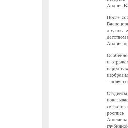
Андрея Ва
После со
Васнецов
других: 
детством 
Андрея пр
Особенно 
и отража
народную
изобрази
– новую п
Студенты 
показывае
сказочны
роспись
Аполлинар
глубинной