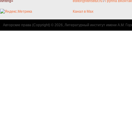
Writing»
editor@litinstitut.ru
/
Группа ВКонтак
Канал в Max
Авторские права (Copyright) © 2026, Литературный институт имени А.М. Гор