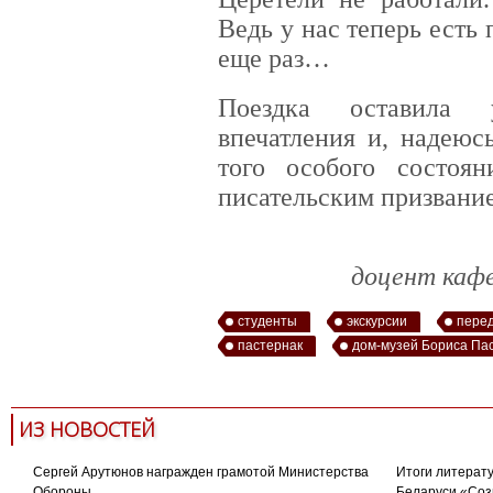
Ведь у нас теперь есть
еще раз…
Поездка оставила 
впечатления и, надеюс
того особого состоян
писательским призвани
доцент каф
студенты
экскурсии
пере
пастернак
дом-музей Бориса Па
ИЗ НОВОСТЕЙ
Сергей Арутюнов награжден грамотой Министерства
Итоги литерату
Обороны
Беларуси «Соз