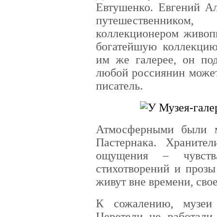
Евтушенко. Евгений Ал
путешественнико
коллекционером живоп
богатейшую коллекцию
им же галерее, он под
любой россиянин может
писатель.
Атмосферными были м
Пастернака. Хранител
ощущения – чувств
стихотворений и прозы
живут вне времени, сво
К сожалению, музеи
Церетели не работали.