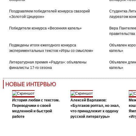
Поздравляем победителей конкурса свазорий
Студентка Лити
«Золотой Цицерон»
лауреатом кон
Победители конкурса «Весенняя капель»
Вера Пантелее
правительства
Подведены итоги ежегодного конкурса
Объявлен коро
экспериментальных текстов «Игры со смыслом»
капель»
Литературная премия «Радуга»: объявлены
Объявлен длин
финалисты 17-го сезона
капель»
НОВЫЕ ИНТЕРВЬЮ
История любви с текстом.
Алексей Варламов:
Меж
Переводчики о своей
«Булгаков роптал, но знал,
кош
медленной и быстрой
что принадлежит к ордену
Ямп
работе
русской литературы»
«Иг