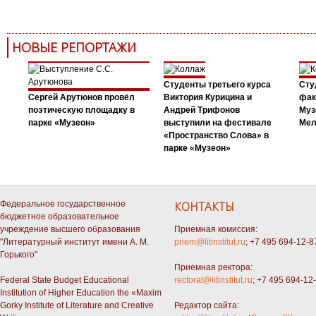
НОВЫЕ РЕПОРТАЖИ
Студенты третьего курса
Сту
Сергей Арутюнов провёл
Виктория Курицина и
фак
поэтическую площадку в
Андрей Трифонов
Муз
парке «Музеон»
выступили на фестивале
Мел
«Пространство Слова» в
парке «Музеон»
Федеральное государственное
КОНТАКТЫ
бюджетное образовательное
учреждение высшего образования
Приемная комиссия:
"Литературный институт имени А. М.
priem@litinstitut.ru
; +7 495 694-12-8
Горького"
Приемная ректора:
Federal State Budget Educational
rectorat@litinstitut.ru
; +7 495 694-12
Institution of Higher Education the «Maxim
Gorky Institute of Literature and Creative
Редактор сайта: