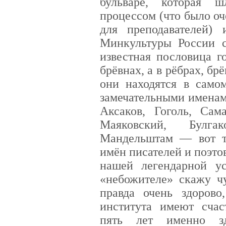
бульваре, которая 
процессом (что было оч
для преподавателей)
Минкультуры России с
известная пословица г
брёвнах, а в рёбрах, б
они находятся в само
замечательными именам
Аксаков, Гоголь, Сам
Маяковский, Булга
Мандельштам — вот т
имён писателей и поэт
нашей легендарной у
«небожителе» скажу ч
правда очень здорово
института имеют счас
пять лет именно зд