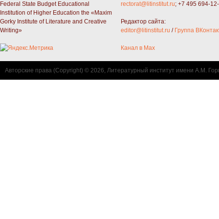
Federal State Budget Educational
rectorat@litinstitut.ru
; +7 495 694-12
Institution of Higher Education the «Maxim
Gorky Institute of Literature and Creative
Редактор сайта:
Writing»
editor@litinstitut.ru
/
Группа ВКонтак
Канал в Max
Авторские права (Copyright) © 2026, Литературный институт имени А.М. Гор