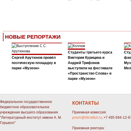
НОВЫЕ РЕПОРТАЖИ
Студенты третьего курса
Сту
Сергей Арутюнов провёл
Виктория Курицина и
фак
поэтическую площадку в
Андрей Трифонов
Муз
парке «Музеон»
выступили на фестивале
Мел
«Пространство Слова» в
парке «Музеон»
Федеральное государственное
КОНТАКТЫ
бюджетное образовательное
учреждение высшего образования
Приемная комиссия:
"Литературный институт имени А. М.
priem@litinstitut.ru
; +7 495 694-12-8
Горького"
Приемная ректора: