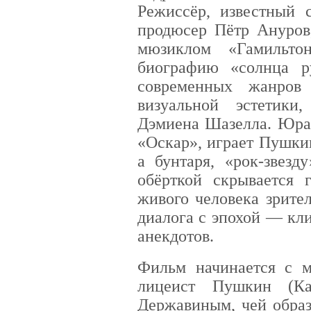
Режиссёр, известный 
продюсер Пётр Ануров
мюзиклом «Гамильто
биографию «солнца р
современных жанров
визуальной эстетик
Дэмиена Шазелла. Юра
«Оскар», играет Пушки
а бунтаря, «рок-звезд
обёрткой скрывается 
живого человека зрите
диалога с эпохой — кл
анекдотов.
Фильм начинается с 
лицеист Пушкин (Ка
Державиным, чей образ