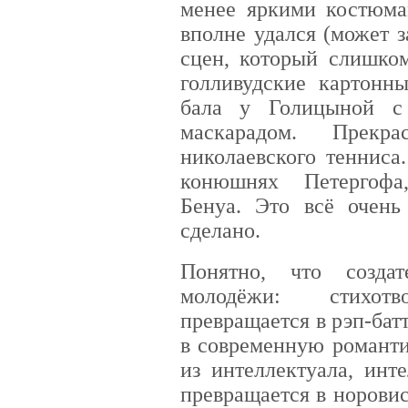
менее яркими костюма
вполне удался (может 
сцен, который слишком
голливудские картонны
бала у Голицыной с
маскарадом. Прекра
николаевского тенниса
конюшнях Петергофа
Бенуа. Это всё очень
сделано.
Понятно, что созда
молодёжи: стихо
превращается в рэп-бат
в современную романти
из интеллектуала, инт
превращается в норови