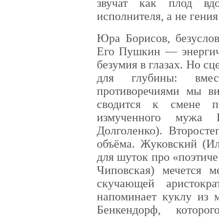
звучат как плод вд
исполнителя, а не гения
Юра Борисов, безуслов
Его Пушкин — энергич
безумия в глазах. Но сц
для глубины: вме
противоречиями мы ви
сводится к смене 
измученного мужа Н
Долголенко). Второст
объёма. Жуковский (И
для шуток про «поэтич
Чиповская) мечется м
скучающей аристокр
напоминает куклу из 
Бенкендорф, котор