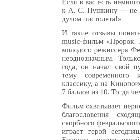
Если в вас есть немног
к А. С. Пушкину — не 
дулом пистолета!»
И такие отзывы понят
music-фильм «Пророк.
молодого режиссера Ф
неоднозначным. Тольк
года, он начал свой 
тему современного 
классику, а на Кинопо
7 баллов из 10. Тогда 
Фильм охватывает перио
благословения сход
скорбного февральского
играет герой сегодн
Борисов, человек одар