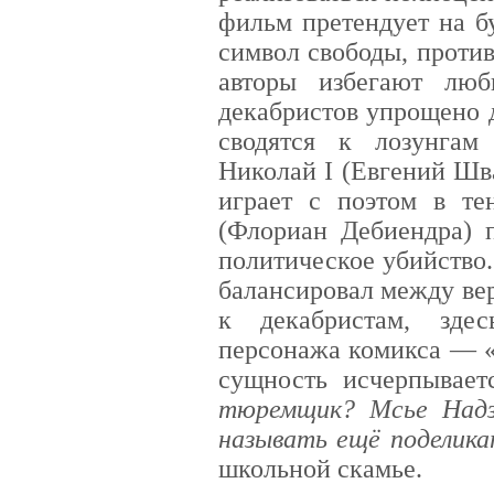
фильм претендует на б
символ свободы, проти
авторы избегают люб
декабристов упрощено 
сводятся к лозунгам
Николай I (Евгений Шва
играет с поэтом в те
(Флориан Дебиендра) п
политическое убийство
балансировал между ве
к декабристам, зде
персонажа комикса — «
сущность исчерпывает
тюремщик? Мсье Надзи
называть ещё поделик
школьной скамье.