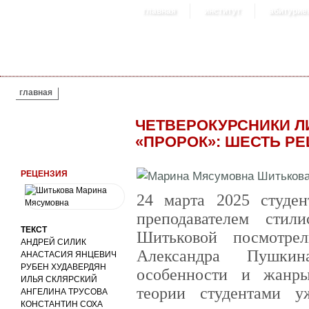
главная
институт
абитурие
ВЫ ЗДЕСЬ
главная
ЧЕТВЕРОКУРСНИКИ Л
«ПРОРОК»: ШЕСТЬ Р
РЕЦЕНЗИЯ
24 марта 2025 студе
преподавателем сти
ТЕКСТ
Шитьковой посмотре
АНДРЕЙ СИЛИК
Александра Пушкина
АНАСТАСИЯ ЯНЦЕВИЧ
РУБЕН ХУДАВЕРДЯН
особенности и жанры
ИЛЬЯ СКЛЯРСКИЙ
теории студентами 
АНГЕЛИНА ТРУСОВА
КОНСТАНТИН СОХА