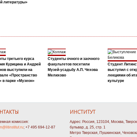
ой литературы»
ты третьего курса
Студенты очного и заочного
ия Курицина и Андрей
факультетов посетили
Студент Литинс
нов выступили на
Музей-усадьбу А.П. Чехова
выступил с от
вале «Пространство
Мелихово
лекциями об ит
 в парке «Музеон»
культуре
НТАКТЫ
ИНСТИТУТ
емная комиссия:
Адрес: Россия, 123104, Москва, Тверс
m@litinstitut.ru
; +7 495 694-12-87
бульвар, д. 25, стр. 1
Метро Тверская, Пушкинская, Чеховск