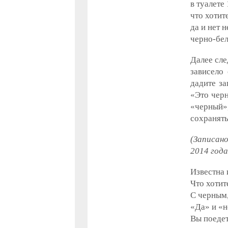
в туалете
что хотите
да и нет н
черно-бел
Далее сле
зависело
дадите за
«Это черн
«черный»,
сохранять
(Записано
2014 года
Известна 
Что хотит
С черным,
«Да» и «н
Вы поедет