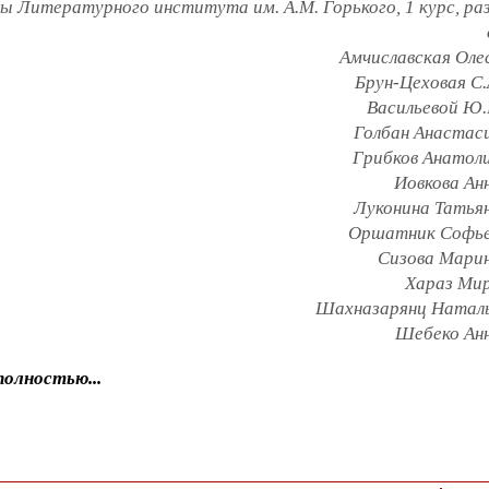
 Литературного института им. А.М. Горького, 1 курс, ра
Амчиславская Олес
Брун-Цеховая С.А
Васильевой Ю.В
Голбан Анастаси
Грибков Анатоли
Иовкова Анн
Луконина Татьян
Оршатник Софьей
Сизова Марин
Хараз Мир
Шахназарянц Наталья
Шебеко Анн
олностью...
сказки
считалочки
студенты