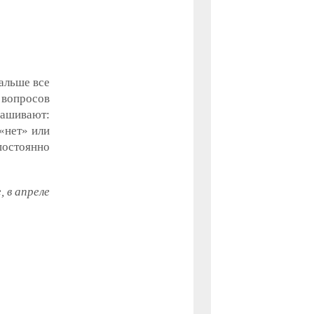
альше все
 вопросов
рашивают:
«нет» или
постоянно
 в апреле