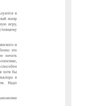
ьзуются в
нный жанр
ную игру,
астоящему
инского и
бенно это
ло начать
ллективе,
 способен
я хотя бы
льклора в
ия. Надо
иколаевна