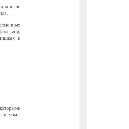
 и многие
ила.
ременных
фольклор,
стишках и
которыми
шки, мамы