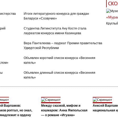
СКО
нистерства
Итоги литературного конкурса для граждан
«Муран
Беларуси «Созвучие»
Круглый
орий
Студентка Литинститута Ану Костя стала
лауреатом конкурса имени Казинцева
Вера Пантелеева – лауреат Премии правительства
Удмуртской Республики
Объявлен короткий список конкурса «Весенняя
слом»
капель»
ны
Объявлен длинный список конкурса «Весенняя
капель»
ей Варламов:
Между сказкой, мифом и
Аексей Варлам
ков роптал, но знал,
кошмаром: Анна Ямпольская
национальная и
инадлежит к ордену
— о романе «Игуана»