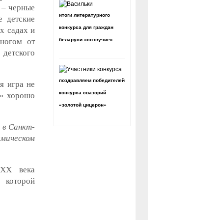
ы – черные
итоги литературного
е детские
конкурса для граждан
х садах и
многом от
беларуси «созвучие»
 детского
поздравляем победителей
я игра не
конкурса свазорий
?» хорошо
«золотой цицерон»
 в Санкт-
емическом
 ХХ века
 которой