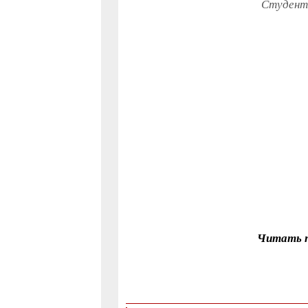
Студенты
Читать п
фольклор