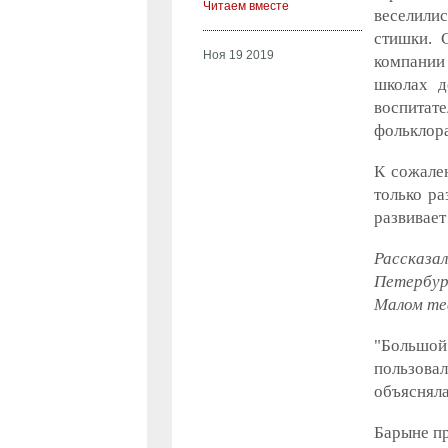
Читаем вместе
веселилис
стишки. 
Ноя 19 2019
компании 
школах д
воспитате
фольклора
К сожален
только ра
развивает
Рассказал
Петербур
Малом те
"Большо
пользова
объясняла
Барыне пр