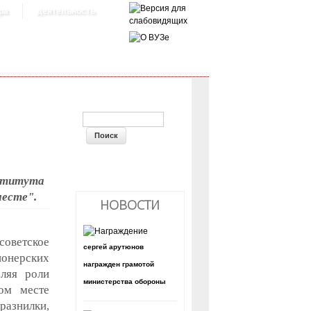
ра
деятельность
ФОРМА ПОИСКА
нститута
месте".
НОВОСТИ
советское
сергей арутюнов
ионерских
награжден грамотой
еляя роли
министерства обороны
ном месте
разнилки,