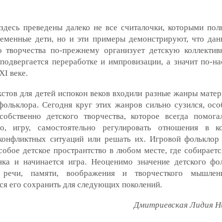
здесь преведены далеко не все считалочки, которыми пол
ременные дети, но и эти примеры демонстрируют, что да
о творчества по-прежнему организует детскую коллектив
подвергается переработке и импровизации, а значит по-н
ХI веке.
кстов для детей испокон веков входили разные жанры матер
фольклора. Сегодня круг этих жанров сильно сузился, осо
 собственно детского творчества, которое всегда помога
во, игру, самостоятельно регулировать отношения в ко
 конфликтных ситуаций или решать их. Игровой фольклор
собое детское пространтство в любом месте, где собираетс
нка и начинается игра. Неоценимо значение детского фо
 речи, памяти, воображения и творчесткого мышлен
ся его сохранить для следующих поколений.
Дмитриевская Лидия Н