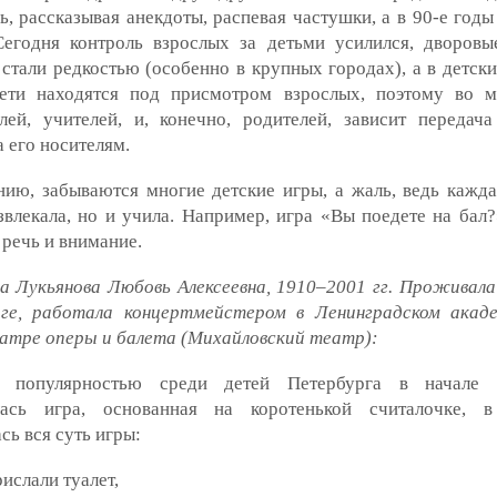
ь, рассказывая анекдоты, распевая частушки, а в 90-е год
Сегодня контроль взрослых за детьми усилился, дворовы
стали редкостью (особенно в крупных городах), а в детски
ети находятся под присмотром взрослых, поэтому во 
лей, учителей, и, конечно, родителей, зависит передача
 его носителям.
ию, забываются многие детские игры, а жаль, ведь кажда
звлекала, но и учила. Например, игра «Вы поедете на бал
 речь и внимание.
а Лукьянова Любовь Алексеевна, 1910–2001 гг. Проживала
ге, работала концертмейстером в Ленинградском акад
атре оперы и балета (Михайловский театр):
й популярностью среди детей Петербурга в начале
лась игра, основанная на коротенькой считалочке, в
сь вся суть игры:
ислали туалет,