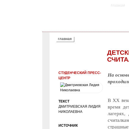
главная
ВЫ ЗДЕСЬ
главная
ДЕТСК
СЧИТА
СТУДЕНЧЕСКИЙ ПРЕСС-
На основ
ЦЕНТР
проходил
В ХХ веке
ТЕКСТ
время де
ДМИТРИЕВСКАЯ ЛИДИЯ
НИКОЛАЕВНА
лагерях,
считалка
ИСТОЧНИК
страшные