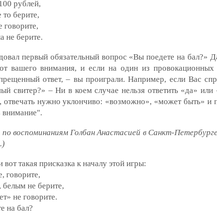
 100 рублей,
 то берите,
е говорите,
а не берите.
довал первый обязательный вопрос «Вы поедете на бал?» Д
 от вашего внимания, и если на один из провокационных
прещенный ответ, – вы проиграли. Например, если Вас сп
ый свитер?» – Ни в коем случае нельзя ответить «да» или 
 отвечать нужно уклончиво: «возможно», «может быть» и 
 внимание".
 по воспоминаниям Голбан Анастасией в Санкт-Петербурге,
.)
и вот такая присказка к началу этой игры:
е, говорите,
 белым не берите,
ет» не говорите.
е на бал?