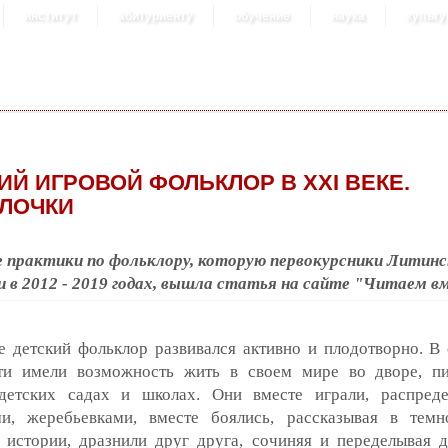
институт
абитуриенту
обучение
наука
культу
ИЙ ИГРОВОЙ ФОЛЬКЛОР В ХХI ВЕКЕ.
ЛОЧКИ
е практики по фольклору, которую первокурсники Лити
и в 2012 - 2019 годах, вышла статья на сайте "Читаем в
 детский фольклор развивался активно и плодотворно. В 
ти имели возможность жить в своем мире во дворе, п
 детских садах и школах. Они вместе играли, распред
ми, жеребьевками, вместе боялись, рассказывая в тем
 истории, дразнили друг друга, сочиняя и переделывая д