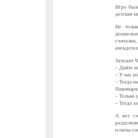
Игра была
детские и
Не тольк
дошкольни
считалки
анекдотах
Заходит Ч
– Дайте м
– У нас и
– Тогда н
Наковырял
– Только 
– Тогда з
А вот сч
разделяли
и папы со