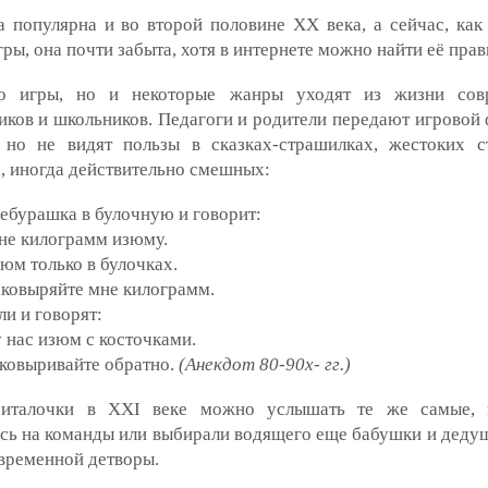
 популярна и во второй половине ХХ века, а сейчас, как
гры, она почти забыта, хотя в интернете можно найти её прав
о игры, но и некоторые жанры уходят из жизни сов
ков и школьников. Педагоги и родители передают игровой 
, но не видят пользы в сказках-страшилках, жестоких 
, иногда действительно смешных:
ебурашка в булочную и говорит:
не килограмм изюму.
зюм только в булочках.
аковыряйте мне килограмм.
и и говорят:
у нас изюм с косточками.
аковыривайте обратно.
(Анекдот 80-90х- гг.)
италочки в ХХI веке можно услышать те же самые, 
сь на команды или выбирали водящего еще бабушки и деду
временной детворы.