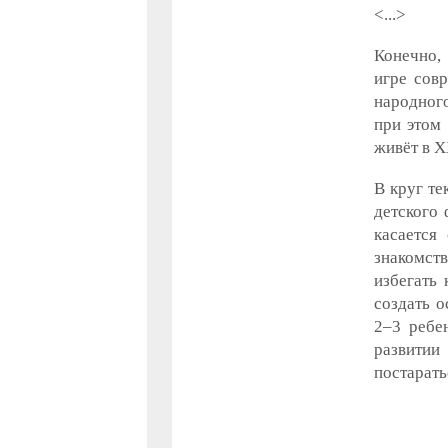
<...>
Конечно, 
игре сов
народног
при этом 
живёт в Х
В круг те
детского 
касается
знакомст
избегать
создать о
2–3 ребе
развитии
постарать