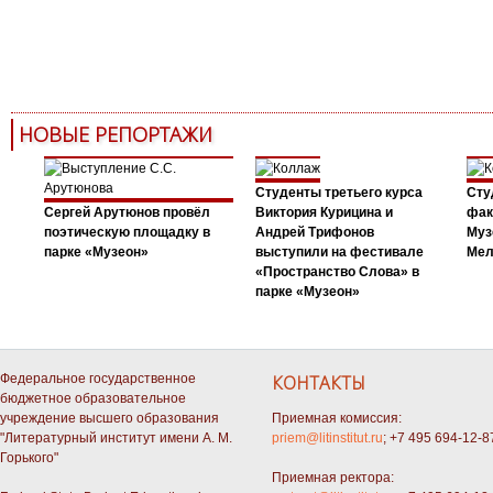
НОВЫЕ РЕПОРТАЖИ
Студенты третьего курса
Сту
Сергей Арутюнов провёл
Виктория Курицина и
фак
поэтическую площадку в
Андрей Трифонов
Муз
парке «Музеон»
выступили на фестивале
Мел
«Пространство Слова» в
парке «Музеон»
Федеральное государственное
КОНТАКТЫ
бюджетное образовательное
учреждение высшего образования
Приемная комиссия:
"Литературный институт имени А. М.
priem@litinstitut.ru
; +7 495 694-12-8
Горького"
Приемная ректора: