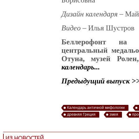
Дизайн календаря
– Май
Видео
– Илья Шустров
Беллерофонт на 
центральный медальо
Отуна, музей Ролен,
календарь...
Предыдущий выпуск >
Календарь античной мифологии
древняя Греция
змея
про
ИЗ НОВОСТЕЙ