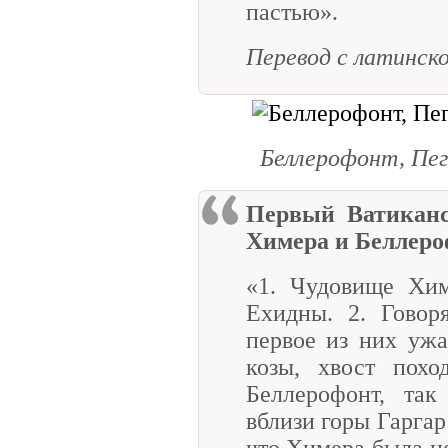
пастью».
Перевод с латинско
Беллерофонт, Пега
Первый Ватиканс
Химера и Беллеро
«1. Чудовище Хи
Ехидны. 2. Говоря
первое из них ужа
козы, хвост похо
Беллерофонт, та
вблизи горы Гаргар
что Химера была не