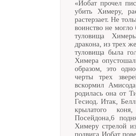
«Иобат прочел пи
убить Химеру, ра
растерзает. Не тол
воинство не могло 
туловища Химер
дракона, из трех ж
туловища была го
Химера опустошал
образом, это одн
черты трех звере
вскормил Амисода
родилась она от Т
Гесиод. Итак, Белл
крылатого коня
Посейдона,6 подн
Химеру стрелой из
подвига Иобат пове