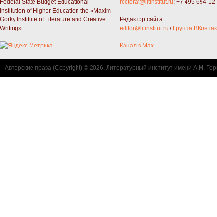
Federal State Budget Educational
rectorat@litinstitut.ru
; +7 495 694-12
Institution of Higher Education the «Maxim
Gorky Institute of Literature and Creative
Редактор сайта:
Writing»
editor@litinstitut.ru
/
Группа ВКонтак
Канал в Max
Авторские права (Copyright) © 2026, Литературный институт имени А.М. Гор