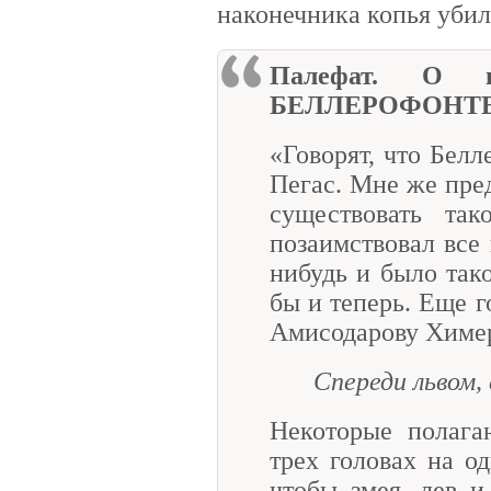
наконечника копья убил
Палефат. О н
БЕЛЛЕРОФОНТЕ
«Говорят, что Бел
Пегас. Мне же пред
существовать та
позаимствовал все 
нибудь и было так
бы и теперь. Еще г
Амисодарову Химер
Спереди львом, 
Некоторые полага
трех головах на о
чтобы змея, лев и