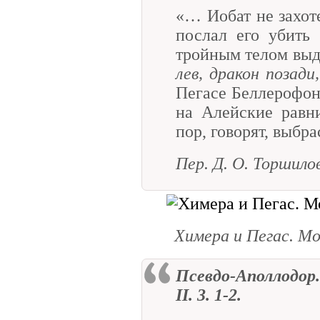
«… Иобат не захоте
послал его убить 
тройным телом выд
лев, дракон позади
Пегасе Беллерофонт
на Алейские равн
пор, говорят, выбр
Пер. Д. О. Торшило
Химера и Пегас. Моз
Псевдо-Аполлодор
II
. 3. 1-2.