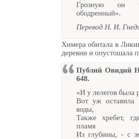
Грозную он по
ободренный».
Перевод Н. И. Гнед
Химера обитала в Ликии
деревни и опустошала п
Публий Овидий Н
648.
«И у лелегов была 
Вот уж оставила 
воды,
Также хребет, гд
пламя
Из глубины, - с 