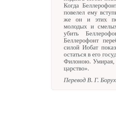
Когда Беллерофон
повелел ему вступ
же он и этих пе
молодых и смелы
убить Беллероф
Беллерофонт пере
силой Иобат пока
остаться в его госу
Филоною. Умирая, 
царство».
Перевод В. Г. Бору