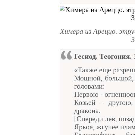
Химера из Ареццо. этру
3
Гесиод. Теогония. 
«Также еще разреш
Мощной, большой,
головами:
Первою - огненноок
Козьей - другою,
дракона.
[Спереди лев, позад
Яркое, жгучее пламя
Беллерофонт б