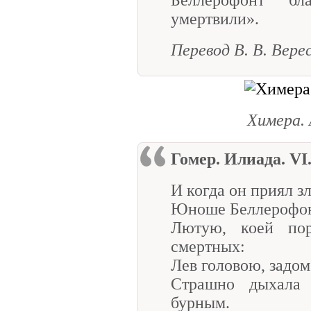
умертвили».
Перевод В. В. Вере
Химера.
Гомер. Илиада.
VI.
И когда он приял з
Юноше Беллерофон
Лютую, коей по
смертных:
Лев головою, задом
Страшно дыхала
бурным.