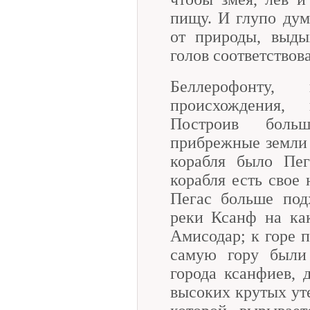
пищу. И глупо дум
от природы, выды
голов соответствов
Беллерофонту, 
происхождения,
Построив боль
прибрежные земли 
корабля было Пег
корабля есть свое 
Пегас больше под
реки Ксанф на ка
Амисодар; к горе 
самую гору были 
города ксанфиев, 
высоких крутых уте