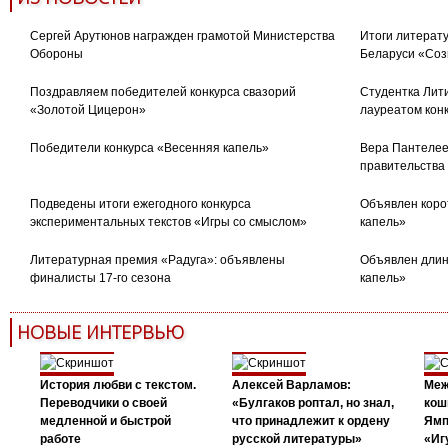
Сергей Арутюнов награжден грамотой Министерства
Итоги литерату
Обороны
Беларуси «Соз
Поздравляем победителей конкурса свазорий
Студентка Лити
«Золотой Цицерон»
лауреатом кон
Победители конкурса «Весенняя капель»
Вера Пантелее
правительства
Подведены итоги ежегодного конкурса
Объявлен коро
экспериментальных текстов «Игры со смыслом»
капель»
Литературная премия «Радуга»: объявлены
Объявлен длин
финалисты 17-го сезона
капель»
НОВЫЕ ИНТЕРВЬЮ
История любви с текстом.
Алексей Варламов:
Меж
Переводчики о своей
«Булгаков роптал, но знал,
кош
медленной и быстрой
что принадлежит к ордену
Ямп
работе
русской литературы»
«Иг