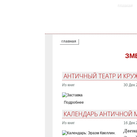
главная
ВЫ ЗДЕСЬ
главная
ЗМ
АНТИЧНЫЙ ТЕАТР И КРУ
Из книг
30 Дек 
Подробнее
КАЛЕНДАРЬ АНТИЧНОЙ М
Из книг
16 Дек 
Двена