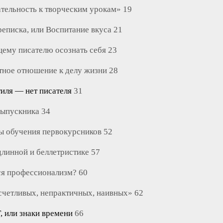
ательность к творческим урокам» 19
реписка, или Воспитание вкуса 21
щему писателю осознать себя 23
тное отношение к делу жизни 28
стиля — нет писателя
31
 выпускника 34
ы обучения первокурсников 52
длинной и беллетристике 57
тся профессионализм? 60
счетливых, непрактичных, наивных» 62
 или знаки времени
66