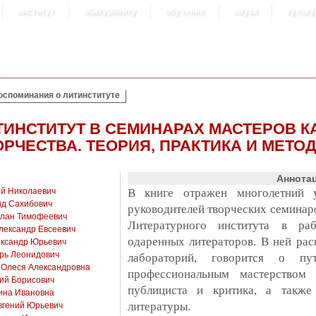
институт
абитуриенту
обучение
наука
культу
оспоминания о литинституте
ТИНСТИТУТ В СЕМИНАРАХ МАСТЕРОВ 
ОРЧЕСТВА. ТЕОРИЯ, ПРАКТИКА И МЕТ
Аннота
ей Николаевич
В книге отражен многолетний 
ид Сахибович
руководителей творческих семинаро
слан Тимофеевич
Литературного института в ра
лександр Евсеевич
одаренных литераторов. В ней ра
ександр Юрьевич
орь Леонидович
лабораторий, говорится о пу
 Олеся Александровна
профессиональным мастерством п
ний Борисович
публициста и критика, а также
ина Ивановна
литературы.
вгений Юрьевич