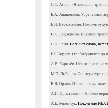
С.С. Агаев. «Я завышаю требов
Б.А. Анашенков. Утраченная пе
Е.Я. Веселовская. Помочь буду
Н.С. Евдокимов. Внушать трепе
С.Н. Есин.
Если нет слова, нет 
Р.Т. Киреев. От абитуриента до
A.В. Королёв. Некоторые прием
М.П. Лобанов. О литературе по
B.В. Орлов. Из чего складывае
А.И. Приставкин. «Люблю нера
А.Е. Рекемчук.
Поколение NEXT,