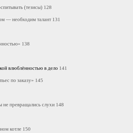
спитывать (тезисы) 128
том — необходим талант 131
ичностью» 138
кой влюблённостью в дело
141
 пьес по заказу» 145
ы не превращались слухи 148
дном котле 150