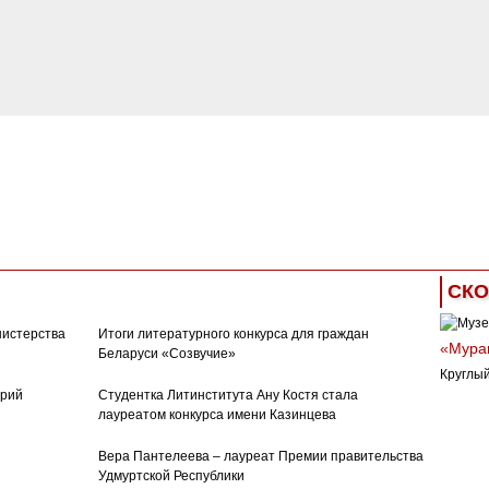
СКО
нистерства
Итоги литературного конкурса для граждан
«Муран
Беларуси «Созвучие»
Круглый
орий
Студентка Литинститута Ану Костя стала
лауреатом конкурса имени Казинцева
Вера Пантелеева – лауреат Премии правительства
Удмуртской Республики