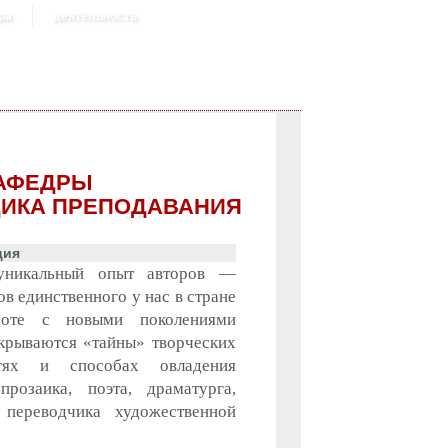
ра
деятельность
КАФЕДРЫ
ОДИКА ПРЕПОДАВАНИЯ
ция
уникальный опыт авторов —
в единственного у нас в стране
боте с новыми поколениями
скрываются «тайны» творческих
тях и способах овладения
розаика, поэта, драматурга,
 переводчика художественной