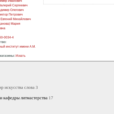
димир Иванович
Валерий Сергеевич
адимир Олегович
иктор Петрович
 Евгений Михайлович
данова) Мария
вна
60-0034-4
тво:
ый институт имени А.М.
магазины:
Искать
р искусства слова 3
ки кафедры литмастерства
17