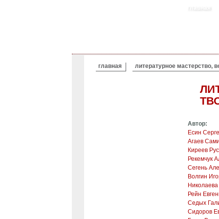
главная
ВЫ ЗДЕСЬ
главная
литературное мастерство, в
ЛИ
ТВ
Автор:
Есин Серг
Агаев Сам
Киреев Ру
Рекемчук А
Сегень Ал
Волгин Иг
Николаева
Рейн Евге
Седых Гал
Сидоров Е