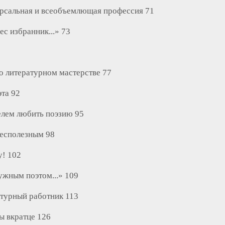
ерсальная и всеобъемлющая профессия 71
ес избранник...» 73
о литературном мастерстве 77
эта 92
телем любить поэзию 95
бесполезным 98
у! 102
нужным поэтом...» 109
атурный работник 113
ы вкратце 126