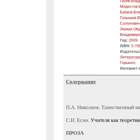
Гусев Вла
Модестов 
Бабков Вл
Голышев В
Солонович
Зоркая (Ж
Владимиро
Год:
2009
ISBN:
5-70
Издательс
Литературн
Горького
Интернет-
Содержание
П.А. Николаев. Таинственный ми
С.Н. Есин.
Учителя как теорети
ПРОЗА