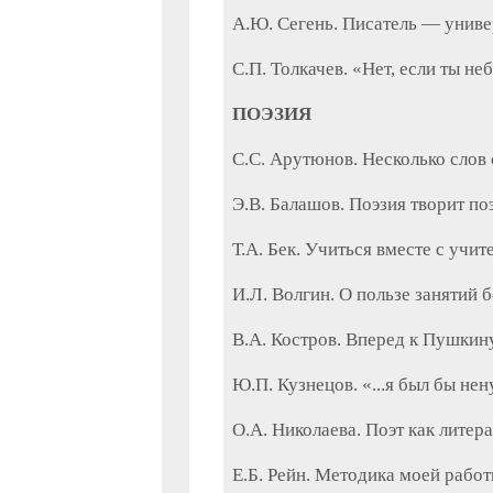
A.Ю. Сегень. Писатель — унив
C.П. Толкачев. «Нет, если ты неб
ПОЭЗИЯ
С.С. Арутюнов. Несколько слов 
Э.В. Балашов. Поэзия творит по
Т.А. Бек. Учиться вместе с учи
И.Л. Волгин. О пользе занятий 
B.А. Костров. Вперед к Пушкин
Ю.П. Кузнецов. «...я был бы не
О.А. Николаева. Поэт как литер
Е.Б. Рейн. Методика моей работ