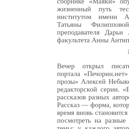
сборнике «Маяки» опу
жизненный путь тес
институтом имени А.
Татьяны Филиппово
преподавателя Дарьи 
факультета Анны Антип
Вечер открыл писате
портала «Печорин.нет»
прозы» Алексей Небыко
редакторской серии. 
рассказов разных авто
Рассказ — форма, кото
время вновь становится
посмотреть на разные
темы: у каждого авто