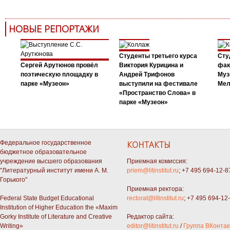
НОВЫЕ РЕПОРТАЖИ
Студенты третьего курса
Сту
Сергей Арутюнов провёл
Виктория Курицина и
фак
поэтическую площадку в
Андрей Трифонов
Муз
парке «Музеон»
выступили на фестивале
Мел
«Пространство Слова» в
парке «Музеон»
Федеральное государственное
КОНТАКТЫ
бюджетное образовательное
учреждение высшего образования
Приемная комиссия:
"Литературный институт имени А. М.
priem@litinstitut.ru
; +7 495 694-12-8
Горького"
Приемная ректора:
Federal State Budget Educational
rectorat@litinstitut.ru
; +7 495 694-12
Institution of Higher Education the «Maxim
Gorky Institute of Literature and Creative
Редактор сайта:
Writing»
editor@litinstitut.ru
/
Группа ВКонтак