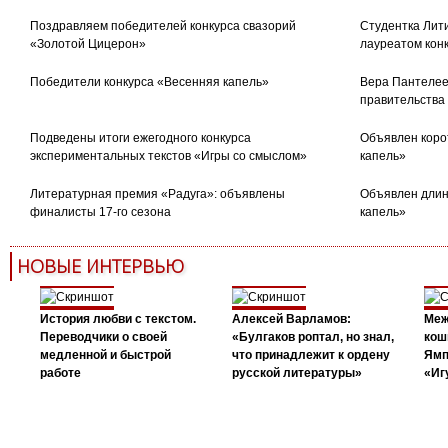
Поздравляем победителей конкурса свазорий
Студентка Лити
«Золотой Цицерон»
лауреатом кон
Победители конкурса «Весенняя капель»
Вера Пантелее
правительства
Подведены итоги ежегодного конкурса
Объявлен коро
экспериментальных текстов «Игры со смыслом»
капель»
Литературная премия «Радуга»: объявлены
Объявлен длин
финалисты 17-го сезона
капель»
НОВЫЕ ИНТЕРВЬЮ
История любви с текстом.
Алексей Варламов:
Меж
Переводчики о своей
«Булгаков роптал, но знал,
кош
медленной и быстрой
что принадлежит к ордену
Ямп
работе
русской литературы»
«Иг