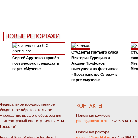
НОВЫЕ РЕПОРТАЖИ
Студенты третьего курса
Сту
Сергей Арутюнов провёл
Виктория Курицина и
фак
поэтическую площадку в
Андрей Трифонов
Муз
парке «Музеон»
выступили на фестивале
Мел
«Пространство Слова» в
парке «Музеон»
Федеральное государственное
КОНТАКТЫ
бюджетное образовательное
учреждение высшего образования
Приемная комиссия:
"Литературный институт имени А. М.
priem@litinstitut.ru
; +7 495 694-12-8
Горького"
Приемная ректора:
Federal State Budget Educational
rectorat@litinstitut.ru
; +7 495 694-12