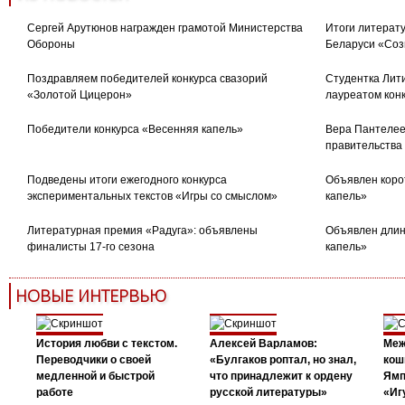
Сергей Арутюнов награжден грамотой Министерства
Итоги литерату
Обороны
Беларуси «Соз
Поздравляем победителей конкурса свазорий
Студентка Лити
«Золотой Цицерон»
лауреатом кон
Победители конкурса «Весенняя капель»
Вера Пантелее
правительства
Подведены итоги ежегодного конкурса
Объявлен коро
экспериментальных текстов «Игры со смыслом»
капель»
Литературная премия «Радуга»: объявлены
Объявлен длин
финалисты 17-го сезона
капель»
НОВЫЕ ИНТЕРВЬЮ
История любви с текстом.
Алексей Варламов:
Меж
Переводчики о своей
«Булгаков роптал, но знал,
кош
медленной и быстрой
что принадлежит к ордену
Ямп
работе
русской литературы»
«Иг