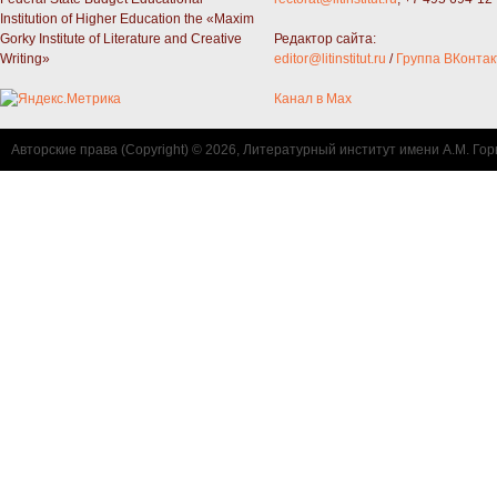
Institution of Higher Education the «Maxim
Gorky Institute of Literature and Creative
Редактор сайта:
Writing»
editor@litinstitut.ru
/
Группа ВКонтак
Канал в Max
Авторские права (Copyright) © 2026, Литературный институт имени А.М. Гор