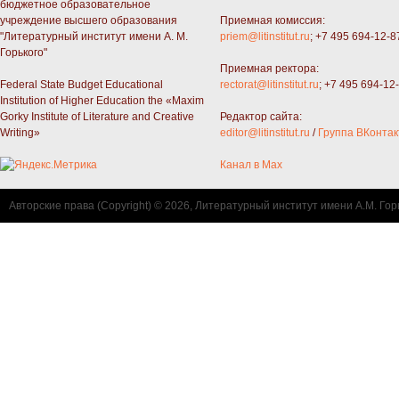
бюджетное образовательное
учреждение высшего образования
Приемная комиссия:
"Литературный институт имени А. М.
priem@litinstitut.ru
; +7 495 694-12-8
Горького"
Приемная ректора:
Federal State Budget Educational
rectorat@litinstitut.ru
; +7 495 694-12
Institution of Higher Education the «Maxim
Gorky Institute of Literature and Creative
Редактор сайта:
Writing»
editor@litinstitut.ru
/
Группа ВКонтак
Канал в Max
Авторские права (Copyright) © 2026, Литературный институт имени А.М. Гор