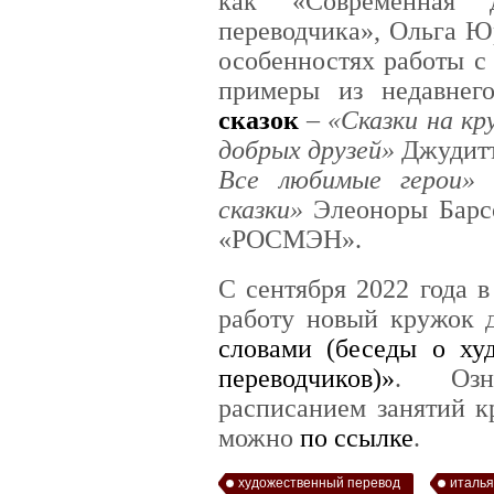
как «Современная д
переводчика», Ольга Ю
особенностях работы с
примеры из недавне
сказок
–
«Сказки на кр
добрых друзей»
Джудитт
Все любимые герои»
сказки»
Элеоноры Барсо
«РОСМЭН».
C сентября 2022 года 
работу новый кружок 
словами (беседы о ху
переводчиков)»
. Озн
расписанием занятий к
можно
по ссылке
.
художественный перевод
италья