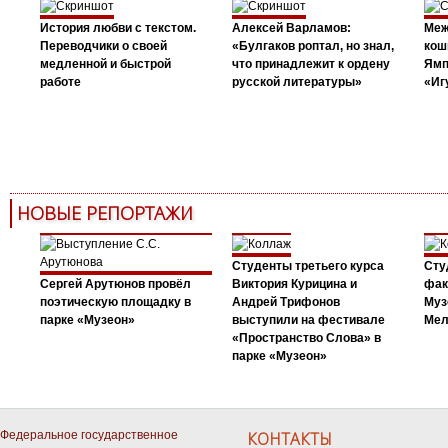
История любви с текстом.
Алексей Варламов:
Меж
Переводчики о своей
«Булгаков роптал, но знал,
кош
медленной и быстрой
что принадлежит к ордену
Ямп
работе
русской литературы»
«Иг
НОВЫЕ РЕПОРТАЖИ
Студенты третьего курса
Сту
Сергей Арутюнов провёл
Виктория Курицина и
фак
поэтическую площадку в
Андрей Трифонов
Муз
парке «Музеон»
выступили на фестивале
Мел
«Пространство Слова» в
парке «Музеон»
Федеральное государственное
КОНТАКТЫ