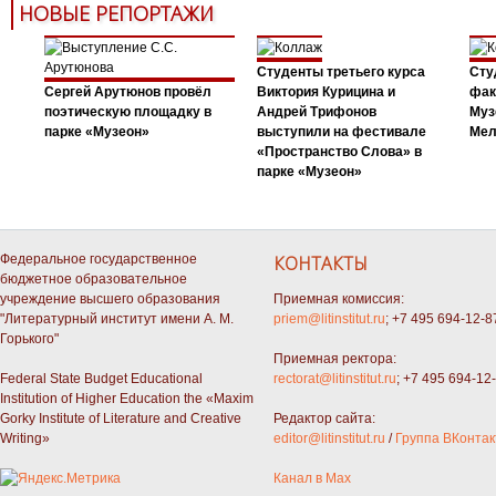
НОВЫЕ РЕПОРТАЖИ
Студенты третьего курса
Сту
Сергей Арутюнов провёл
Виктория Курицина и
фак
поэтическую площадку в
Андрей Трифонов
Муз
парке «Музеон»
выступили на фестивале
Мел
«Пространство Слова» в
парке «Музеон»
Федеральное государственное
КОНТАКТЫ
бюджетное образовательное
учреждение высшего образования
Приемная комиссия:
"Литературный институт имени А. М.
priem@litinstitut.ru
; +7 495 694-12-8
Горького"
Приемная ректора:
Federal State Budget Educational
rectorat@litinstitut.ru
; +7 495 694-12
Institution of Higher Education the «Maxim
Gorky Institute of Literature and Creative
Редактор сайта:
Writing»
editor@litinstitut.ru
/
Группа ВКонтак
Канал в Max