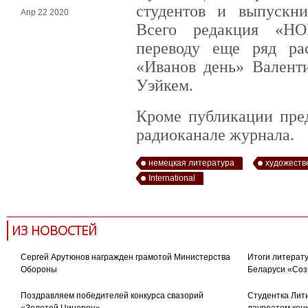
студентов и выпускни
Апр 22 2020
Всего редакция «Н
переводу еще ряд рас
«Иванов день» Вален
Уэйкем.
Кроме публикации пред
радиоканале журнала.
немецкая литература
художеств
International
ИЗ НОВОСТЕЙ
Сергей Арутюнов награжден грамотой Министерства
Итоги литерату
Обороны
Беларуси «Соз
Поздравляем победителей конкурса свазорий
Студентка Лити