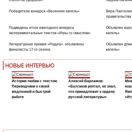
«Золотой Цицерон»
лауреатом кон
Победители конкурса «Весенняя капель»
Вера Пантелее
правительства
Подведены итоги ежегодного конкурса
Объявлен коро
экспериментальных текстов «Игры со смыслом»
капель»
Литературная премия «Радуга»: объявлены
Объявлен длин
финалисты 17-го сезона
капель»
НОВЫЕ ИНТЕРВЬЮ
История любви с текстом.
Алексей Варламов:
Меж
Переводчики о своей
«Булгаков роптал, но знал,
кош
медленной и быстрой
что принадлежит к ордену
Ямп
работе
русской литературы»
«Иг