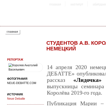
главная
институт
абитурие
ВЫ ЗДЕСЬ
главная
СТУДЕНТОВ А.В. КОР
НЕМЕЦКИЙ
РЕПОРТАЖ
14 апреля 2020 неме
ДЕБАТТЕ» опубликовал
рассказ
«Лидочка»
М
ФОТОГРАФИЯ
NEUE-DEBATTE.COM
выпускницы семинара
Королёва 2019-го года.
ИСТОЧНИК
Neue Debatte
Публикация Марии – 