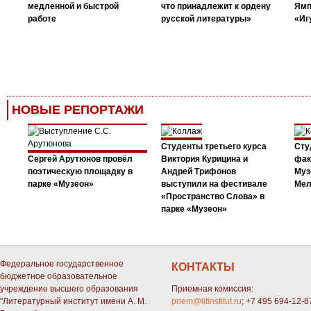
медленной и быстрой
что принадлежит к ордену
Ямп
работе
русской литературы»
«Иг
НОВЫЕ РЕПОРТАЖИ
Студенты третьего курса
Сту
Сергей Арутюнов провёл
Виктория Курицина и
фак
поэтическую площадку в
Андрей Трифонов
Муз
парке «Музеон»
выступили на фестивале
Мел
«Пространство Слова» в
парке «Музеон»
Федеральное государственное
КОНТАКТЫ
бюджетное образовательное
учреждение высшего образования
Приемная комиссия:
"Литературный институт имени А. М.
priem@litinstitut.ru
; +7 495 694-12-8