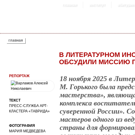
главная
институт
абитурие
ВЫ ЗДЕСЬ
главная
В ЛИТЕРАТУРНОМ ИНС
ОБСУДИЛИ МИССИЮ П
РЕПОРТАЖ
18 ноября 2025 в Лит
М. Горького была пред
мастерства», являющ
ТЕКСТ
комплекса воспитател
ПРЕСС-СЛУЖБА АРТ-
суверенной России». С
КЛАСТЕРА «ТАВРИДА»
мастеров одного из ве
ФОТОГРАФИЯ
страны для формирован
МАРИЯ МЕДВЕДЕВА