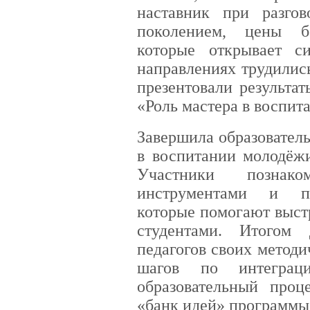
наставник при разго
поколением, цены б
которые открывает с
направлениях трудилис
презентовали результа
«Роль мастера в воспит
Завершила образовател
в воспитании молодёжи
Участники познак
инструментами и пс
которые помогают выст
студентами. Итогом
педагогов своих метод
шагов по интеграц
образовательный проц
«банк идей» программы