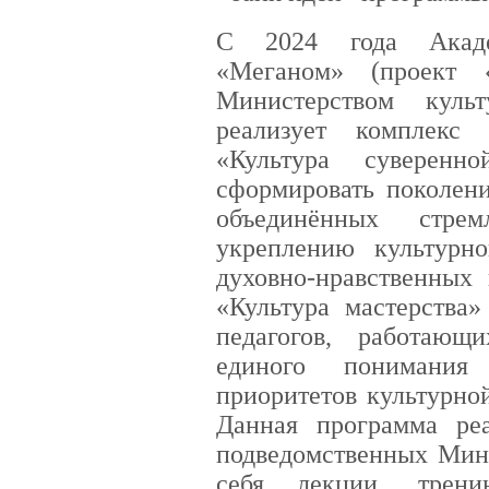
С 2024 года Акаде
«Меганом» (проект 
Министерством куль
реализует комплекс 
«Культура суверен
сформировать поколени
объединённых стр
укреплению культурн
духовно-нравственных
«Культура мастерства
педагогов, работающ
единого понимания 
приоритетов культурно
Данная программа реа
подведомственных Минк
себя лекции, трени