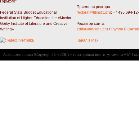
Горького"
Приемная ректора:
Federal State Budget Educational
rectorat@litinstitut.ru
; +7 495 694-12
Institution of Higher Education the «Maxim
Gorky Institute of Literature and Creative
Редактор сайта:
Writing»
editor@litinstitut.ru
/
Группа ВКонтак
Канал в Max
Авторские права (Copyright) © 2026, Литературный институт имени А.М. Гор