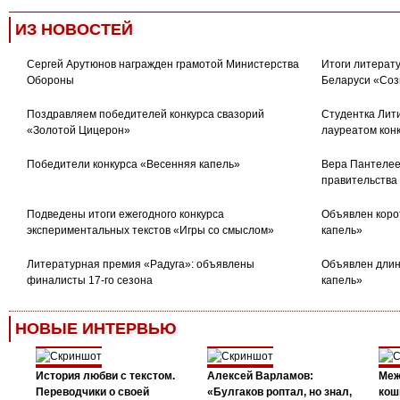
ИЗ НОВОСТЕЙ
Сергей Арутюнов награжден грамотой Министерства
Итоги литерату
Обороны
Беларуси «Соз
Поздравляем победителей конкурса свазорий
Студентка Лити
«Золотой Цицерон»
лауреатом кон
Победители конкурса «Весенняя капель»
Вера Пантелее
правительства
Подведены итоги ежегодного конкурса
Объявлен коро
экспериментальных текстов «Игры со смыслом»
капель»
Литературная премия «Радуга»: объявлены
Объявлен длин
финалисты 17-го сезона
капель»
НОВЫЕ ИНТЕРВЬЮ
История любви с текстом.
Алексей Варламов:
Меж
Переводчики о своей
«Булгаков роптал, но знал,
кош