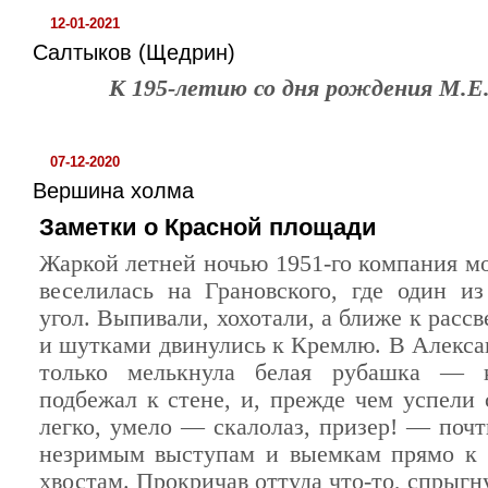
12-01-2021
Салтыков (Щедрин)
К 195-летию со дня рождения М.Е
07-12-2020
Вершина холма
Заметки о Красной площади
Жаркой летней ночью 1951-го компания м
веселилась на Грановского, где один и
угол. Выпивали, хохотали, а ближе к рассв
и шутками двинулись к Кремлю. В Алекс
только мелькнула белая рубашка — к
подбежал к стене, и, прежде чем успели 
легко, умело — скалолаз, призер! — почт
незримым выступам и выемкам прямо к 
хвостам. Прокричав оттуда что-то, спрыгн