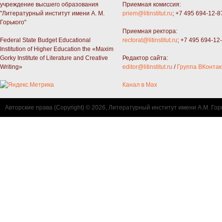
учреждение высшего образования
Приемная комиссия:
"Литературный институт имени А. М.
priem@litinstitut.ru
; +7 495 694-12-8
Горького"
Приемная ректора:
Federal State Budget Educational
rectorat@litinstitut.ru
; +7 495 694-12
Institution of Higher Education the «Maxim
Gorky Institute of Literature and Creative
Редактор сайта:
Writing»
editor@litinstitut.ru
/
Группа ВКонтак
Канал в Max
Авторские права (Copyright) © 2026, Литературный институт имени А.М. Гор