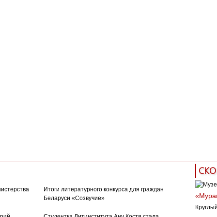
СКО
нистерства
Итоги литературного конкурса для граждан
«Муран
Беларуси «Созвучие»
Круглый
орий
Студентка Литинститута Ану Костя стала