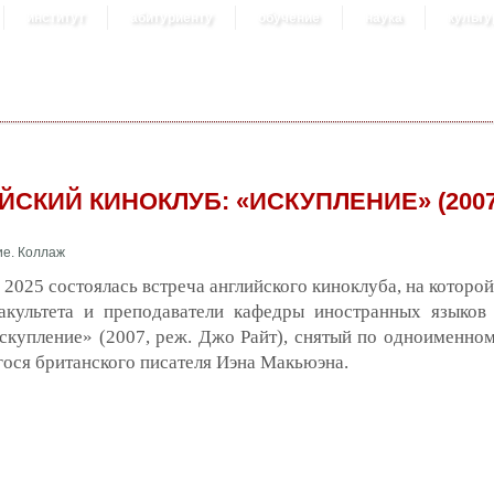
институт
абитуриенту
обучение
наука
культу
ЙСКИЙ КИНОКЛУБ: «ИСКУПЛЕНИЕ» (2007
 2025 состоялась встреча английского киноклуба, на которо
акультета и преподаватели кафедры иностранных языков
скупление» (2007, реж. Джо Райт), снятый по одноименно
ося британского писателя Иэна Макьюэна.
английский язык
кружок
кино
студенты
ция