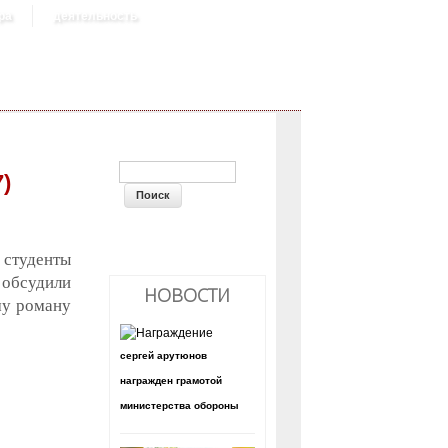
ра
деятельность
ФОРМА ПОИСКА
)
й студенты
 обсудили
НОВОСТИ
му роману
сергей арутюнов
награжден грамотой
министерства обороны