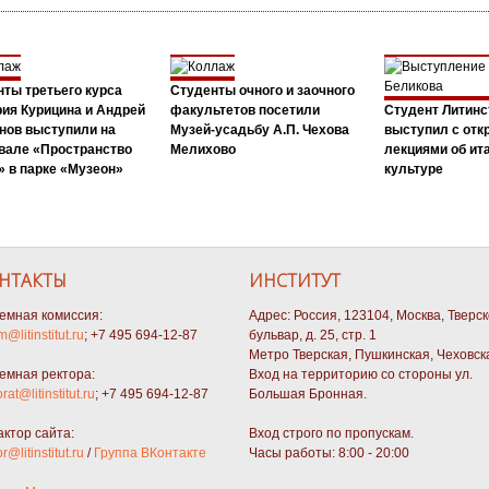
ты третьего курса
Студенты очного и заочного
ия Курицина и Андрей
факультетов посетили
Студент Литинс
нов выступили на
Музей-усадьбу А.П. Чехова
выступил с от
вале «Пространство
Мелихово
лекциями об ит
 в парке «Музеон»
культуре
НТАКТЫ
ИНСТИТУТ
емная комиссия:
Адрес: Россия, 123104, Москва, Тверс
m@litinstitut.ru
; +7 495 694-12-87
бульвар, д. 25, стр. 1
Метро Тверская, Пушкинская, Чеховск
емная ректора:
Вход на территорию со стороны ул.
orat@litinstitut.ru
; +7 495 694-12-87
Большая Бронная.
актор сайта:
Вход строго по пропускам.
or@litinstitut.ru
/
Группа ВКонтакте
Часы работы: 8:00 - 20:00