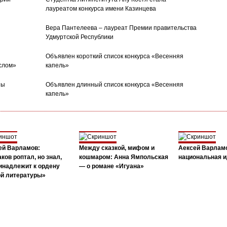
лауреатом конкурса имени Казинцева
Вера Пантелеева – лауреат Премии правительства
Удмуртской Республики
Объявлен короткий список конкурса «Весенняя
слом»
капель»
ны
Объявлен длинный список конкурса «Весенняя
капель»
ей Варламов:
Между сказкой, мифом и
Аексей Варлам
ков роптал, но знал,
кошмаром: Анна Ямпольская
национальная и
инадлежит к ордену
— о романе «Игуана»
ой литературы»