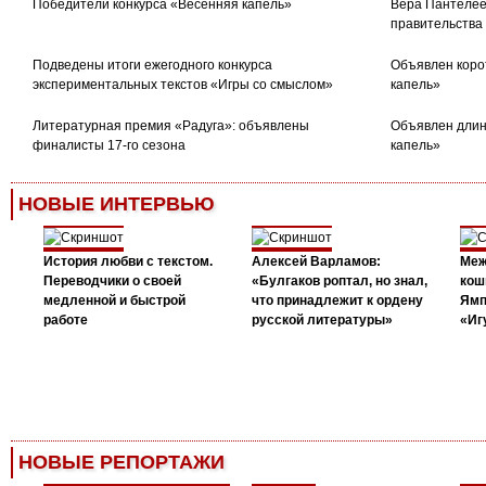
Победители конкурса «Весенняя капель»
Вера Пантелее
правительства
Подведены итоги ежегодного конкурса
Объявлен коро
экспериментальных текстов «Игры со смыслом»
капель»
Литературная премия «Радуга»: объявлены
Объявлен длин
финалисты 17-го сезона
капель»
НОВЫЕ ИНТЕРВЬЮ
История любви с текстом.
Алексей Варламов:
Меж
Переводчики о своей
«Булгаков роптал, но знал,
кош
медленной и быстрой
что принадлежит к ордену
Ямп
работе
русской литературы»
«Иг
НОВЫЕ РЕПОРТАЖИ