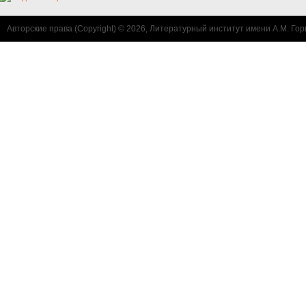
Авторские права (Copyright) © 2026, Литературный институт имени А.М. Гор