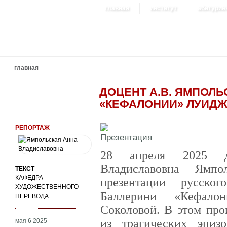
главная
институт
абитурие
ВЫ ЗДЕСЬ
главная
ДОЦЕНТ А.В. ЯМПОЛЬ
«КЕФАЛОНИИ» ЛУИДЖ
РЕПОРТАЖ
28 апреля 2025 д
Владиславовна Ямпо
ТЕКСТ
КАФЕДРА
презентации русско
ХУДОЖЕСТВЕННОГО
Баллерини «Кефалон
ПЕРЕВОДА
Соколовой. В этом про
из трагических эпиз
мая 6 2025