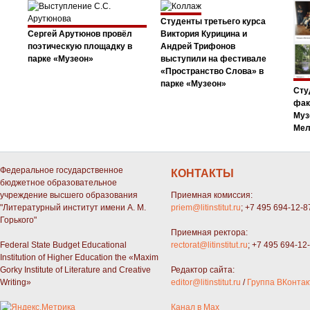
Студенты третьего курса
Сергей Арутюнов провёл
Виктория Курицина и
поэтическую площадку в
Андрей Трифонов
парке «Музеон»
выступили на фестивале
«Пространство Слова» в
парке «Музеон»
Сту
фак
Муз
Мел
Федеральное государственное
КОНТАКТЫ
бюджетное образовательное
учреждение высшего образования
Приемная комиссия:
"Литературный институт имени А. М.
priem@litinstitut.ru
; +7 495 694-12-8
Горького"
Приемная ректора:
Federal State Budget Educational
rectorat@litinstitut.ru
; +7 495 694-12
Institution of Higher Education the «Maxim
Gorky Institute of Literature and Creative
Редактор сайта:
Writing»
editor@litinstitut.ru
/
Группа ВКонтак
Канал в Max