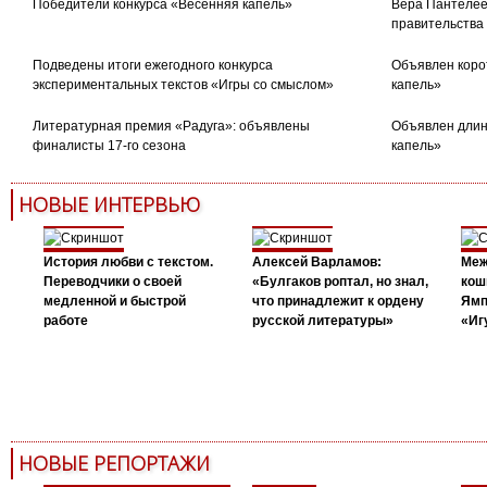
Победители конкурса «Весенняя капель»
Вера Пантелее
правительства
Подведены итоги ежегодного конкурса
Объявлен коро
экспериментальных текстов «Игры со смыслом»
капель»
Литературная премия «Радуга»: объявлены
Объявлен длин
финалисты 17-го сезона
капель»
НОВЫЕ ИНТЕРВЬЮ
История любви с текстом.
Алексей Варламов:
Меж
Переводчики о своей
«Булгаков роптал, но знал,
кош
медленной и быстрой
что принадлежит к ордену
Ямп
работе
русской литературы»
«Иг
НОВЫЕ РЕПОРТАЖИ