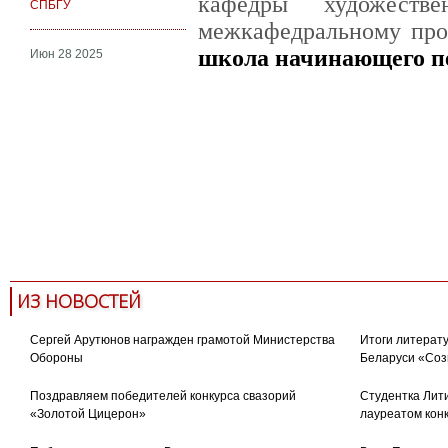
кафедры художеств
СПБГУ
межкафедральному пр
школа начинающего п
Июн 28 2025
художественный перевод
tolma4
ИЗ НОВОСТЕЙ
Сергей Арутюнов награжден грамотой Министерства
Итоги литерату
Обороны
Беларуси «Соз
Поздравляем победителей конкурса свазорий
Студентка Лити
«Золотой Цицерон»
лауреатом кон