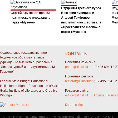
Студенты третьего курса
Сту
Сергей Арутюнов провёл
Виктория Курицина и
фак
поэтическую площадку в
Андрей Трифонов
Муз
парке «Музеон»
выступили на фестивале
Мел
«Пространство Слова» в
парке «Музеон»
Федеральное государственное
КОНТАКТЫ
бюджетное образовательное
учреждение высшего образования
Приемная комиссия:
"Литературный институт имени А. М.
priem@litinstitut.ru
; +7 495 694-12-8
Горького"
Приемная ректора:
Federal State Budget Educational
rectorat@litinstitut.ru
; +7 495 694-12
Institution of Higher Education the «Maxim
Gorky Institute of Literature and Creative
Редактор сайта:
Writing»
editor@litinstitut.ru
/
Группа ВКонтак
Канал в Max
Авторские права (Copyright) © 2026, Литературный институт имени А.М. Гор