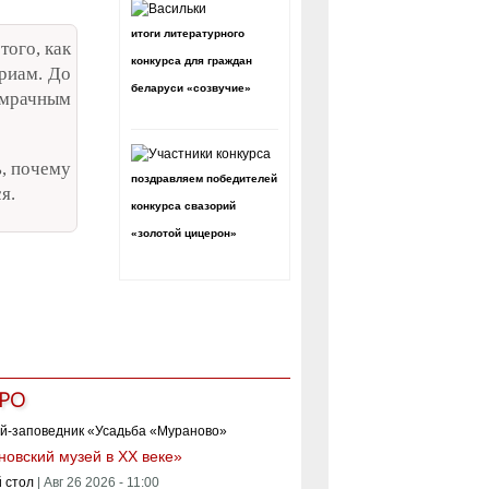
итоги литературного
того, как
конкурса для граждан
риам. До
беларуси «созвучие»
 мрачным
ь, почему
поздравляем победителей
я.
конкурса свазорий
«золотой цицерон»
РО
овский музей в XX веке»
 стол
|
Авг 26 2026 - 11:00