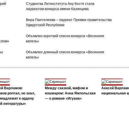
орий
Студентка Литинститута Ану Костя стала
лауреатом конкурса имени Казинцева
Вера Пантелеева – лауреат Премии правительства
Удмуртской Республики
Объявлен короткий список конкурса «Весенняя
слом»
капель»
ны
Объявлен длинный список конкурса «Весенняя
капель»
ей Варламов:
Между сказкой, мифом и
Аексей Варлам
ков роптал, но знал,
кошмаром: Анна Ямпольская
национальная и
инадлежит к ордену
— о романе «Игуана»
ой литературы»