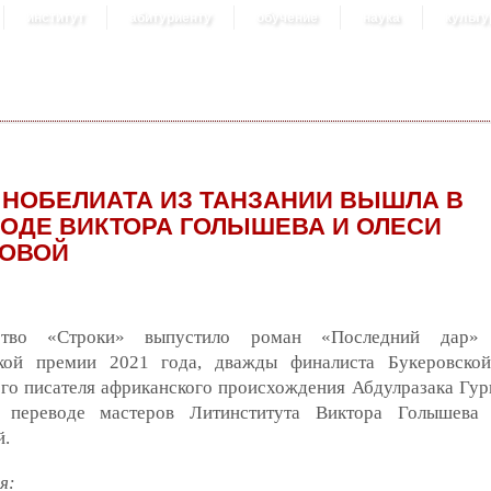
институт
абитуриенту
обучение
наука
культу
 НОБЕЛИАТА ИЗ ТАНЗАНИИ ВЫШЛА В
ОДЕ ВИКТОРА ГОЛЫШЕВА И ОЛЕСИ
НОВОЙ
ьство «Строки» выпустило роман «Последний дар» 
кой премии 2021 года, дважды финалиста Букеровской
го писателя африканского происхождения Абдулразака Гур
 переводе мастеров Литинститута Виктора Голышева
й.
я: