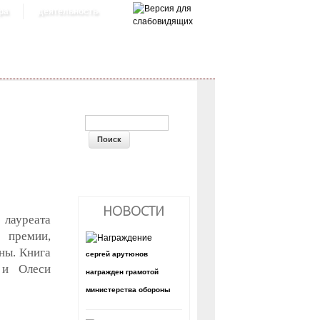
ра
деятельность
ФОРМА ПОИСКА
НОВОСТИ
лауреата
 премии,
ны. Книга
сергей арутюнов
 и Олеси
награжден грамотой
министерства обороны