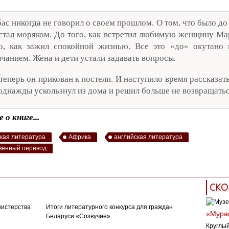
ас никогда не говорил о своем прошлом. О том, что было до 
стал моряком. До того, как встретил любимую женщину Ма
о, как зажил спокойной жизнью. Все это «до» окутано
чанием. Жена и дети устали задавать вопросы.
теперь он прикован к постели. И наступило время рассказат
однажды ускользнул из дома и решил больше не возвращатьс
 о книге...
кая литература
Африка
английская литература
венный перевод
СКО
нистерства
Итоги литературного конкурса для граждан
«Муран
Беларуси «Созвучие»
Круглый