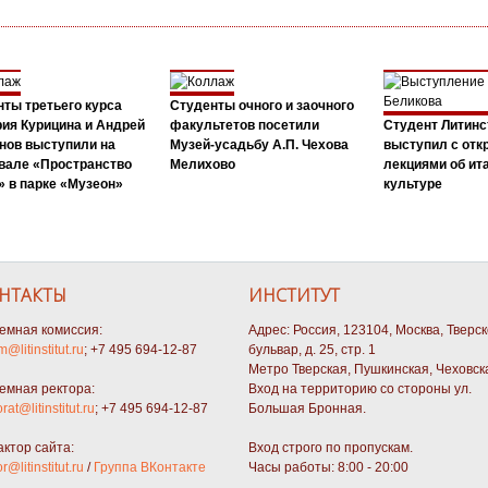
ты третьего курса
Студенты очного и заочного
ия Курицина и Андрей
факультетов посетили
Студент Литинс
нов выступили на
Музей-усадьбу А.П. Чехова
выступил с от
вале «Пространство
Мелихово
лекциями об ит
 в парке «Музеон»
культуре
НТАКТЫ
ИНСТИТУТ
емная комиссия:
Адрес: Россия, 123104, Москва, Тверс
m@litinstitut.ru
; +7 495 694-12-87
бульвар, д. 25, стр. 1
Метро Тверская, Пушкинская, Чеховск
емная ректора:
Вход на территорию со стороны ул.
orat@litinstitut.ru
; +7 495 694-12-87
Большая Бронная.
актор сайта:
Вход строго по пропускам.
or@litinstitut.ru
/
Группа ВКонтакте
Часы работы: 8:00 - 20:00