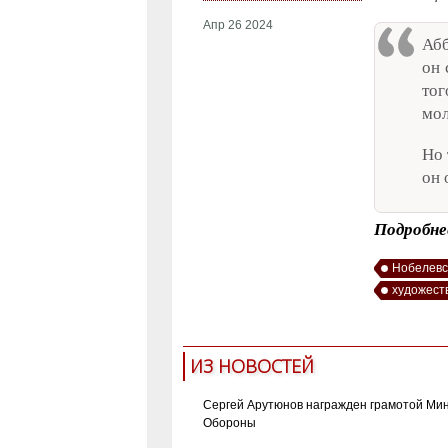
Апр 26 2024
Абб
он 
тог
мол
Но 
он 
Подробнее
Нобелевс
художест
ИЗ НОВОСТЕЙ
Сергей Арутюнов награжден грамотой Ми
Обороны