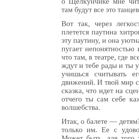
о Щелкунчике мне чит
там будут все это танцев
Вот так, через легкос
плетется паутина хитро
эту паутину, и она уют
пугает непонятностью 
что там, в театре, где в
ждут и тебе рады и ты 
учишься считывать е
движений. И твой мир с
сказка, что идет на сце
отчего ты сам себе ка
волшебства.
Итак, о балете — детям?
только им. Ее с удово
Может быть, для того 