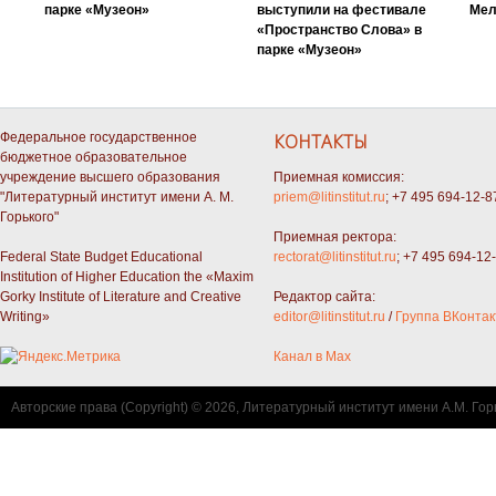
парке «Музеон»
выступили на фестивале
Мел
«Пространство Слова» в
парке «Музеон»
Федеральное государственное
КОНТАКТЫ
бюджетное образовательное
учреждение высшего образования
Приемная комиссия:
"Литературный институт имени А. М.
priem@litinstitut.ru
; +7 495 694-12-8
Горького"
Приемная ректора:
Federal State Budget Educational
rectorat@litinstitut.ru
; +7 495 694-12
Institution of Higher Education the «Maxim
Gorky Institute of Literature and Creative
Редактор сайта:
Writing»
editor@litinstitut.ru
/
Группа ВКонтак
Канал в Max
Авторские права (Copyright) © 2026, Литературный институт имени А.М. Гор