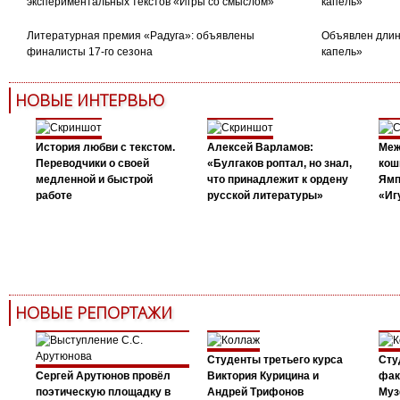
экспериментальных текстов «Игры со смыслом»
капель»
Литературная премия «Радуга»: объявлены
Объявлен длин
финалисты 17-го сезона
капель»
НОВЫЕ ИНТЕРВЬЮ
История любви с текстом.
Алексей Варламов:
Меж
Переводчики о своей
«Булгаков роптал, но знал,
кош
медленной и быстрой
что принадлежит к ордену
Ямп
работе
русской литературы»
«Иг
НОВЫЕ РЕПОРТАЖИ
Студенты третьего курса
Сту
Сергей Арутюнов провёл
Виктория Курицина и
фак
поэтическую площадку в
Андрей Трифонов
Муз