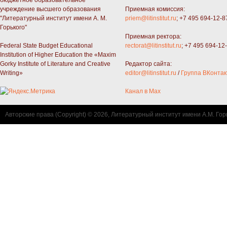
бюджетное образовательное
учреждение высшего образования
Приемная комиссия:
"Литературный институт имени А. М.
priem@litinstitut.ru
; +7 495 694-12-8
Горького"
Приемная ректора:
Federal State Budget Educational
rectorat@litinstitut.ru
; +7 495 694-12
Institution of Higher Education the «Maxim
Gorky Institute of Literature and Creative
Редактор сайта:
Writing»
editor@litinstitut.ru
/
Группа ВКонтак
Канал в Max
Авторские права (Copyright) © 2026, Литературный институт имени А.М. Гор