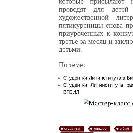
которые присылают 
проводят для детей
художественной лит
пятикурсницы снова пр
приуроченных к конкур
третье за месяц и заклю
детьми.
По теме:
Студентки Литинститута в Б
Студентки Литинститута р
ВГБИЛ
студенты
конкурс
вгбил