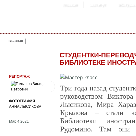
главная
институт
абитурие
ВЫ ЗДЕСЬ
главная
СТУДЕНТКИ-ПЕРЕВОД
БИБЛИОТЕКЕ ИНОСТР
РЕПОРТАЖ
Три года назад студент
руководством Виктор
ФОТОГРАФИЯ
Лысикова, Мира Хараз
АННА ЛЫСИКОВА
Крылова – стали во
Библиотеки иностра
Мар 4 2021
Рудомино. Там они 