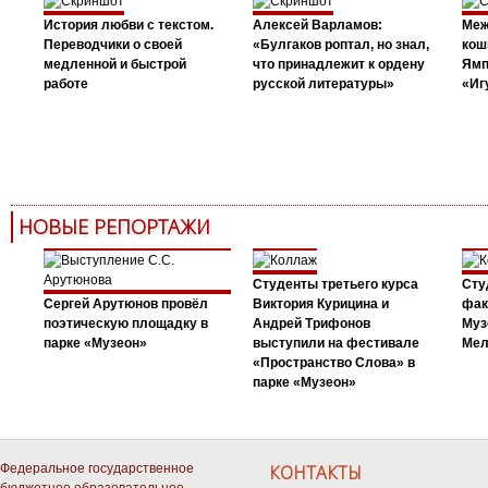
История любви с текстом.
Алексей Варламов:
Меж
Переводчики о своей
«Булгаков роптал, но знал,
кош
медленной и быстрой
что принадлежит к ордену
Ямп
работе
русской литературы»
«Иг
НОВЫЕ РЕПОРТАЖИ
Студенты третьего курса
Сту
Сергей Арутюнов провёл
Виктория Курицина и
фак
поэтическую площадку в
Андрей Трифонов
Муз
парке «Музеон»
выступили на фестивале
Мел
«Пространство Слова» в
парке «Музеон»
Федеральное государственное
КОНТАКТЫ