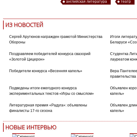
английская литература
театр
ИЗ НОВОСТЕЙ
Сергей Арутюнов награжден грамотой Министерства
Итоги литерату
Обороны
Беларуси «Соз
Поздравляем победителей конкурса свазорий
Студентка Лити
«Золотой Цицерон»
лауреатом кон
Победители конкурса «Весенняя капель»
Вера Пантелее
правительства
Подведены итоги ежегодного конкурса
Объявлен коро
экспериментальных текстов «Игры со смыслом»
капель»
Литературная премия «Радуга»: объявлены
Объявлен длин
финалисты 17-го сезона
капель»
НОВЫЕ ИНТЕРВЬЮ