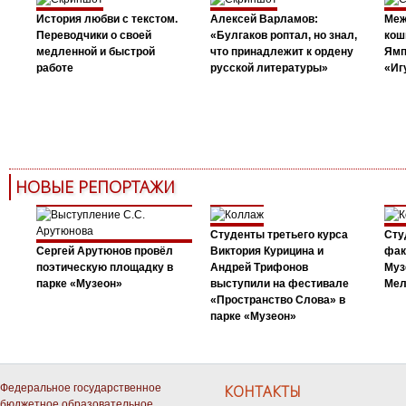
История любви с текстом.
Алексей Варламов:
Меж
Переводчики о своей
«Булгаков роптал, но знал,
кош
медленной и быстрой
что принадлежит к ордену
Ямп
работе
русской литературы»
«Иг
НОВЫЕ РЕПОРТАЖИ
Студенты третьего курса
Сту
Сергей Арутюнов провёл
Виктория Курицина и
фак
поэтическую площадку в
Андрей Трифонов
Муз
парке «Музеон»
выступили на фестивале
Мел
«Пространство Слова» в
парке «Музеон»
Федеральное государственное
КОНТАКТЫ
бюджетное образовательное