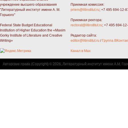
учреждение высшего образования
Приемная комиссия:
"Литературный институт имени А. М.
priem@litinstitut.ru
; +7 495 694-12-8
Горького"
Приемная ректора:
Federal State Budget Educational
rectorat@litinstitut.ru
; +7 495 694-12
Institution of Higher Education the «Maxim
Gorky Institute of Literature and Creative
Редактор сайта:
Writing»
editor@litinstitut.ru
/
Группа ВКонтак
Канал в Max
Авторские права (Copyright) © 2026, Литературный институт имени А.М. Гор