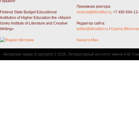
Горького"
Приемная ректора:
Federal State Budget Educational
rectorat@litinstitut.ru
; +7 495 694-12
Institution of Higher Education the «Maxim
Gorky Institute of Literature and Creative
Редактор сайта:
Writing»
editor@litinstitut.ru
/
Группа ВКонтак
Канал в Max
Авторские права (Copyright) © 2026, Литературный институт имени А.М. Гор