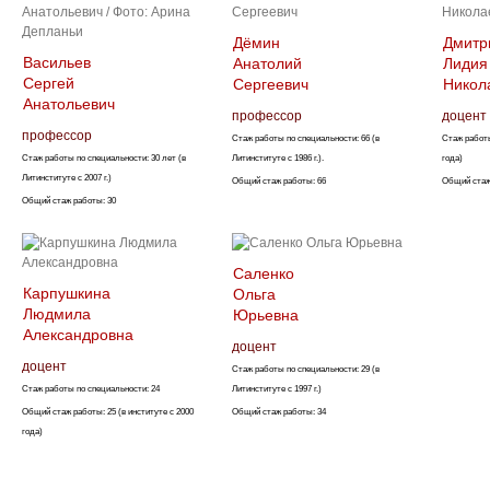
Дёмин
Дмитр
Васильев
Анатолий
Лидия
Сергей
Сергеевич
Никол
Анатольевич
профессор
доцент
профессор
Стаж работы по специальности:
66 (в
Стаж работ
Стаж работы по специальности:
30 лет (в
Литинституте с 1986 г.).
года)
Литинституте с 2007 г.)
Общий стаж работы:
66
Общий стаж
Общий стаж работы:
30
Саленко
Карпушкина
Ольга
Людмила
Юрьевна
Александровна
доцент
доцент
Стаж работы по специальности:
29 (в
Стаж работы по специальности:
24
Литинституте с 1997 г.)
Общий стаж работы:
25 (в институте с 2000
Общий стаж работы:
34
года)