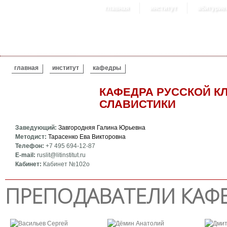
главная
институт
абитурие
ВЫ ЗДЕСЬ
главная
институт
кафедры
КАФЕДРА РУССКОЙ К
СЛАВИСТИКИ
Заведующий:
Завгородняя Галина Юрьевна
Методист:
Тарасенко Ева Викторовна
Телефон:
+7 495 694-12-87
E-mail:
ruslit@litinstitut.ru
Кабинет:
Кабинет №102о
ПРЕПОДАВАТЕЛИ КАФ