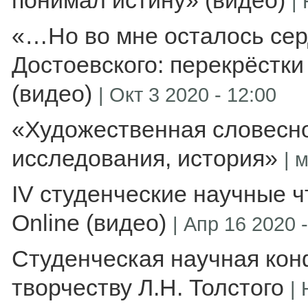
понимал истину» (видео)
|
«…Но во мне осталось се
Достоевского: перекрёстки
(видео)
|
Окт 3 2020 - 12:00
«Художественная словесно
исследования, история»
|
м
IV студенческие научные ч
Online (видео)
|
Апр 16 2020 -
Студенческая научная ко
творчеству Л.Н. Толстого
|