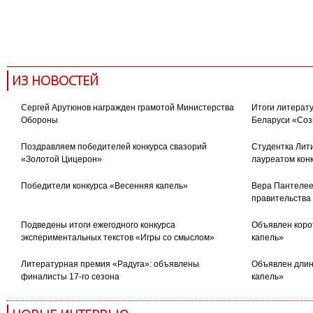
Якутия
якутская литература
International
ИЗ НОВОСТЕЙ
Сергей Арутюнов награжден грамотой Министерства
Итоги литерату
Обороны
Беларуси «Соз
Поздравляем победителей конкурса свазорий
Студентка Лити
«Золотой Цицерон»
лауреатом кон
Победители конкурса «Весенняя капель»
Вера Пантелее
правительства
Подведены итоги ежегодного конкурса
Объявлен коро
экспериментальных текстов «Игры со смыслом»
капель»
Литературная премия «Радуга»: объявлены
Объявлен длин
финалисты 17-го сезона
капель»