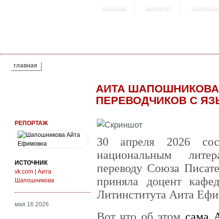
главная
институт
абитурие
ВЫ ЗДЕСЬ
главная
АИТА ШАПОШНИКОВА
ПЕРЕВОДЧИКОВ С Я
РЕПОРТАЖ
З0 апреля 2026 сос
национальным литер
ИСТОЧНИК
переводу Союза Писате
vk.com | Аита
приняла доцент кафед
Шапошникова
Литинститута Аита Еф
мая 16 2026
Вот что об этом
сама 