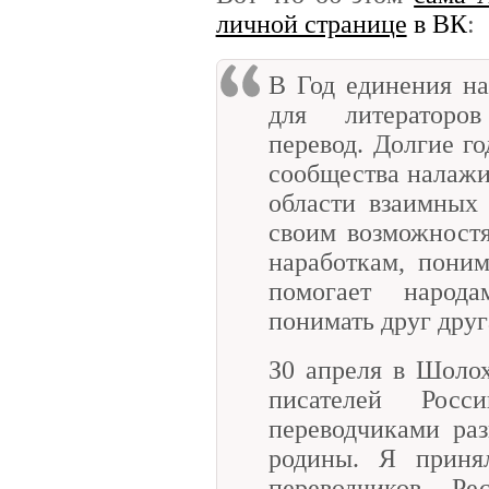
личной странице
в ВК
:
В Год единения на
для литераторо
перевод. Долгие г
сообщества налажи
области взаимных 
своим возможностя
наработкам, пони
помогает народ
понимать друг друг
З0 апреля в Шоло
писателей Росс
переводчиками ра
родины. Я приня
переводчиков Р