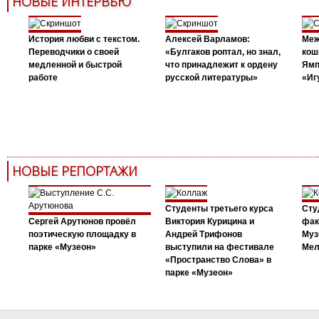
НОВЫЕ ИНТЕРВЬЮ
История любви с текстом.
Алексей Варламов:
Меж
Переводчики о своей
«Булгаков роптал, но знал,
кош
медленной и быстрой
что принадлежит к ордену
Ямп
работе
русской литературы»
«Иг
НОВЫЕ РЕПОРТАЖИ
Студенты третьего курса
Сту
Сергей Арутюнов провёл
Виктория Курицина и
фак
поэтическую площадку в
Андрей Трифонов
Муз
парке «Музеон»
выступили на фестивале
Мел
«Пространство Слова» в
парке «Музеон»