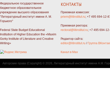
Федеральное государственное
КОНТАКТЫ
бюджетное образовательное
учреждение высшего образования
Приемная комиссия:
"Литературный институт имени А. М.
priem@litinstitut.ru
; +7 495 694-12-8
Горького"
Приемная ректора:
Federal State Budget Educational
rectorat@litinstitut.ru
; +7 495 694-12
Institution of Higher Education the «Maxim
Gorky Institute of Literature and Creative
Редактор сайта:
Writing»
editor@litinstitut.ru
/
Группа ВКонтак
Канал в Max
Авторские права (Copyright) © 2026, Литературный институт имени А.М. Гор