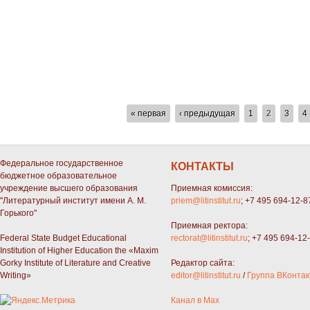
СТРАНИЦЫ
« первая
‹ предыдущая
1
2
3
4
Федеральное государственное
КОНТАКТЫ
бюджетное образовательное
учреждение высшего образования
Приемная комиссия:
"Литературный институт имени А. М.
priem@litinstitut.ru
; +7 495 694-12-8
Горького"
Приемная ректора:
Federal State Budget Educational
rectorat@litinstitut.ru
; +7 495 694-12
Institution of Higher Education the «Maxim
Gorky Institute of Literature and Creative
Редактор сайта:
Writing»
editor@litinstitut.ru
/
Группа ВКонтак
Канал в Max