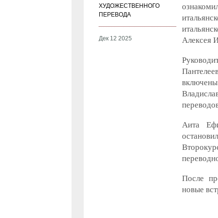
ознаком
ХУДОЖЕСТВЕННОГО
ПЕРЕВОДА
итальянс
итальянс
Дек 12 2025
Алексея И
Руководи
Пантелеев
включены
Владисла
переводов
Аита Ефи
останови
Второкур
переводно
После пр
новые вст
Иносказа