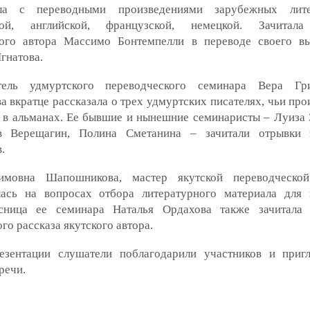
ила с переводными произведениями зарубежных лит
кой, английской, французской, немецкой. Зачитала
кого автора Массимо Бонтемпелли в переводе своего в
гнатова.
тель удмуртского переводческого семинара Вера Гри
а вкратце рассказала о трех удмуртских писателях, чьи пр
 в альманах. Ее бывшие и нынешние семинаристы – Луиза 
в Верещагин, Полина Сметанина – зачитали отрывки 
.
мовна Шапошникова, мастер якутской переводческой
лась на вопросах отбора литературного материала для 
сница ее семинара Наталья Ордахова также зачитала 
го рассказа якутского автора.
езентации слушатели поблагодарили участников и приг
речи.
ния
художественный перевод
студенты
презентация