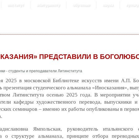
институт
абитуриенту
обучение
наука
культу
КАЗАНИЯ» ПРЕДСТАВИЛИ В БОГОЛЮБ
ря 2025 в московской Библиотеке искусств имени А.П. Б
ь презентация студенческого альманаха «Иносказания», вы
ством Литинститута осенью 2025 года. В мероприятии уч
атели кафедры художественного перевода, выпускники и
ских семинаров – именно их работы опубликованы в перво
.
диславовна Ямпольская, руководитель итальянского с
ла о структуре альманаха, принципе отбора переводных