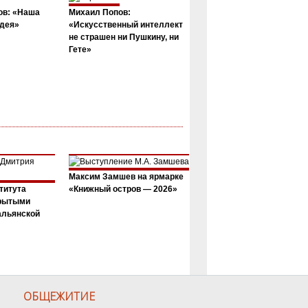
ов: «Наша
Михаил Попов:
дея»
«Искусственный интеллект
не страшен ни Пушкину, ни
Гете»
Максим Замшев на ярмарке
титута
«Книжный остров — 2026»
крытыми
альянской
ОБЩЕЖИТИЕ