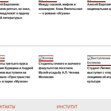
ей Варламов:
Между сказкой, мифом и
Аексей Варлам
ков роптал, но знал,
кошмаром: Анна Ямпольская
национальная и
инадлежит к ордену
— о романе «Игуана»
ой литературы»
ты третьего курса
Студенты очного и заочного
ия Курицина и Андрей
факультетов посетили
Студент Литинс
нов выступили на
Музей-усадьбу А.П. Чехова
выступил с от
вале «Пространство
Мелихово
лекциями об ит
 в парке «Музеон»
культуре
НТАКТЫ
ИНСТИТУТ