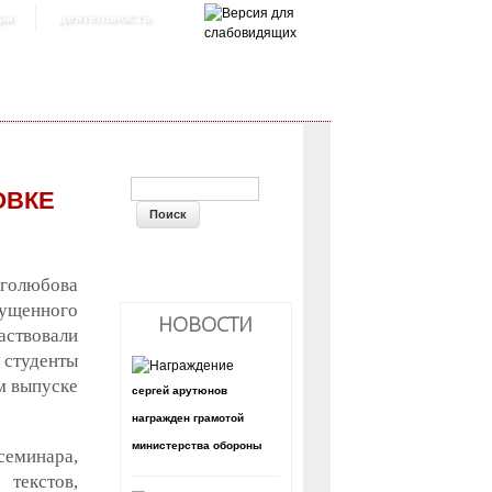
ра
деятельность
ФОРМА ПОИСКА
ОВКЕ
оголюбова
пущенного
НОВОСТИ
аствовали
 студенты
м выпуске
сергей арутюнов
награжден грамотой
министерства обороны
еминара,
 текстов,