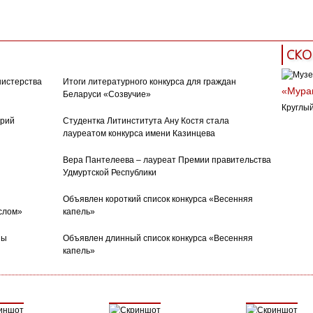
издательства
СКО
нистерства
Итоги литературного конкурса для граждан
«Муран
Беларуси «Созвучие»
Круглый
орий
Студентка Литинститута Ану Костя стала
лауреатом конкурса имени Казинцева
Вера Пантелеева – лауреат Премии правительства
Удмуртской Республики
Объявлен короткий список конкурса «Весенняя
слом»
капель»
ны
Объявлен длинный список конкурса «Весенняя
капель»