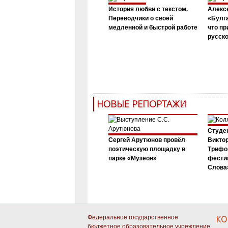
История любви с текстом.
Алекс
Переводчики о своей
«Булга
медленной и быстрой работе
что пр
русск
НОВЫЕ РЕПОРТАЖИ
Студен
Сергей Арутюнов провёл
Виктор
поэтическую площадку в
Трифо
парке «Музеон»
фести
Слова»
Федеральное государственное
КО
бюджетное образовательное учреждение