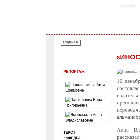
главная
ВЫ ЗДЕСЬ
главная
«ИНОС
РЕПОРТАЖ
10 декаб
состоялас
издатель
преподав
переводче
альманаха
Анна Вла
ТЕКСТ
рассказа
КАФЕДРА