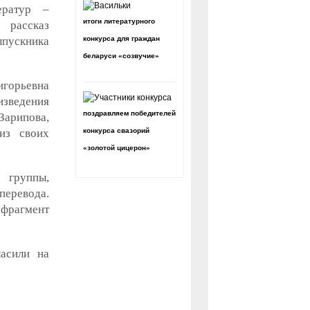
ератур –
итоги литературного
 рассказ
ыпускника
конкурса для граждан
беларуси «созвучие»
горьевна
оизведения
поздравляем победителей
Зарипова,
из своих
конкурса свазорий
«золотой цицерон»
 группы,
перевода.
фрагмент
ласили на