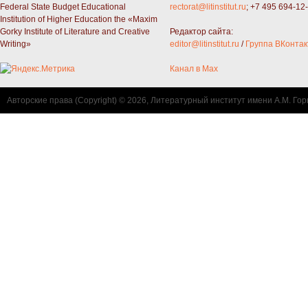
Federal State Budget Educational
rectorat@litinstitut.ru
; +7 495 694-12
Institution of Higher Education the «Maxim
Gorky Institute of Literature and Creative
Редактор сайта:
Writing»
editor@litinstitut.ru
/
Группа ВКонтак
Канал в Max
Авторские права (Copyright) © 2026, Литературный институт имени А.М. Гор