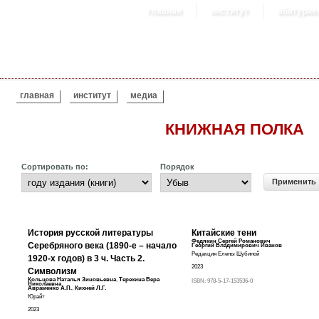
главная
институт
абитурие
ВЫ ЗДЕСЬ
главная
институт
медиа
КНИЖНАЯ ПОЛКА
Сортировать по:
Порядок
История русской литературы
Китайские тени
Федякин Сергей Романович
Серебряного века (1890-е – начало
Георгий Владимирович Иванов
Редакция Елены Шубиной
1920-х годов) в 3 ч. Часть 2.
2023
Символизм
Кольцова Наталья Зиновьевна
,
Терехина Вера
ISBN:
978-5-17-153536-0
Николаевна
Авраменко А.П.
,
Кихней Л.Г.
Юрайт
2023