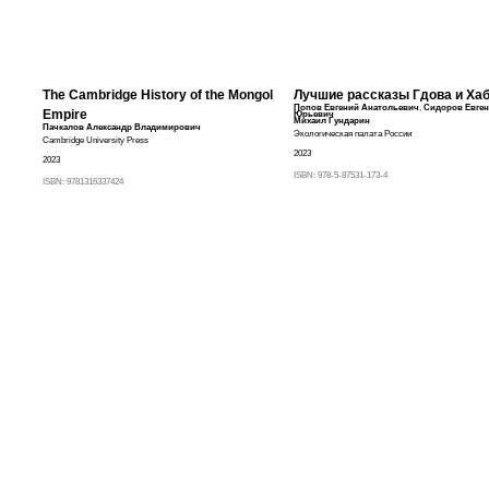
The Cambridge History of the Mongol
Лучшие рассказы Гдова и Ха
Попов Евгений Анатольевич
,
Сидоров Евге
Empire
Юрьевич
Михаил Гундарин
Пачкалов Александр Владимирович
Экологическая палата России
Cambridge University Press
2023
2023
ISBN:
978-5-87531-173-4
ISBN:
9781316337424