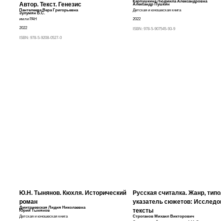
Карпушкина Людмила Александровна
Автор. Текст. Генезис
Александр Пушкин
Пантелеева Вера Григорьевна
Детская и юношеская книга
Зулумян Б.С.
имли РАН
2022
2022
ISBN:
978-5-907545-93-9
ISBN:
978-5-9208-0527-0
Ю.Н. Тынянов. Кюхля. Исторический
Русская считалка. Жанр, типо
роман
указатель сюжетов: Исследо
Дмитриевская Лидия Николаевна
тексты
Юрий Тынянов
Детская и юношеская книга
Строганов Михаил Викторович