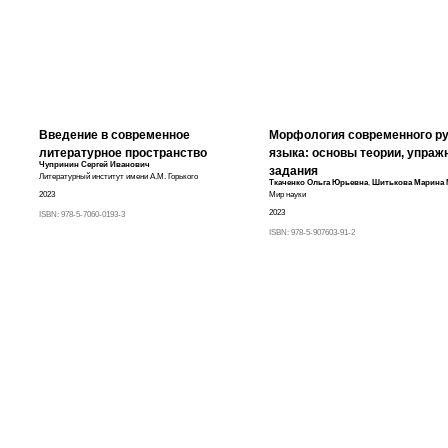
Введение в современное
Морфология современного ру
литературное пространство
языка: основы теории, упраж
Чупринин Сергей Иванович
задания
Литературный институт имени А.М. Горького
Ткаченко Ольга Юрьевна
,
Шитькова Марина 
2023
Мир науки
2023
ISBN:
978-5-7060-0193-3
ISBN:
978-5-907603-91-2