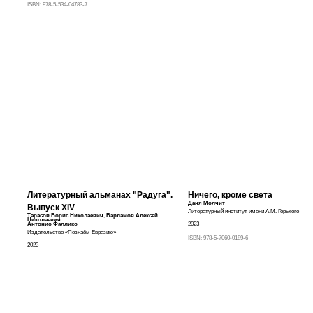
ISBN:
978-5-534-04783-7
Литературный альманах "Радуга".
Ничего, кроме света
Даня Молчит
Выпуск XIV
Литературный институт имени А.М. Горького
Тарасов Борис Николаевич
,
Варламов Алексей
Николаевич
Антонио Фаллико
2023
Издательство «Познаём Евразию»
ISBN:
978-5-7060-0189-6
2023