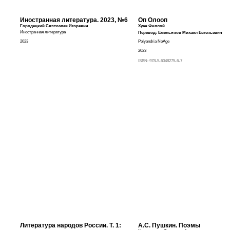
Иностранная литература. 2023, №6
Оп Олооп
Городецкий Святослав Игоревич
Хуан Филлой
Иностранная литература
Перевод:
Емельянов Михаил Евгеньевич
2023
Polyandria NoAge
2023
ISBN:
978-5-6048275-6-7
Литература народов России. Т. 1:
А.С. Пушкин. Поэмы