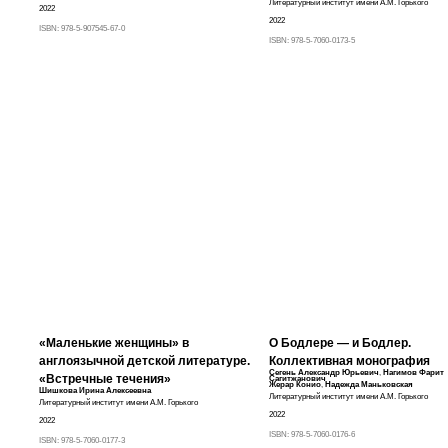
Литературный институт имени А.М. Горького
2022
2022
ISBN:
978-5-907545-67-0
ISBN:
978-5-7060-0173-5
«Маленькие женщины» в
О Бодлере — и Бодлер.
англоязычной детской литературе.
Коллективная монография
Сегень Александр Юрьевич
,
Нагимов Фарит
«Встречные течения»
Сагитжанович
Жерар Конио
,
Надежда Маньковская
Шишкова Ирина Алексеевна
Литературный институт имени А.М. Горького
Литературный институт имени А.М. Горького
2022
2022
ISBN:
978-5-7060-0176-6
ISBN:
978-5-7060-0177-3