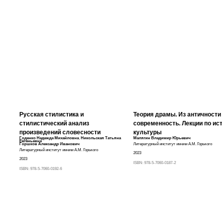
Русская стилистика и
Теория драмы. Из античности
стилистический анализ
современность. Лекции по ис
произведений словесности
культуры
Годенко Надежда Михайловна
,
Никольская Татьяна
Малягин Владимир Юрьевич
Евгеньевна
Горшков Александр Иванович
Литературный институт имени А.М. Горького
Литературный институт имени А.М. Горького
2023
2023
ISBN:
978-5-7060-0187-2
ISBN:
978-5-7060-0192-6