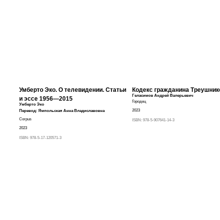
Умберто Эко. О телевидении. Статьи
Кодекс гражданина Треушник
Геласимов Андрей Валерьевич
и эссе 1956—2015
Городец
Умберто Эко
2023
Перевод:
Ямпольская Анна Владиславовна
Corpus
ISBN:
978-5-907641-14-3
2023
ISBN:
978-5-17-120571-3