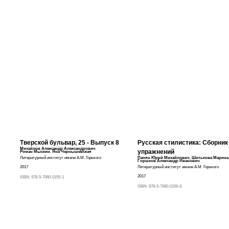
Тверской бульвар, 25 - Выпуск 8
Русская стилистика: Сборник
Михайлов Александр Александрович
упражнений
Роман Мыскин
,
Яна Чернышевская
Литературный институт имени А.М. Горького
Папян Юрий Михайлович
,
Шитькова Марина
Горшков Александр Иванович
2017
Литературный институт имени А.М. Горького
2017
ISBN:
978-5-7060-0155-1
ISBN:
978-5-7060-0156-8