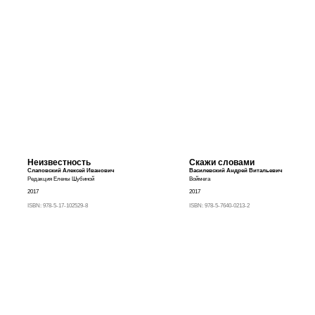
Неизвестность
Скажи словами
Слаповский Алексей Иванович
Василевский Андрей Витальевич
Редакция Елены Шубиной
Воймега
2017
2017
ISBN:
978-5-17-102529-8
ISBN:
978-5-7640-0213-2