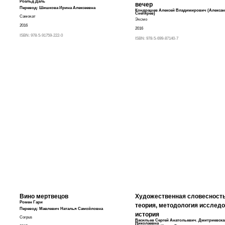
Роальд Даль
вечер
Перевод:
Шишкова Ирина Алексеевна
Кондрашев Алексей Владимирович (Алекса
Снегирёв)
Самокат
Эксмо
2016
2016
ISBN:
978-5-91759-222-0
ISBN:
978-5-699-87140-7
Вино мертвецов
Художественная словесность
Ромен Гари
теория, методология исследо
Перевод:
Мавлевич Наталья Самойловна
история
Corpus
Васильев Сергей Анатольевич
,
Дмитриевска
Николаевна