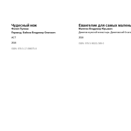
Чудесный нож
Евангелие для самых мален
Филип Пулман
Малягин Владимир Юрьевич
Данилов мужской монастырь. Даниловский благо
Перевод:
Бабков Владимир Олегович
АСТ
2016
2016
ISBN:
978-5-98101-589-0
ISBN:
978-5-17-098075-8