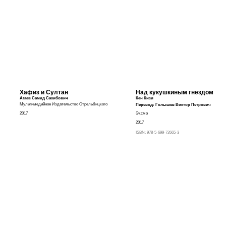
Хафиз и Султан
Над кукушкиным гнездом
Агаев Самид Сахибович
Кен Кизи
Мультимедийное Издательство Стрельбицкого
Перевод:
Голышев Виктор Петрович
2017
Эксмо
2017
ISBN:
978-5-699-72665-3