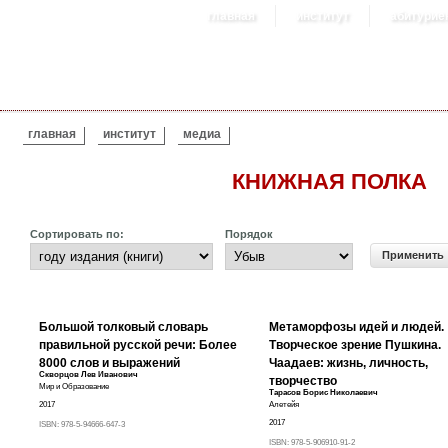
главная
институт
абитурие
ВЫ ЗДЕСЬ
главная
институт
медиа
КНИЖНАЯ ПОЛКА
Сортировать по:
Порядок
Большой толковый словарь
Метаморфозы идей и людей.
правильной русской речи: Более
Творческое зрение Пушкина.
8000 слов и выражений
Чаадаев: жизнь, личность,
Скворцов Лев Иванович
творчество
Мир и Образование
Тарасов Борис Николаевич
2017
Алетейя
2017
ISBN:
978-5-94666-647-3
ISBN:
978-5-906910-91-2