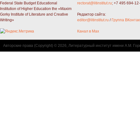
Federal State Budget Educational
rectorat@litinstitut.ru
; +7 495 694-12
Institution of Higher Education the «Maxim
Gorky Institute of Literature and Creative
Редактор сайта:
Writing»
editor@litinstitut.ru
/
Группа ВКонтак
Канал в Max
Авторские права (Copyright) © 2026, Литературный институт имени А.М. Гор