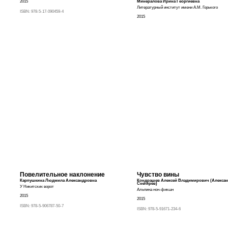
2015
Минералова Ирина Георгиевна
Литературный институт имени А.М. Горького
ISBN:
978-5-17-090459-4
2015
Повелительное наклонение
Чувство вины
Карпушкина Людмила Александровна
Кондрашев Алексей Владимирович (Алекса
Снегирёв)
У Никитских ворот
Альпина нон-фикшн
2015
2015
ISBN:
978-5-906787-50-7
ISBN:
978-5-91671-234-6