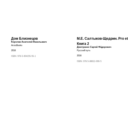
Дом Близнецов
М.Е. Салтыков-Щедрин. Pro et 
Королев Анатолий Васильевич
Книга 2
ArsisBooks
Дмитренко Сергей Фёдорович
2016
Русский путь
2016
ISBN:
978-5-904155-55-1
ISBN:
978-5-88812-690-5