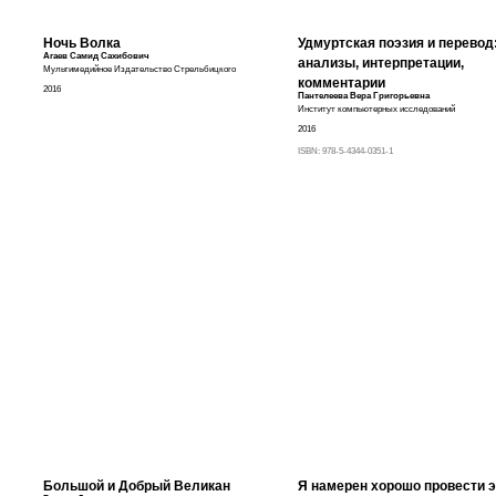
Ночь Волка
Удмуртская поэзия и перевод
Агаев Самид Сахибович
анализы, интерпретации,
Мультимедийное Издательство Стрельбицкого
комментарии
2016
Пантелеева Вера Григорьевна
Институт компьютерных исследований
2016
ISBN:
978-5-4344-0351-1
Большой и Добрый Великан
Я намерен хорошо провести э