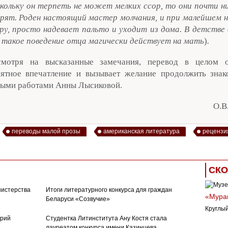
кольку он терпеть не может мелких ссор, то они почти ни
рят. Роден настоящий мастер молчания, и при малейшем н
ру, просто надевает пальто и уходит из дома. В детстве 
 такое поведение отца магически действует на мать
)
.
смотря на высказанные замечания, перевод в целом о
ятное впечатление и вызывает желание продолжить знак
ыми работами Анны Лысиковой.
О.В
переводы малой прозы
американская литература
рецензи
СКО
нистерства
Итоги литературного конкурса для граждан
«Муран
Беларуси «Созвучие»
Круглый
орий
Студентка Литинститута Ану Костя стала
лауреатом конкурса имени Казинцева