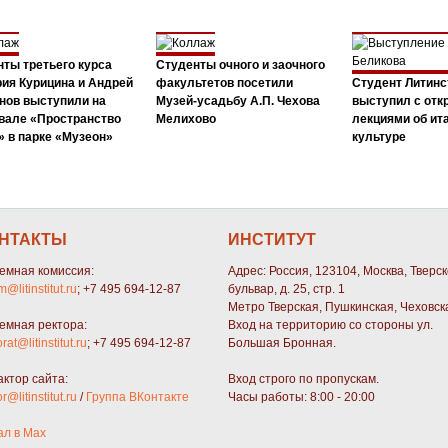
ты третьего курса
Студенты очного и заочного
ия Курицина и Андрей
факультетов посетили
Студент Литинс
нов выступили на
Музей-усадьбу А.П. Чехова
выступил с от
вале «Пространство
Мелихово
лекциями об ит
 в парке «Музеон»
культуре
НТАКТЫ
ИНСТИТУТ
емная комиссия:
Адрес: Россия, 123104, Москва, Тверс
m@litinstitut.ru
; +7 495 694-12-87
бульвар, д. 25, стр. 1
Метро Тверская, Пушкинская, Чеховск
емная ректора:
Вход на территорию со стороны ул.
orat@litinstitut.ru
; +7 495 694-12-87
Большая Бронная.
актор сайта:
Вход строго по пропускам.
or@litinstitut.ru
/
Группа ВКонтакте
Часы работы: 8:00 - 20:00
ал в Max