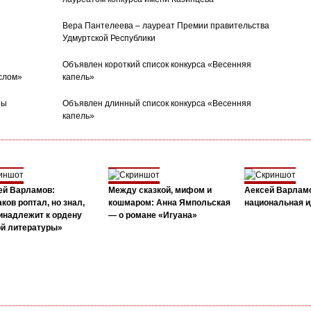
Вера Пантелеева – лауреат Премии правительства
Удмуртской Республики
Объявлен короткий список конкурса «Весенняя
слом»
капель»
ны
Объявлен длинный список конкурса «Весенняя
капель»
ей Варламов:
Между сказкой, мифом и
Аексей Варлам
ков роптал, но знал,
кошмаром: Анна Ямпольская
национальная и
инадлежит к ордену
— о романе «Игуана»
ой литературы»