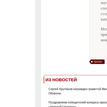
пос
спо
ссо
как
Не
при
нов
проза
ИЗ НОВОСТЕЙ
Сергей Арутюнов награжден грамотой Ми
Обороны
Поздравляем победителей конкурса сваз
«Золотой Цицерон»