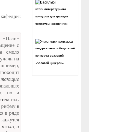
итоги литературного
 кафедры:
конкурса для граждан
беларуси «созвучие»
а «План»
ащение с
поздравляем победителей
на смело
конкурса свазорий
вучали на
«золотой цицерон»
например,
проходит
отающие
виальных
», но и
нтекстах:
ь рифму в
ко в ряде
 кажутся
 плохо, и