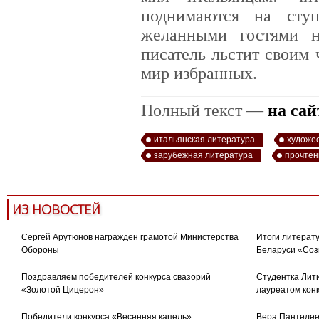
поднимаются на сту
желанными гостями 
писатель льстит своим 
мир избранных.
Полный текст —
на сай
итальянская литература
художе
зарубежная литература
прочтен
ИЗ НОВОСТЕЙ
Сергей Арутюнов награжден грамотой Министерства
Итоги литерату
Обороны
Беларуси «Соз
Поздравляем победителей конкурса свазорий
Студентка Лити
«Золотой Цицерон»
лауреатом кон
Победители конкурса «Весенняя капель»
Вера Пантелее