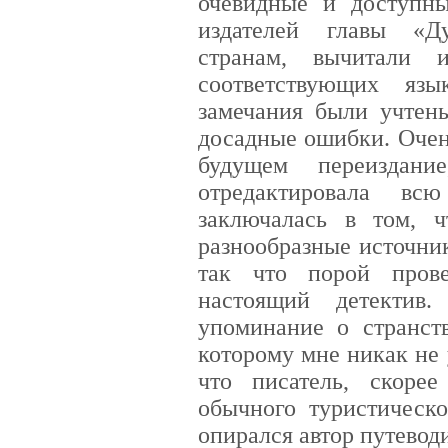
очевидные и доступны
издателей главы «Д
странам, вычитали 
соответствующих яз
замечания были учтены
досадные ошибки. Очен
будущем переиздани
отредактировала вс
заключалась в том, 
разнообразные источник
так что порой пров
настоящий детектив
упоминание о странств
которому мне никак не 
что писатель, скорее
обычного туристическо
опирался автор путевод