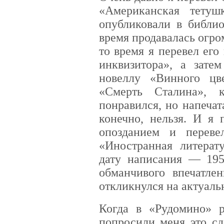
«Американская тетуш
опубликовали в библио
время продавалась огр
то время я перевел ег
инквизитора», а зат
новеллу «Винного цв
«Смерть Сталина», 
понравился, но напечат
конечно, нельзя. И я
опозданием и перев
«Иностранная литерату
дату написания — 195
обманчивого впечатле
откликнулся на актуаль
Когда в «Рудомино» 
попросили меня это сд