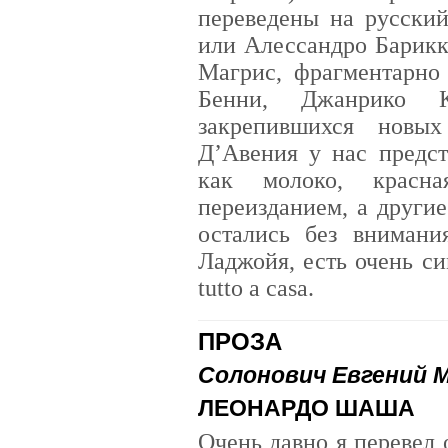
переведены на русский
или Алессандро Барикк
Магрис, фрагментарно
Бенни, Джанрико 
закрепившихся новы
Д’Авения у нас предс
как молоко, красн
переизданием, а други
остались без вниман
Ладжойя, есть очень си
tutto a casa.
ПРОЗА
Солонович Евгений 
ЛЕОНАРДО ШАША
Очень давно я перевел