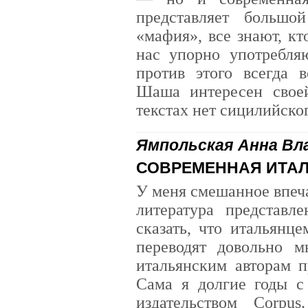
представляет большо
«мафия», все знают, кт
нас упорно употребля
против этого всегда 
Шаша интересен своей
текстах нет сицилийског
Ямпольская Анна Вл
СОВРЕМЕННАЯ ИТА
У меня смешанное впеча
литература представл
сказать, что итальянц
переводят довольно м
итальянским авторам п
Сама я долгие годы с
издательством Corpu