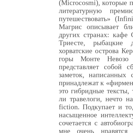
(Microcosmi), которые
литературную преми
путешествовать» (Infin
Магрис описывает бл
других странах: кафе 
Триесте, рыбацкие 
хорватские острова Ке
горы Монте Невозо 
представляет собой 
заметок, написанных 
принадлежат к «фирме
это гибридные тексты, 
ли травелоги, нечто н
fiction. Подкупает и т
насыщенное интеллект
сочетается с автобиог
мне очень нравятся 