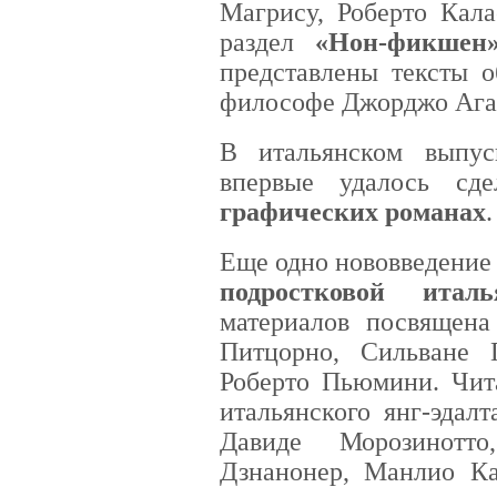
Магрису, Роберто Кал
раздел
«Нон-фикшен
представлены тексты о
философе Джорджо Ага
В итальянском выпус
впервые удалось сд
графических романах
.
Еще одно нововведение
подростковой италь
материалов посвящен
Питцорно, Сильване 
Роберто Пьюмини. Чита
итальянского янг-эдал
Давиде Морозинотт
Дзнанонер, Манлио Ка