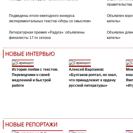
правительства
Подведены итоги ежегодного конкурса
Объявлен коро
экспериментальных текстов «Игры со смыслом»
капель»
Литературная премия «Радуга»: объявлены
Объявлен длин
финалисты 17-го сезона
капель»
НОВЫЕ ИНТЕРВЬЮ
История любви с текстом.
Алексей Варламов:
Меж
Переводчики о своей
«Булгаков роптал, но знал,
кош
медленной и быстрой
что принадлежит к ордену
Ямп
работе
русской литературы»
«Иг
НОВЫЕ РЕПОРТАЖИ