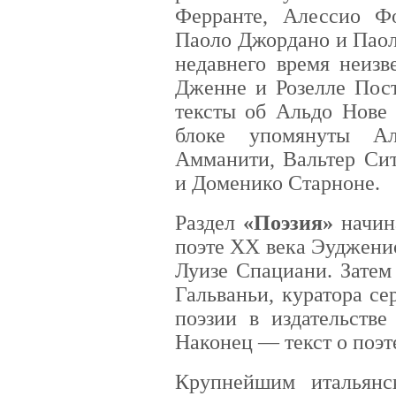
Ферранте, Алессио Ф
Паоло Джордано и Паоло
недавнего время неиз
Дженне и Розелле Пос
тексты об Альдо Нове 
блоке упомянуты Ал
Амманити, Вальтер Сит
и Доменико Старноне.
Раздел
«Поэзия»
начина
поэте XX века Эуджени
Луизе Спациани. Зате
Гальваньи, куратора с
поэзии в издательстве
Наконец — текст о поэт
Крупнейшим итальянс