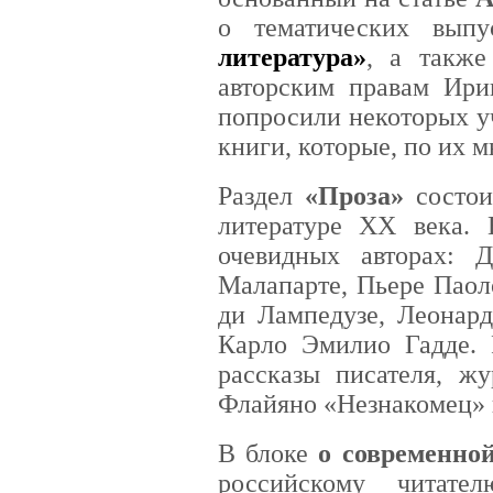
о тематических вып
литература»
, а также
авторским правам Ири
попросили некоторых у
книги, которые, по их м
Раздел
«Проза»
состои
литературе XX века.
очевидных авторах: 
Малапарте, Пьере Паол
ди Лампедузе, Леонар
Карло Эмилио Гадде. 
рассказы писателя, ж
Флайяно «Незнакомец» и
В блоке
о современной
российскому читате