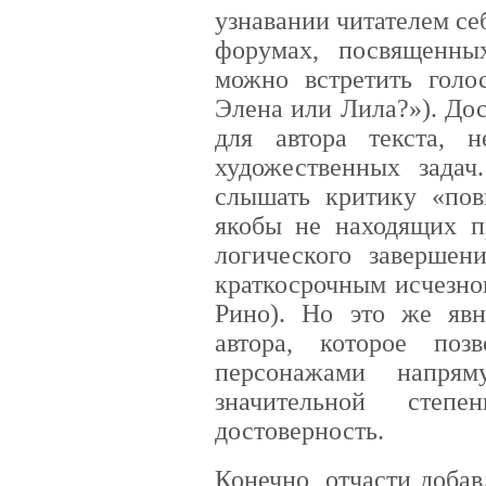
узнавании читателем себ
форумах, посвященных
можно встретить гол
Элена или Лила?»). До
для автора текста, 
художественных задач
слышать критику «пов
якобы не находящих 
логического завершен
краткосрочным исчезн
Рино). Но это же яв
автора, которое поз
персонажами напря
значительной степе
достоверность.
Конечно, отчасти доба