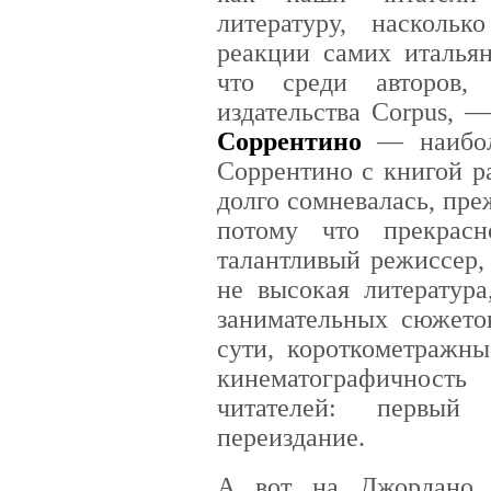
литературу, насколь
реакции самих итальян
что среди авторов,
издательства Corpus, 
Соррентино
— наибол
Соррентино с книгой р
долго сомневалась, преж
потому что прекрас
талантливый режиссер,
не высокая литература
занимательных сюжето
сути, короткометражн
кинематографичност
читателей: первый
переиздание.
А вот на Джордано 