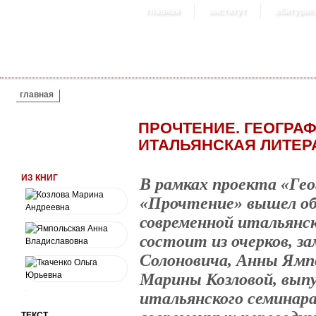
главная
институт
абитурие
ВЫ ЗДЕСЬ
главная
ПРОЧТЕНИЕ. ГЕОГРА
ИТАЛЬЯНСКАЯ ЛИТЕР
ИЗ КНИГ
В рамках проекта «Ге
«Прочтение» вышел о
современной итальянс
состоит из очерков, з
Солоновича, Анны Ямпо
Марины Козловой, вып
итальянского семинара
ТЕКСТ