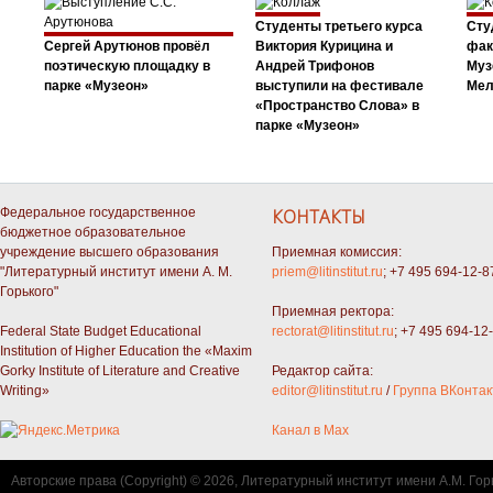
Студенты третьего курса
Сту
Сергей Арутюнов провёл
Виктория Курицина и
фак
поэтическую площадку в
Андрей Трифонов
Муз
парке «Музеон»
выступили на фестивале
Мел
«Пространство Слова» в
парке «Музеон»
Федеральное государственное
КОНТАКТЫ
бюджетное образовательное
учреждение высшего образования
Приемная комиссия:
"Литературный институт имени А. М.
priem@litinstitut.ru
; +7 495 694-12-8
Горького"
Приемная ректора:
Federal State Budget Educational
rectorat@litinstitut.ru
; +7 495 694-12
Institution of Higher Education the «Maxim
Gorky Institute of Literature and Creative
Редактор сайта:
Writing»
editor@litinstitut.ru
/
Группа ВКонтак
Канал в Max
Авторские права (Copyright) © 2026, Литературный институт имени А.М. Гор