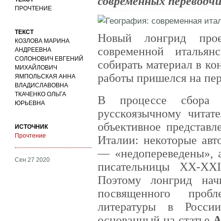
современных переводчи
ПРОЧТЕНИЕ
ТЕКСТ
Новый лонгрид пр
КОЗЛОВА МАРИНА
современной итальян
АНДРЕЕВНА
СОЛОНОВИЧ ЕВГЕНИЙ
собирать материал в ко
МИХАЙЛОВИЧ
работы пришелся на пер
ЯМПОЛЬСКАЯ АННА
ВЛАДИСЛАВОВНА
ТКАЧЕНКО ОЛЬГА
В процессе сбора м
ЮРЬЕВНА
русскоязычному читат
объективное представл
ИСТОЧНИК
Прочтение
Италии: некоторые авт
— «недопереведены», 
Сен 27 2020
писательницы XX-XX
Поэтому лонгрид на
посвященного пробл
литературы в Росси
основанный на статье
А