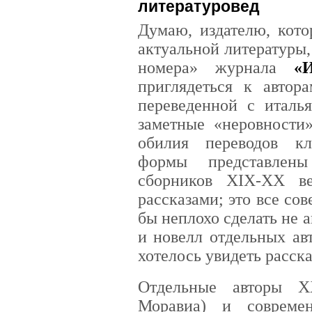
литературовед
Думаю, издателю, кото
актуальной литературы,
номера» журнала
«
приглядеться к автор
переведенной с италья
заметные «неровности»
обилия переводов к
формы представлены
сборников XIX-XX в
рассказами; это все со
бы неплохо сделать не 
и новелл отдельных ав
хотелось увидеть расск
Отдельные авторы X
Моравиа) и совреме