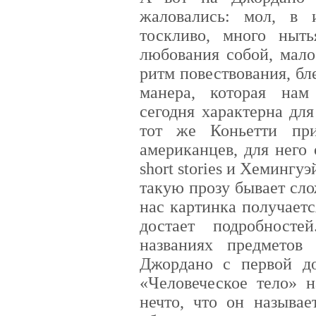
жаловались: мол, в 
тоскливо, много ныть
любования собой, мал
ритм повествования, бл
манера, которая нам
сегодня характерна дл
тот же Коньетти при
американцев, для него
short stories и Хемингу
такую прозу бывает сло
нас картинка получает
достает подробност
названиях предметов
Джордано с первой д
«Человеческое тело» 
нечто, что он называе