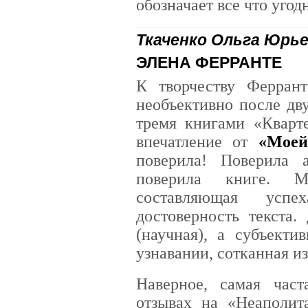
обозначает все что угод
Ткаченко Ольга Юрь
ЭЛЕНА ФЕРРАНТЕ
К творчеству Феррант
необъективно после дв
тремя книгами «Кварт
впечатление от
«Моей
поверила! Поверила а
поверила книге. М
составляющая ус
достоверность текста.
(научная), а субъект
узнавании, сотканная из
Наверное, самая час
отзывах на «Неаполит