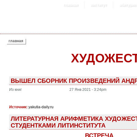
главная
институт
абитурие
ВЫ ЗДЕСЬ
главная
ХУДОЖЕС
ВЫШЕЛ СБОРНИК ПРОИЗВЕДЕНИЙ АНДР
Из книг
27 Янв 2021 - 3:24pm
Источник:
yakutia-daily.ru
ЛИТЕРАТУРНАЯ АРИФМЕТИКА ХУДОЖЕС
СТУДЕНТКАМИ ЛИТИНСТИТУТА
ВСТРЕЧА