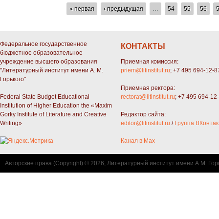
СТРАНИЦЫ
« первая
‹ предыдущая
…
54
55
56
Федеральное государственное
КОНТАКТЫ
бюджетное образовательное
учреждение высшего образования
Приемная комиссия:
"Литературный институт имени А. М.
priem@litinstitut.ru
; +7 495 694-12-8
Горького"
Приемная ректора:
Federal State Budget Educational
rectorat@litinstitut.ru
; +7 495 694-12
Institution of Higher Education the «Maxim
Gorky Institute of Literature and Creative
Редактор сайта:
Writing»
editor@litinstitut.ru
/
Группа ВКонтак
Канал в Max
Авторские права (Copyright) © 2026, Литературный институт имени А.М. Гор