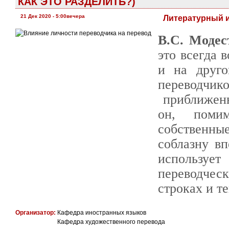
КАК ЭТО РАЗДЕЛИТЬ?)
21 Дек 2020 - 5:00вечера
Литературный и
В.С. Модес
это всегда 
и на друго
переводч
приближенн
он, поми
собственны
соблазну в
использу
переводче
строках и те
Организатор:
Кафедра иностранных языков
Кафедра художественного перевода