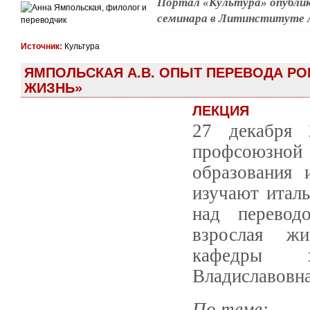
Портал «Культура» опублик
семинара в Литинституте А
Источник:
Культура
ЯМПОЛЬСКАЯ А.В. ОПЫТ ПЕРЕВОДА Р
ЖИЗНЬ»
ЛЕКЦИЯ
27 декабря 
профсоюзной
образования
изучают италь
над перевод
взрослая жи
кафедры х
Владиславовна
По теме: