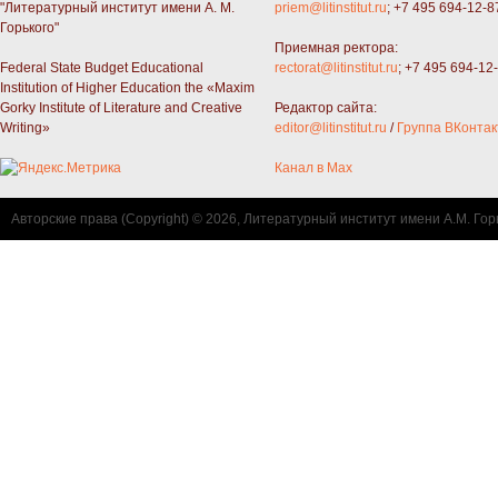
"Литературный институт имени А. М.
priem@litinstitut.ru
; +7 495 694-12-8
Горького"
Приемная ректора:
Federal State Budget Educational
rectorat@litinstitut.ru
; +7 495 694-12
Institution of Higher Education the «Maxim
Gorky Institute of Literature and Creative
Редактор сайта:
Writing»
editor@litinstitut.ru
/
Группа ВКонтак
Канал в Max
Авторские права (Copyright) © 2026, Литературный институт имени А.М. Гор