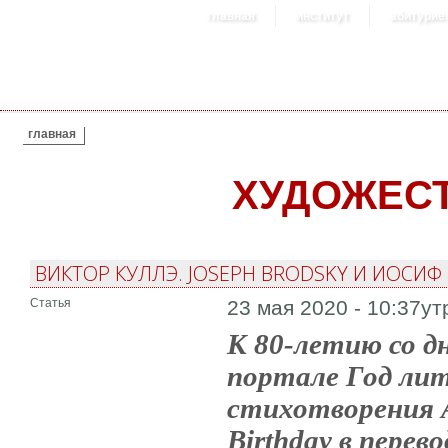
главная
институт
абитурие
ВЫ ЗДЕСЬ
главная
ХУДОЖЕС
ВИКТОР КУЛЛЭ. JOSEPH BRODSKY И ИОСИФ
Статья
23 мая 2020 - 10:37ут
К 80-летию со д
портале Год лит
стихотворения A 
Birthday в пере