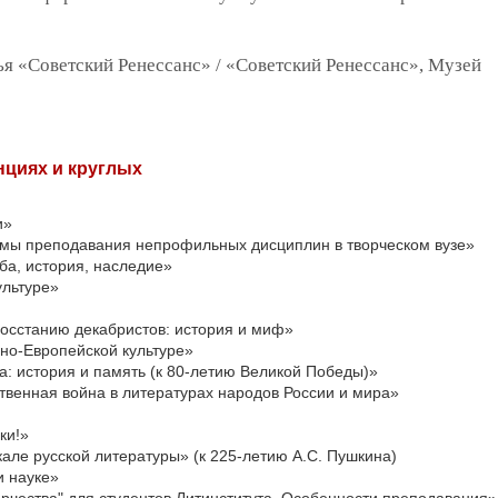
ья «Советский Ренессанс» / «Советский Ренессанс», Музей
нциях и круглых
и»
емы преподавания непрофильных дисциплин в творческом вузе»
ба, история, наследие»
ультуре»
восстанию декабристов: история и миф»
дно-Европейской культуре»
а: история и память (к 80-летию Великой Победы)»
венная война в литературах народов России и мира»
ки!»
кале русской литературы» (к 225-летию А.С. Пушкина)
и науке»
рчества" для студентов Литинститута. Особенности преподавания»