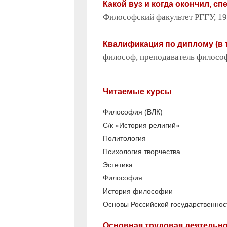
Какой вуз и когда окончил, с
Философский факультет РГГУ, 19
Квалификация по диплому (в 
философ, преподаватель филосо
Читаемые курсы
Философия (ВЛК)
С/к «История религий»
Политология
Психология творчества
Эстетика
Философия
История философии
Основы Российской государственнос
Основная трудовая деятельн