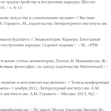
по трудоустройству и построению карьеры. Шестое
0. – с. 6-13
ризис искусства и самопознание музыки» // Вестник
. Горького. М., издательство Литературного института им.
: вызов будущего // Энциклопедия. Карьера: Ежегодный
и построению карьеры. Седьмое издание / – М., «РТВ-
ительные статьи, комментарии. Платон, Н. Маккиавелли, Ж.-
Великие философы», по заказу издательства Marierenault / –
 понятие и интеллигент как явление» // Тезисы конференции
мена» 1 ноября 2012, Литературный институт им. А.М.
о института им. А.М. Горького. – Москва: 2013, №2. –
онконформисты» / По заказу Музея Анатолия Зверева М.: