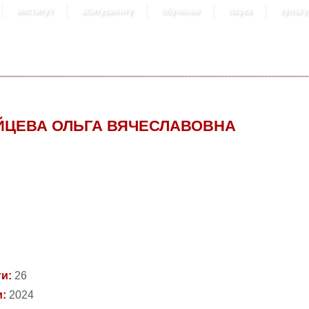
институт
абитуриенту
обучение
наука
культу
ЙЦЕВА ОЛЬГА ВЯЧЕСЛАВОВНА
ти:
26
и:
2024