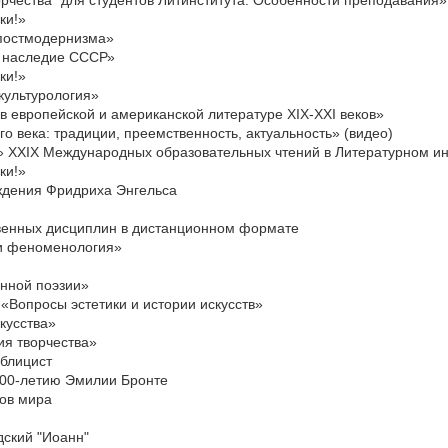
ки!»
 постмодернизма»
е наследие СССР»
ки!»
 культурология»
в европейской и американской литературе XIX-XXI веков»
 века: традиции, преемственность, актуальность» (видео)
» XXIX Международных образовательных чтений в Литературном ин
ки!»
ождения Фридриха Энгельса
енных дисциплин в дистанционном формате
 и феноменология»
нной поэзии»
«Вопросы эстетики и истории искусств»
кусства»
ия творчества»
ублицист
200-летию Эмилии Бронте
ов мира
дский "Иоанн"