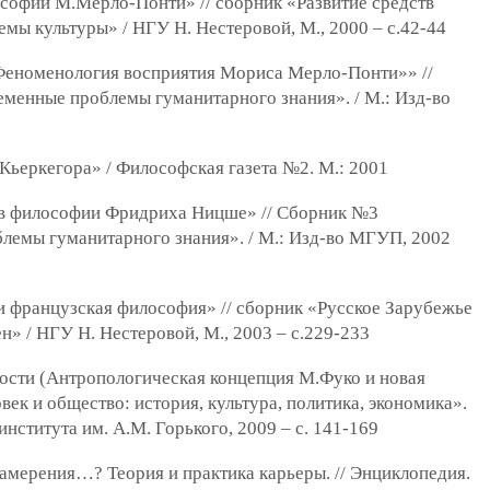
ософии М.Мерло-Понти» // сборник «Развитие средств
мы культуры» / НГУ Н. Нестеровой, М., 2000 – с.42-44
 «Феноменология восприятия Мориса Мерло-Понти»» //
менные проблемы гуманитарного знания». / М.: Изд-во
Кьеркегора» / Философская газета №2. М.: 2001
» в философии Фридриха Ницше» // Сборник №3
лемы гуманитарного знания». / М.: Изд-во МГУП, 2002
и французская философия» // сборник «Русское Зарубежье
» / НГУ Н. Нестеровой, М., 2003 – с.229-233
ности (Антропологическая концепция М.Фуко и новая
век и общество: история, культура, политика, экономика».
института им. А.М. Горького, 2009 – с. 141-169
намерения…? Теория и практика карьеры. // Энциклопедия.