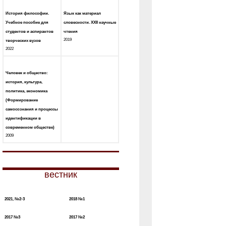
История философии.
Язык как материал
Учебное пособие для
словесности. XXII научные
студентов и аспирантов
чтения
2019
творческих вузов
2022
Человек и общество:
история, культура,
политика, экономика
(Формирование
самосознания и процессы
идентификации в
современном обществе)
2009
вестник
2021, №2-3
2018 №1
2017 №3
2017 №2