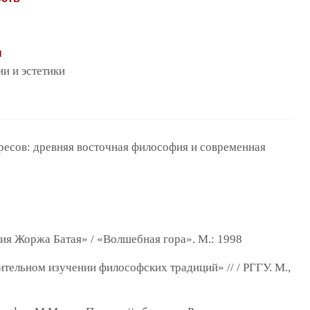
ы
и и эстетики
ересов: древняя восточная философия и современная
ия Жоржа Батая» / «Волшебная гора». М.: 1998
ительном изучении философских традиций» // / РГГУ. М.,