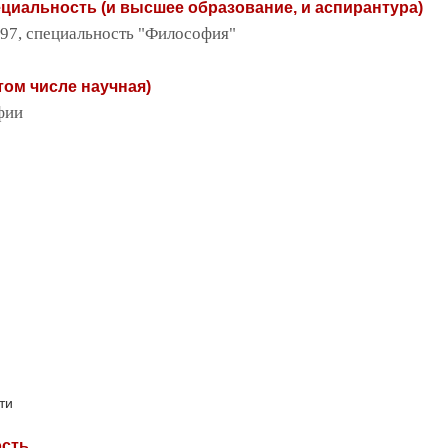
пециальность (и высшее образование, и аспирантура)
97, специальность "Философия"
том числе научная)
фии
ти
ость