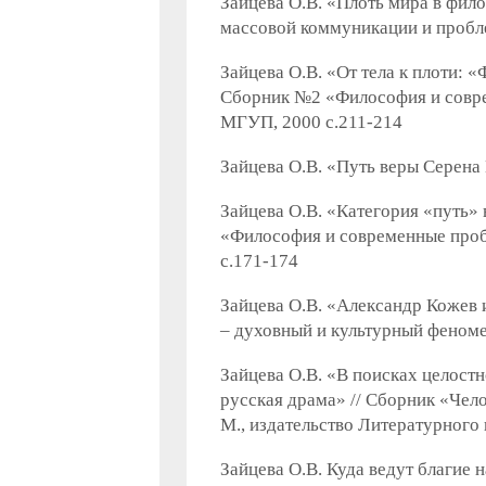
Зайцева О.В. «Плоть мира в фил
массовой коммуникации и пробле
Зайцева О.В. «От тела к плоти:
Сборник №2 «Философия и совре
МГУП, 2000 с.211-214
Зайцева О.В. «Путь веры Серена 
Зайцева О.В. «Категория «путь
«Философия и современные проб
с.171-174
Зайцева О.В. «Александр Кожев 
– духовный и культурный феномен
Зайцева О.В. «В поисках целост
русская драма» // Сборник «Чело
М., издательство Литературного 
Зайцева О.В. Куда ведут благие 