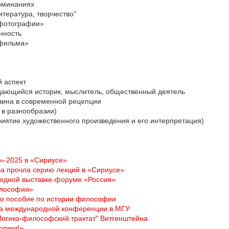
оминаниях
тература, творчество"
 фотографии»
нность
 фильма»
й аспект
дающийся историк, мыслитель, общественный деятель
зина в современной рецепции
 в разнообразии)
приятие художественного произведения и его интерпретация)
а»-2025 в «Сириусе»
а прочла серию лекций в «Сириусе»
родной выставке-форуме «Россия»
илософии»
ло пособие по истории философии
 на международной конференции в МГУ
огико-философский трактат" Витгенштейна
отики!»