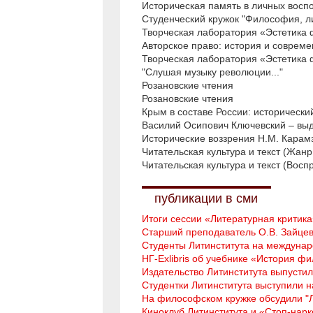
Историческая память в личных восп
Студенческий кружок "Философия, ли
Творческая лаборатория «Эстетика
Авторское право: история и совреме
Творческая лаборатория «Эстетика
"Слушая музыку революции..."
Розановские чтения
Розановские чтения
Крым в составе России: исторически
Василий Осипович Ключевский – вы
Исторические воззрения Н.М. Карам
Читательская культура и текст (Жанр
Читательская культура и текст (Вос
публикации в сми
Итоги сессии «Литературная критик
Старший преподаватель О.В. Зайцев
Студенты Литинститута на междуна
НГ-Exlibris об учебнике «История ф
Издательство Литинститута выпусти
Студентки Литинститута выступили
На философском кружке обсудили "Л
Киноклуб Литинститута и «Стоп-нарк