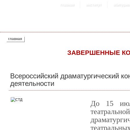
главная
институт
абитурие
ВЫ ЗДЕСЬ
главная
ЗАВЕРШЕННЫЕ К
Всероссийский драматургический кон
деятельности
До 15 июл
театраль
драматург
театральн