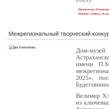
Организатор:
Литератур
Deadline:
суббота, 25 окт
Межрегиональный творческий конкур
Дом-муз
Астраханс
имени П.М
межрегиона
2025», по
Будетлянина
Велимир Хл
из ключевых