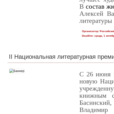
В
состав ж
Алексей Ва
литературы
Организатор:
Российски
Deadline:
среда, 1 октябр
II Национальная литературная прем
С 26 июня 
новую Наци
учрежденну
книжным 
Басинский,
Владимир 