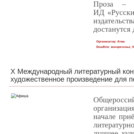
Проза – 
ИД «Русски
издатель
достанутся
Организатор:
Атма
Deadline:
воскресенье, 5
X Международный литературный кон
художественное произведение для п
Общеросси
организаци
начале при
литературн
лучшее худ