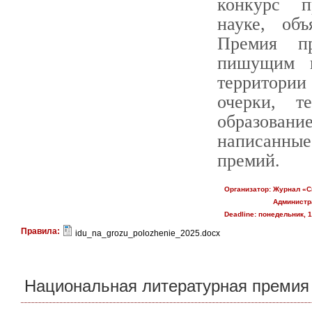
конкурс п
науке, об
Премия пр
пишущим 
территори
очерки, т
образовани
написанны
премий.
Организатор:
Журнал «С
Администр
Deadline:
понедельник, 1
Правила:
idu_na_grozu_polozhenie_2025.docx
Национальная литературная премия 