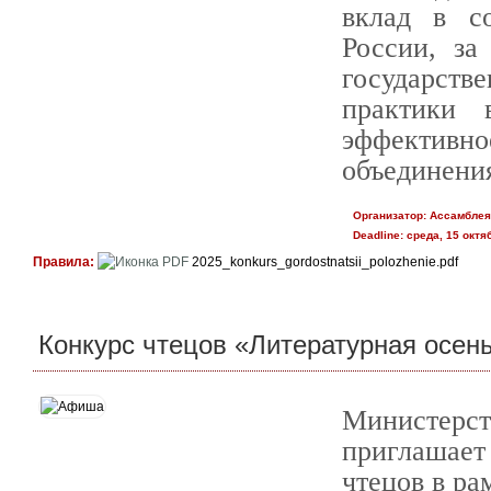
вклад в с
России, за
государств
практики 
эффективн
объединения
Организатор:
Ассамблея
Deadline:
среда, 15 октяб
Правила:
2025_konkurs_gordostnatsii_polozhenie.pdf
Конкурс чтецов «Литературная осен
Министерс
приглашает
чтецов в ра