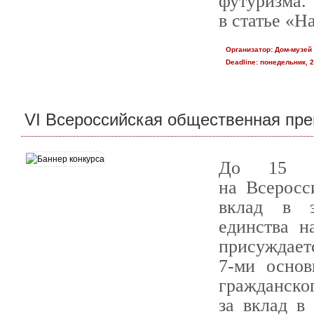
футуризма. 
в статье «Н
Организатор:
Дом-музей
Deadline:
понедельник, 2
VI Всероссийская общественная пре
До 15 о
на Всерос
вклад в э
единства н
присуждает
7-ми основ
гражданско
за вклад в