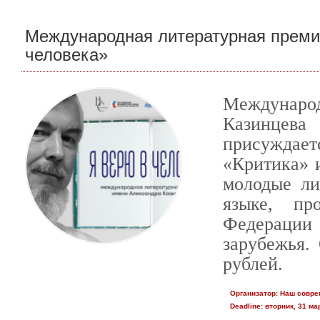
Международная литературная премия
человека»
Междунаро
Казинцев
присуждае
«Критика» 
молодые ли
языке, пр
Федераци
зарубежья.
рублей.
Организатор:
Наш совре
Deadline:
вторник, 31 мар