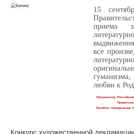
15 сентяб
Правительс
приема з
литературн
выдвижения
все произв
литератур
оригинальн
гуманизма, 
любви к Род
Организатор:
Российски
Правитель
Deadline:
понедельник, 2
Конкурс художественной декламаци