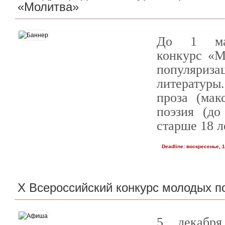
«Молитва»
До 1 ма
конкурс «М
популяриза
литературы
проза (мак
поэзия (до
старше 18 л
Deadline:
воскресенье, 1
X Всероссийский конкурс молодых п
5 декабр