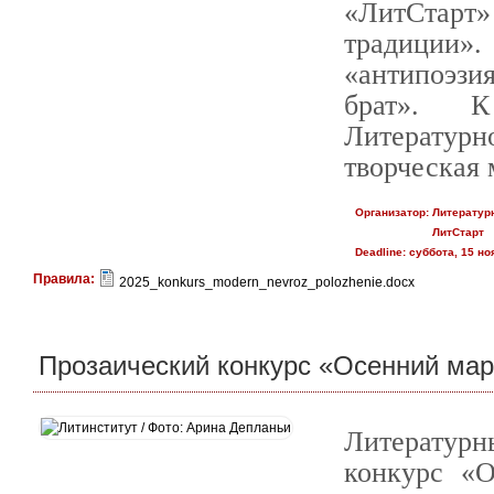
«ЛитСтарт
традиции»
«антипоэзи
брат». К
Литератур
творческая 
Организатор:
Литератур
ЛитСтарт
Deadline:
суббота, 15 ноя
Правила:
2025_konkurs_modern_nevroz_polozhenie.docx
Прозаический конкурс «Осенний ма
Литератур
конкурс «О